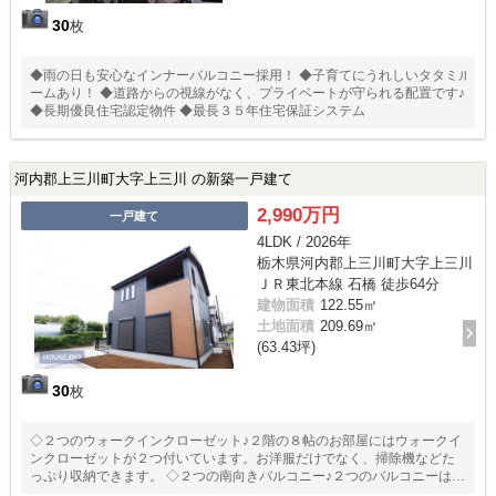
30
枚
◆雨の日も安心なインナーバルコニー採用！ ◆子育てにうれしいタタミル
ームあり！ ◆道路からの視線がなく、プライベートが守られる配置です♪
◆長期優良住宅認定物件 ◆最長３５年住宅保証システム
河内郡上三川町大字上三川 の新築一戸建て
2,990万円
一戸建て
4LDK / 2026年
栃木県河内郡上三川町大字上三川
ＪＲ東北本線 石橋 徒歩64分
建物面積
122.55㎡
土地面積
209.69㎡
(63.43坪)
30
枚
◇２つのウォークインクローゼット♪２階の８帖のお部屋にはウォークイ
ンクローゼットが２つ付いています。お洋服だけでなく、掃除機などた
っぷり収納できます。 ◇２つの南向きバルコニー♪２つのバルコニーはご
家族全員分の洗濯物が干せます♪また、南道路により日当たり良好で洗濯