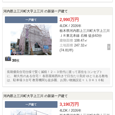
物にしっかり日光が当たるのは早乾きにも繋がります。 ◇使い勝手の良
い和室♪リビングを通らずにアクセスできるので客間としても使えます。
河内郡上三川町大字上三川 の新築一戸建て
2,990万円
一戸建て
4LDK / 2026年
栃木県河内郡上三川町大字上三川
ＪＲ東北本線 石橋 徒歩63分
建物面積
108.47㎡
土地面積
247.32㎡
(74.81坪)
30
枚
長期優良住宅仕様で賢く減税！２～３世代に渡って居住をコンセプト
に、 耐久性のある住宅！ 各部屋南西向きで日当たり良好 ゆとりある敷地
は、駐車場３台可 教育機関も徒歩圏、お買い物施設近々 ＬＤＫ１６帖
河内郡上三川町大字上三川 の新築一戸建て
3,190万円
一戸建て
4LDK / 2026年