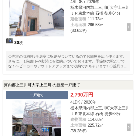
4SLDK / 2026年
栃木県河内郡上三川町大字上三川
ＪＲ東北本線 石橋 徒歩64分
建物面積
111.78㎡
土地面積
266.53㎡
(80.63坪)
30
枚
◇充実の収納性♪全居室に収納がついているのでお部屋を広々使えます。
さらに、１階廊下や玄関にも収納がついております。季節物の靴だけで
なくベビーカーやアウトドアグッズまで収納できちゃいます♪ ◇並列３台
駐車可能♪並列３台駐車スペースは使い勝手バッチリ！お車の出し入れが
スムーズになり、朝や夜の入れ替えがなくなります♪ご夫婦の２台分のほ
か、１台分は来客用としても使えます
河内郡上三川町大字上三川 の新築一戸建て
2,790万円
一戸建て
4LDK / 2026年
栃木県河内郡上三川町大字上三川
ＪＲ東北本線 石橋 徒歩63分
建物面積
114.68㎡
土地面積
225.72㎡
(68.28坪)