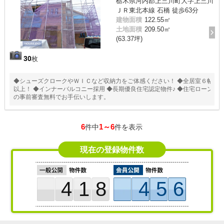
栃木県河内郡上三川町大字上三川
ＪＲ東北本線 石橋 徒歩63分
建物面積
122.55㎡
土地面積
209.50㎡
(63.37坪)
30
枚
◆シューズクロークやＷＩＣなど収納力をご体感ください！ ◆全居室６帖
以上！ ◆インナーバルコニー採用 ◆長期優良住宅認定物件♪ ◆住宅ローン
の事前審査無料でお手伝いします。
6
1～6
件中
件を表示
現在の登録物件数
418
456