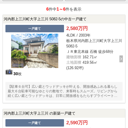
6
1～6
件中
件を表示
河内郡上三川町大字上三川 5082-5の中古一戸建て
2,580万円
一戸建て
4LDK / 2003年
栃木県河内郡上三川町大字上三川
5082-5
ＪＲ東北本線 石橋 徒歩68分
建物面積
162.71㎡
土地面積
419.56㎡
(126.92坪)
30
枚
【駐車６台可】広い庭とウッドデッキが叶える、開放感あふれる暮らし
最大６台駐車可能なゆとりの敷地で、来客時もスムーズ。リビングから
続く広い庭とウッドデッキは、日常に開放感をもたらすプライベート空
間です。上三川小学校まで徒歩９分と、お子様の通学も安心。玄関は収
納豊富で、家族の荷物もすっきり片付きます。独立した８帖の洋室は、
客間やリモートワーク等、ライフスタイルに合わせて多目的に活用可能
河内郡上三川町大字上三川 の新築一戸建て
です。
2,590万円
一戸建て