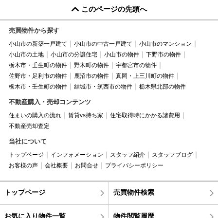
このページの先頭へ
売買物件から探す
小山市の新築一戸建て
小山市の中古一戸建て
小山市のマンション
小山市の土地
小山市の分譲住宅
小山市の物件
下野市の物件
栃木市・壬生町の物件
野木町の物件
宇都宮市の物件
佐野市・足利市の物件
鹿沼市の物件
真岡・上三川町の物件
栃木市・壬生町の物件
結城市・筑西市の物件
栃木県北部の物件
不動産購入・売却コンテンツ
住まいの購入の流れ
賃貸vs持ち家
住宅取得時にかかる諸費用
不動産売却査定
当社について
トップページ
インフォメーション
スタッフ紹介
スタッフブログ
お客様の声
会社概要
お問合せ
プライバシーポリシー
トップページ
売買物件検索
お気に入り物件一覧
物件閲覧履歴