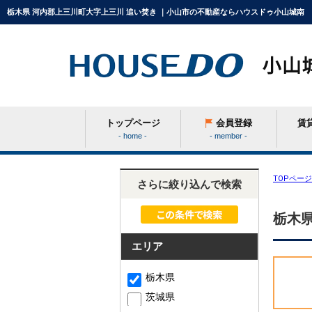
栃木県 河内郡上三川町大字上三川 追い焚き ｜小山市の不動産ならハウスドゥ小山城南
トップページ
会員登録
賃
- home -
- member -
条件から探す
TOPページ
さらに絞り込んで検索
栃木県
学区から探す
エリア
町名から探す
栃木県
茨城県