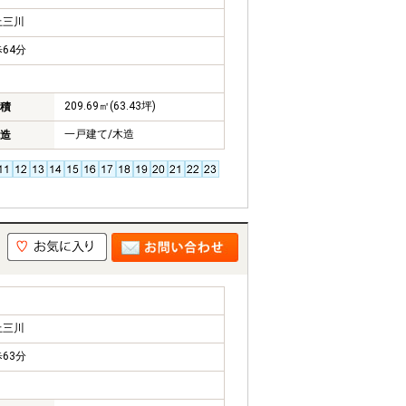
上三川
64分
209.69㎡(63.43坪)
積
一戸建て/木造
造
上三川
63分