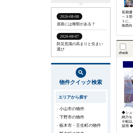
長期優
～３世
トに、
南西向
る敷地
も徒歩
Ｋ１６
check
物件クイック検索
エリアから探す
小山市の物件
◆シュ
下野市の物件
納力を
６帖以
栃木市・壬生町の物件
採用 
宅ロー