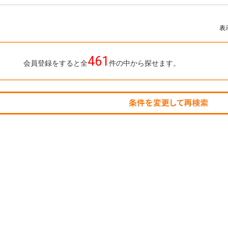
す。
表
461
会員登録をすると全
件の中から探せます。