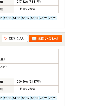
247.32㎡(74.81坪)
積
一戸建て/木造
造
上三川
63分
209.50㎡(63.37坪)
積
一戸建て/木造
造