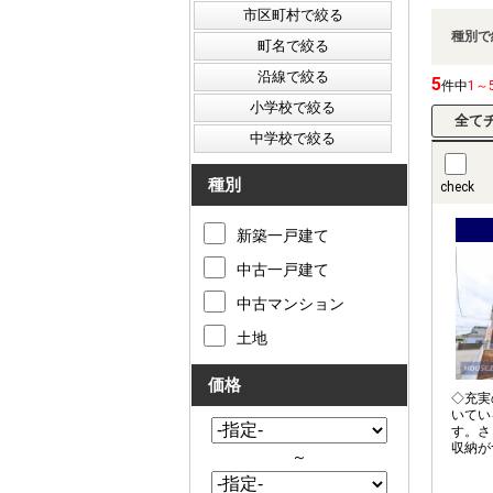
種別で
5
件中
1～
種別
check
新築一戸建て
中古一戸建て
中古マンション
土地
価格
◇充実
いてい
す。さ
収納が
～
靴だけ
ドアグ