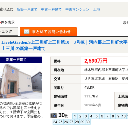
絞り込む
新築一戸建て
中古一戸建て
中古マンション
土地
5
件を表示
表
LiveleGarden.S上三川町上三川第10 3号棟｜河内郡上三川町大字
上三川 の新築一戸建て
新築一戸建て
2,590万円
価格
栃木県河内郡上三川町大字
所在地
ＪＲ東北本線 石橋駅 徒歩
交通
4SLDK
間取り
111.78㎡
建物面積
土地面
の収納性♪全居室に収納がつ
2026年6月
築年月
建物構
るのでお部屋を広々使えま
らに、１階廊下や玄関にも
30
枚
ついております。季節物の
でなくベビーカーやアウト
ッズまで収納できちゃいま