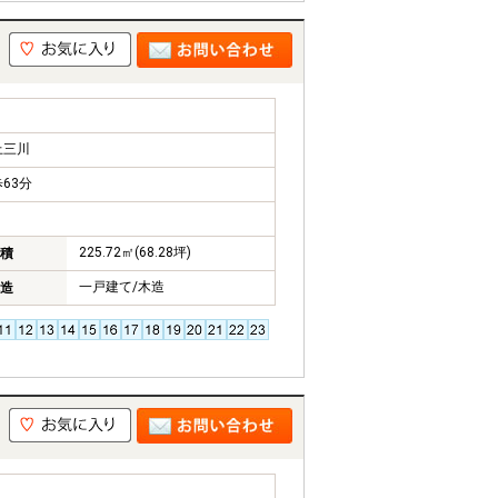
上三川
63分
225.72㎡(68.28坪)
積
一戸建て/木造
造