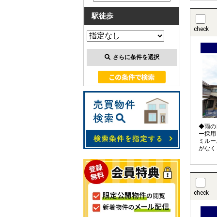
す♪ 
駐車ス
駅徒歩
リ！お
なり、
check
ります
台分は
さらに条件を選択
◆雨の
ー採用
ミルー
がなく
配置で
◆最長
check