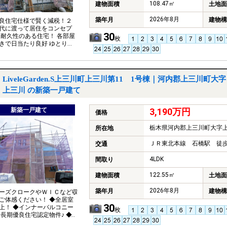
108.47㎡
建物面積
土地面
2026年8月
築年月
建物構
良住宅仕様で賢く減税！２
代に渡って居住をコンセプ
30
 耐久性のある住宅！ 各部屋
枚
きで日当たり良好 ゆとりあ
は、駐車場３台可 教育機関
圏、お買い物施設近々 ＬＤ
帖
LiveleGarden.S上三川町上三川第11 1号棟｜河内郡上三川町大字
上三川 の新築一戸建て
新築一戸建て
3,190万円
価格
栃木県河内郡上三川町大字
所在地
ＪＲ東北本線 石橋駅 徒歩
交通
4LDK
間取り
122.55㎡
建物面積
土地面
2026年8月
築年月
建物構
ーズクロークやＷＩＣなど収
ご体感ください！ ◆全居室
30
上！ ◆インナーバルコニー
枚
◆長期優良住宅認定物件♪ ◆住
ンの事前審査無料でお手伝