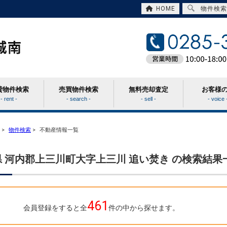
HOME
物件検索
貸物件検索
売買物件検索
無料売却査定
お客様
- rent -
- search -
- sell -
- voice 
>
物件検索
>
不動産情報一覧
 河内郡上三川町大字上三川 追い焚き の検索結果
461
会員登録をすると全
件の中から探せます。