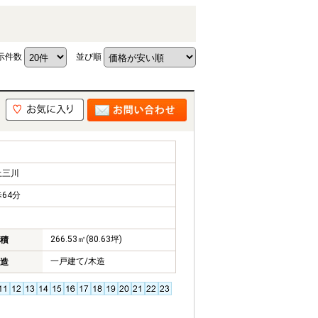
示件数
並び順
上三川
64分
266.53㎡(80.63坪)
積
一戸建て/木造
造