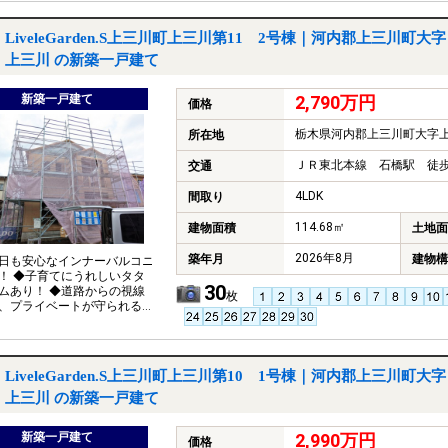
◇並列３台駐車可能♪並列３台
ペースは使い勝手バッチ
車の出し入れがスムーズに
LiveleGarden.S上三川町上三川第11 2号棟｜河内郡上三川町大字
朝や夜の入れ替えがなくな
上三川 の新築一戸建て
♪ご夫婦の２台分のほか、１
来客用としても使えます
新築一戸建て
2,790万円
価格
栃木県河内郡上三川町大字
所在地
ＪＲ東北本線 石橋駅 徒歩
交通
4LDK
間取り
114.68㎡
建物面積
土地面
2026年8月
築年月
建物構
日も安心なインナーバルコニ
！ ◆子育てにうれしいタタ
30
ムあり！ ◆道路からの視線
枚
、プライベートが守られる
す♪ ◆長期優良住宅認定物件
３５年住宅保証システム
LiveleGarden.S上三川町上三川第10 1号棟｜河内郡上三川町大字
上三川 の新築一戸建て
新築一戸建て
2,990万円
価格