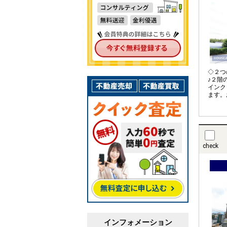
◇２つ
♪２階
インク
ます。
などた
つの南
コニー
干せま
たり良
が当た
check
す。 
グを通
客間と
インフォメーション