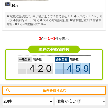
30
枚
◆商業施設が充実、中学校が近くて子育て安心！！ ◆人気の４ＬＤＫ、本
下水 ◆便利なオール電化 ◆太陽光発電搭載仕様 ◆駐車場は並列３台駐車
可能♪ ◆安心の地盤補償２０年
3
1～3
件中
件を表示
現在の登録物件数
420
459
条件を絞り込む