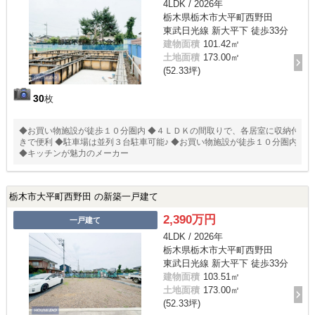
4LDK / 2026年
栃木県栃木市大平町西野田
東武日光線 新大平下 徒歩33分
建物面積
101.42㎡
土地面積
173.00㎡
(52.33坪)
30
枚
◆お買い物施設が徒歩１０分圏内 ◆４ＬＤＫの間取りで、各居室に収納付
きで便利 ◆駐車場は並列３台駐車可能♪ ◆お買い物施設が徒歩１０分圏内
◆キッチンが魅力のメーカー
栃木市大平町西野田 の新築一戸建て
2,390万円
一戸建て
4LDK / 2026年
栃木県栃木市大平町西野田
東武日光線 新大平下 徒歩33分
建物面積
103.51㎡
土地面積
173.00㎡
(52.33坪)