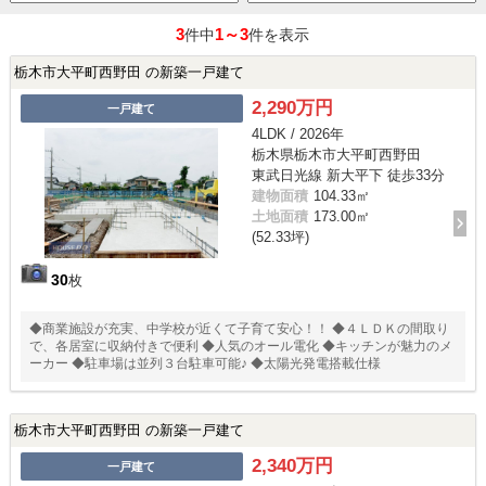
3
1～3
件中
件を表示
栃木市大平町西野田 の新築一戸建て
2,290万円
一戸建て
4LDK / 2026年
栃木県栃木市大平町西野田
東武日光線 新大平下 徒歩33分
建物面積
104.33㎡
土地面積
173.00㎡
(52.33坪)
30
枚
◆商業施設が充実、中学校が近くて子育て安心！！ ◆４ＬＤＫの間取り
で、各居室に収納付きで便利 ◆人気のオール電化 ◆キッチンが魅力のメ
ーカー ◆駐車場は並列３台駐車可能♪ ◆太陽光発電搭載仕様
栃木市大平町西野田 の新築一戸建て
2,340万円
一戸建て