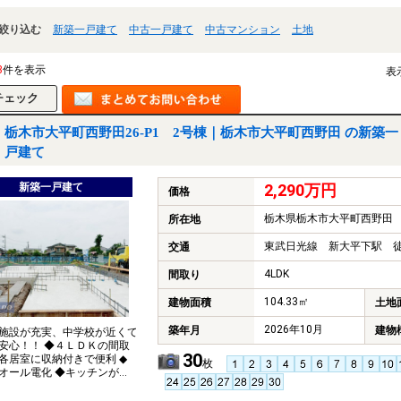
絞り込む
新築一戸建て
中古一戸建て
中古マンション
土地
3
件を表示
表
栃木市大平町西野田26-P1 2号棟｜栃木市大平町西野田 の新築一
戸建て
新築一戸建て
2,290万円
価格
栃木県栃木市大平町西野田
所在地
東武日光線 新大平下駅 徒
交通
4LDK
間取り
104.33㎡
建物面積
土地
2026年10月
築年月
建物
施設が充実、中学校が近くて
安心！！ ◆４ＬＤＫの間取
30
各居室に収納付きで便利 ◆
枚
オール電化 ◆キッチンが魅
ーカー ◆駐車場は並列３台
能♪ ◆太陽光発電搭載仕様