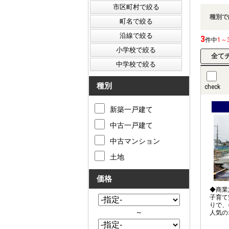
種別で
3
件中
1～
種別
check
新築一戸建て
中古一戸建て
中古マンション
土地
価格
◆商業
子育て
りで、
～
人気の
力のメ
駐車可