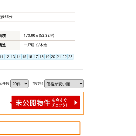
歩33分
173.00㎡(52.33坪)
面積
一戸建て/木造
構造
示件数
並び順