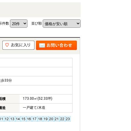
示件数
並び順
歩33分
173.00㎡(52.33坪)
面積
一戸建て/木造
構造