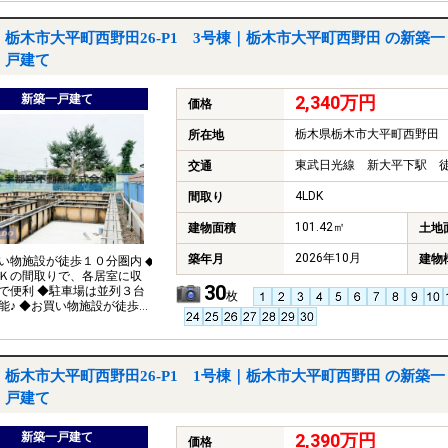
栃木市大平町西野田26-P1 3号棟｜栃木市大平町西野田 の新築一
戸建て
新築一戸建て
2,340万円
価格
栃木県栃木市大平町西野田
所在地
東武日光線 新大平下駅 徒
交通
4LDK
間取り
101.42㎡
建物面積
土地
2026年10月
築年月
建物
い物施設が徒歩１０分圏内 ◆
Ｋの間取りで、各居室に収
30
で便利 ◆駐車場は並列３台
枚
能♪ ◆お買い物施設が徒歩１
内 ◆キッチンが魅力のメー
栃木市大平町西野田26-P1 1号棟｜栃木市大平町西野田 の新築一
戸建て
新築一戸建て
2,390万円
価格