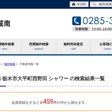
HOME
物件検索
貸物件検索
売買物件検索
無料売却査定
お客様
- rent -
- search -
- sell -
- voice 
>
物件検索
>
不動産情報一覧
 栃木市大平町西野田 シャワー の検索結果一覧
459
会員登録をすると全
件の中から探せます。