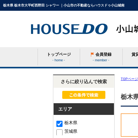
栃木県 栃木市大平町西野田 シャワー ｜小山市の不動産ならハウスドゥ小山城南
トップページ
会員登録
賃
- home -
- member -
条件から探す
TOPページ
さらに絞り込んで検索
栃木県
学区から探す
エリア
町名から探す
栃木県
茨城県