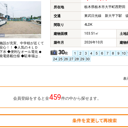
栃木県栃木市大平町西野田
所在地
東武日光線 新大平下駅 徒
交通
4LDK
間取り
103.51㎡
建物面積
土地
2026年10月
築年月
建物
施設が充実、中学校が近くて
安心！！ ◆人気の４ＬＤ
30
下水 ◆便利なオール電化 ◆
枚
発電搭載仕様 ◆駐車場は並
駐車可能♪ ◆安心の地盤補償
表
459
会員登録をすると全
件の中から探せます。