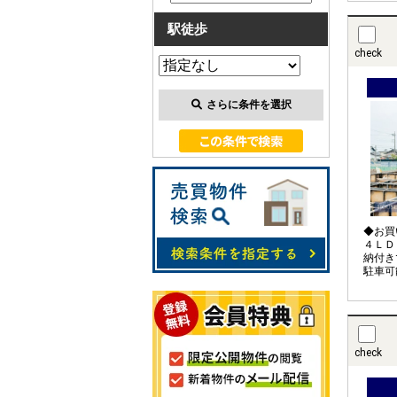
駅徒歩
check
さらに条件を選択
◆お買
４ＬＤ
納付き
駐車可
０分圏
カー
check