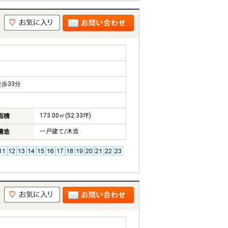
歩33分
173.00㎡(52.33坪)
面積
一戸建て/木造
構造