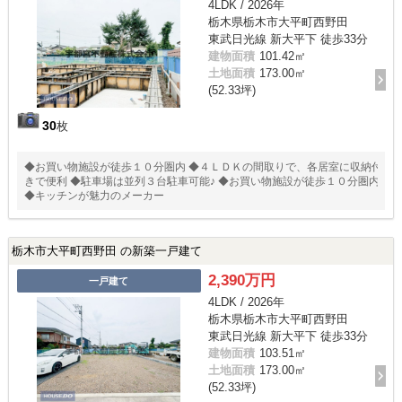
4LDK / 2026年
栃木県栃木市大平町西野田
東武日光線 新大平下 徒歩33分
建物面積
101.42㎡
土地面積
173.00㎡
(52.33坪)
30
枚
◆お買い物施設が徒歩１０分圏内 ◆４ＬＤＫの間取りで、各居室に収納付
きで便利 ◆駐車場は並列３台駐車可能♪ ◆お買い物施設が徒歩１０分圏内
◆キッチンが魅力のメーカー
栃木市大平町西野田 の新築一戸建て
2,390万円
一戸建て
4LDK / 2026年
栃木県栃木市大平町西野田
東武日光線 新大平下 徒歩33分
建物面積
103.51㎡
土地面積
173.00㎡
(52.33坪)