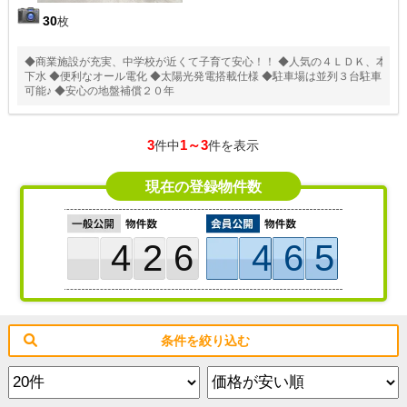
30
枚
◆商業施設が充実、中学校が近くて子育て安心！！ ◆人気の４ＬＤＫ、本
下水 ◆便利なオール電化 ◆太陽光発電搭載仕様 ◆駐車場は並列３台駐車
可能♪ ◆安心の地盤補償２０年
3
1～3
件中
件を表示
現在の登録物件数
426
465
条件を絞り込む