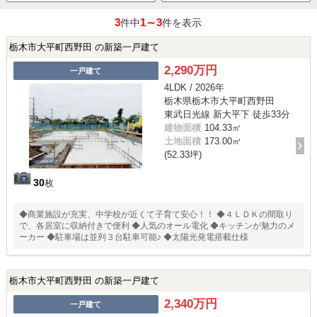
3
1～3
件中
件を表示
栃木市大平町西野田 の新築一戸建て
2,290万円
一戸建て
4LDK / 2026年
栃木県栃木市大平町西野田
東武日光線 新大平下 徒歩33分
建物面積
104.33㎡
土地面積
173.00㎡
(52.33坪)
30
枚
◆商業施設が充実、中学校が近くて子育て安心！！ ◆４ＬＤＫの間取り
で、各居室に収納付きで便利 ◆人気のオール電化 ◆キッチンが魅力のメ
ーカー ◆駐車場は並列３台駐車可能♪ ◆太陽光発電搭載仕様
栃木市大平町西野田 の新築一戸建て
2,340万円
一戸建て