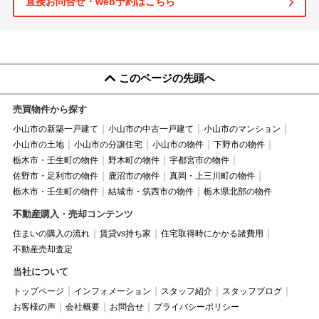
直接お問合せ・web予約はこちら
このページの先頭へ
売買物件から探す
小山市の新築一戸建て
小山市の中古一戸建て
小山市のマンション
小山市の土地
小山市の分譲住宅
小山市の物件
下野市の物件
栃木市・壬生町の物件
野木町の物件
宇都宮市の物件
佐野市・足利市の物件
鹿沼市の物件
真岡・上三川町の物件
栃木市・壬生町の物件
結城市・筑西市の物件
栃木県北部の物件
不動産購入・売却コンテンツ
住まいの購入の流れ
賃貸vs持ち家
住宅取得時にかかる諸費用
不動産売却査定
当社について
トップページ
インフォメーション
スタッフ紹介
スタッフブログ
お客様の声
会社概要
お問合せ
プライバシーポリシー