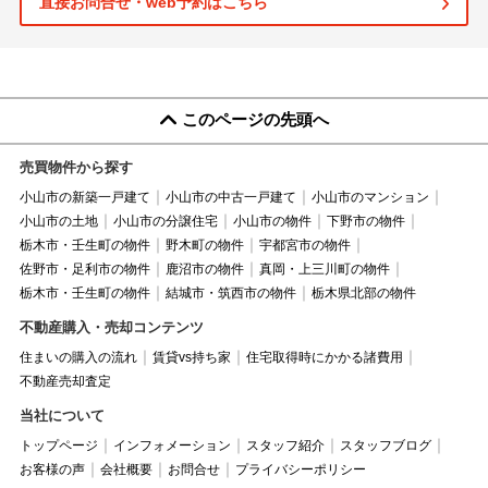
直接お問合せ・web予約はこちら
このページの先頭へ
売買物件から探す
小山市の新築一戸建て
小山市の中古一戸建て
小山市のマンション
小山市の土地
小山市の分譲住宅
小山市の物件
下野市の物件
栃木市・壬生町の物件
野木町の物件
宇都宮市の物件
佐野市・足利市の物件
鹿沼市の物件
真岡・上三川町の物件
栃木市・壬生町の物件
結城市・筑西市の物件
栃木県北部の物件
不動産購入・売却コンテンツ
住まいの購入の流れ
賃貸vs持ち家
住宅取得時にかかる諸費用
不動産売却査定
当社について
トップページ
インフォメーション
スタッフ紹介
スタッフブログ
お客様の声
会社概要
お問合せ
プライバシーポリシー