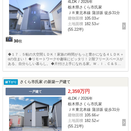
4LDK / 2026年
栃木県さくら市氏家
ＪＲ東北本線 蒲須坂 徒歩31分
建物面積
105.03㎡
土地面積
182.53㎡
(55.22坪)
30
枚
◆１７．５帖の大空間ＬＤＫ！家族の時間がもっと豊かになる４ＬＤＫ＋
αの住まい！ ◆リモートワークや趣味にピッタリ！２階フリースペースが
ある、自分らしい暮らし。 ◆片付け上手になれる家。Ｗ．Ｉ．Ｃ＆Ｓ．
Ｉ．Ｃ完備で、居住空間を広々と。 ◆４号線すぐ！宇都宮への通勤もス
ムーズな好立地
さくら市氏家 の新築一戸建て
値下がり
2,359万円
一戸建て
4LDK / 2026年
栃木県さくら市氏家
ＪＲ東北本線 蒲須坂 徒歩31分
建物面積
105.66㎡
土地面積
182.52㎡
(55.21坪)