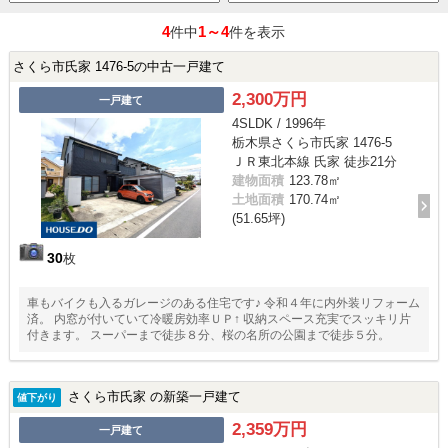
4
1～4
件中
件を表示
さくら市氏家 1476-5の中古一戸建て
2,300万円
一戸建て
4SLDK / 1996年
栃木県さくら市氏家 1476-5
ＪＲ東北本線 氏家 徒歩21分
建物面積
123.78㎡
土地面積
170.74㎡
(51.65坪)
30
枚
車もバイクも入るガレージのある住宅です♪ 令和４年に内外装リフォーム
済。 内窓が付いていて冷暖房効率ＵＰ↑ 収納スペース充実でスッキリ片
付きます。 スーパーまで徒歩８分、桜の名所の公園まで徒歩５分。
さくら市氏家 の新築一戸建て
値下がり
2,359万円
一戸建て