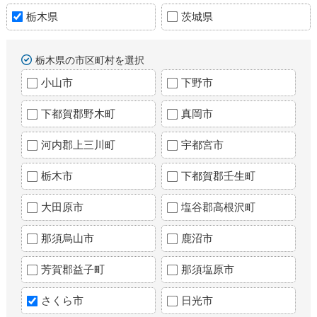
栃木県
茨城県
栃木県の市区町村を選択
小山市
下野市
下都賀郡野木町
真岡市
河内郡上三川町
宇都宮市
栃木市
下都賀郡壬生町
大田原市
塩谷郡高根沢町
那須烏山市
鹿沼市
芳賀郡益子町
那須塩原市
さくら市
日光市