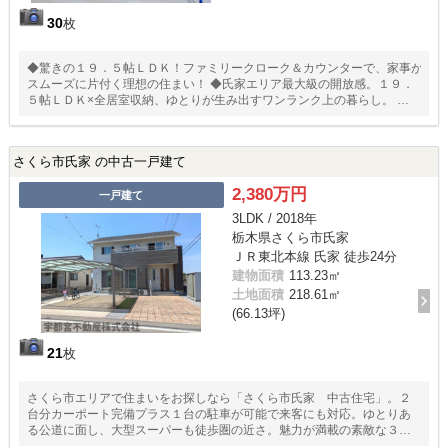
30
枚
◆驚きの１９．５帖ＬＤＫ！ファミリークローク＆カウンターで、家事が
スムーズに片付く理想の住まい！ ◆氏家エリア最大級の開放感。１９．
５帖ＬＤＫ×全居室収納、ゆとりが生み出すワンランク上の暮らし。 ◆国
道４号線に出やすく、大型店舗が並ぶバイパスエリアも生活圏内です。
さくら市氏家 の中古一戸建て
2,380万円
一戸建て
3LDK / 2018年
栃木県さくら市氏家
ＪＲ東北本線 氏家 徒歩24分
建物面積
113.23㎡
土地面積
218.61㎡
(66.13坪)
21
枚
さくら市エリアで住まいをお探しなら「さくら市氏家 中古住宅」。２
台分カーポート完備プラス１台の駐車が可能で来客にも対応。ゆとりあ
る公道に面し、大型スーパーも徒歩圏の近さ。魅力が満載の素敵な３Ｌ
ＤＫ物件の情報をご用意しています。さくら市の東北本線氏家近くで住