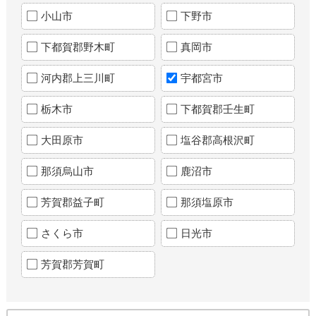
小山市
下野市
下都賀郡野木町
真岡市
河内郡上三川町
宇都宮市
栃木市
下都賀郡壬生町
大田原市
塩谷郡高根沢町
那須烏山市
鹿沼市
芳賀郡益子町
那須塩原市
さくら市
日光市
芳賀郡芳賀町