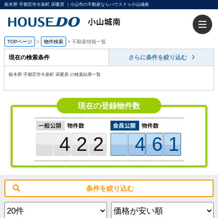
栃木県 宇都宮市今泉町 床暖房 ｜小山市の不動産ならハウスドゥ小山城南
TOPページ
>
物件検索
>
不動産情報一覧
現在の検索条件
さらに条件を絞り込む
栃木県 宇都宮市今泉町 床暖房 の検索結果一覧
現在の登録物件数
422
461
条件を絞り込む