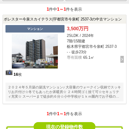
1
1～1
件中
件を表示
ポレスター今泉スカイテラス|宇都宮市今泉町 2537-3の中古マンション
3,500万円
マンション
2SLDK / 2024年
7階/15階建
栃木県宇都宮市今泉町 2537-3
- - 徒歩23分
専有面積
65.1㎡
16
枚
２０２４年５月築の築浅マンション♪ 大容量のウォークイン収納でスッキ
リお片付け☆冬でもあったか床暖房☆ ２４時間ゴミ捨て可☆セキュリテ
ィ充実☆ スーパーまで徒歩約６分☆小中学校が１ｋｍ圏内でお子様の通
学も安心☆
1
1～1
件中
件を表示
現在の登録物件数