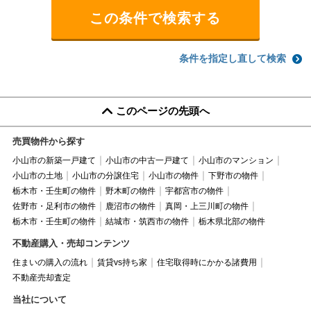
条件を指定し直して検索
このページの先頭へ
売買物件から探す
小山市の新築一戸建て
小山市の中古一戸建て
小山市のマンション
小山市の土地
小山市の分譲住宅
小山市の物件
下野市の物件
栃木市・壬生町の物件
野木町の物件
宇都宮市の物件
佐野市・足利市の物件
鹿沼市の物件
真岡・上三川町の物件
栃木市・壬生町の物件
結城市・筑西市の物件
栃木県北部の物件
不動産購入・売却コンテンツ
住まいの購入の流れ
賃貸vs持ち家
住宅取得時にかかる諸費用
不動産売却査定
当社について