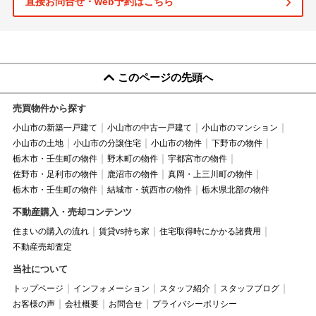
直接お問合せ・web予約はこちら
このページの先頭へ
売買物件から探す
小山市の新築一戸建て
小山市の中古一戸建て
小山市のマンション
小山市の土地
小山市の分譲住宅
小山市の物件
下野市の物件
栃木市・壬生町の物件
野木町の物件
宇都宮市の物件
佐野市・足利市の物件
鹿沼市の物件
真岡・上三川町の物件
栃木市・壬生町の物件
結城市・筑西市の物件
栃木県北部の物件
不動産購入・売却コンテンツ
住まいの購入の流れ
賃貸vs持ち家
住宅取得時にかかる諸費用
不動産売却査定
当社について
トップページ
インフォメーション
スタッフ紹介
スタッフブログ
お客様の声
会社概要
お問合せ
プライバシーポリシー