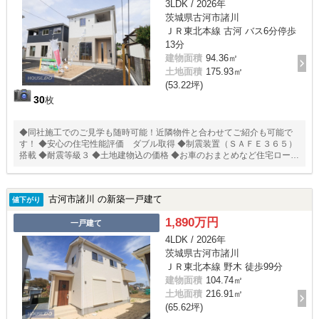
3LDK / 2026年
茨城県古河市諸川
ＪＲ東北本線 古河 バス6分停歩
13分
建物面積
94.36㎡
土地面積
175.93㎡
(53.22坪)
30
枚
◆同社施工でのご見学も随時可能！近隣物件と合わせてご紹介も可能で
す！ ◆安心の住宅性能評価 ダブル取得 ◆制震装置（ＳＡＦＥ３６５）
搭載 ◆耐震等級３ ◆土地建物込の価格 ◆お車のおまとめなど住宅ローン
相談無料受付中！ ◆◆耐震 ＋ 制震のあんしん住宅。ＱＵＩＥ（クワイ
エ）◆◆ 住宅性能評価取得で安心。 ＳＡＦＥ３６５で地震の揺れを吸収
する家、壁全体で家を支え守る、耐力壁。
古河市諸川 の新築一戸建て
値下がり
1,890万円
一戸建て
4LDK / 2026年
茨城県古河市諸川
ＪＲ東北本線 野木 徒歩99分
建物面積
104.74㎡
土地面積
216.91㎡
(65.62坪)