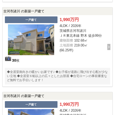
住みやすい環境
古河市諸川 の新築一戸建て
1,990万円
一戸建て
4LDK / 2026年
茨城県古河市諸川
ＪＲ東北本線 野木 徒歩99分
建物面積
102.68㎡
土地面積
219.00㎡
(66.25坪)
30
枚
◆全居室南向きの暖かいお家です♪ ◆お子様が道路に飛び出す心配が少な
い立地 ◆全居室６帖以上の広々としたお部屋 ◆住宅ローンの事前審査な
ど無料でお手伝いします！
古河市諸川 の新築一戸建て
1,990万円
一戸建て
4LDK / 2026年