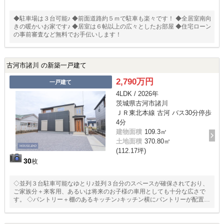
◆駐車場は３台可能♪ ◆前面道路約５ｍで駐車も楽々です！ ◆全居室南向
きの暖かいお家です♪ ◆居室は６帖以上の広々としたお部屋 ◆住宅ローン
の事前審査など無料でお手伝いします！
古河市諸川 の新築一戸建て
2,790万円
一戸建て
4LDK / 2026年
茨城県古河市諸川
ＪＲ東北本線 古河 バス30分停歩
4分
建物面積
109.3㎡
土地面積
370.80㎡
(112.17坪)
30
枚
◇並列３台駐車可能なゆとり♪並列３台分のスペースが確保されており、
ご家族分＋来客用、あるいは将来のお子様の車用としても十分な広さで
す。 ◇パントリー＋棚のあるキッチン♪キッチン横にパントリーが配置さ
れており、買い溜めや調理家電の置き場に困りません。 ◇独立性の高い
「洋風和室」♪来客時の客間として、またお子様の昼寝スペースとしても
ピッタリです。