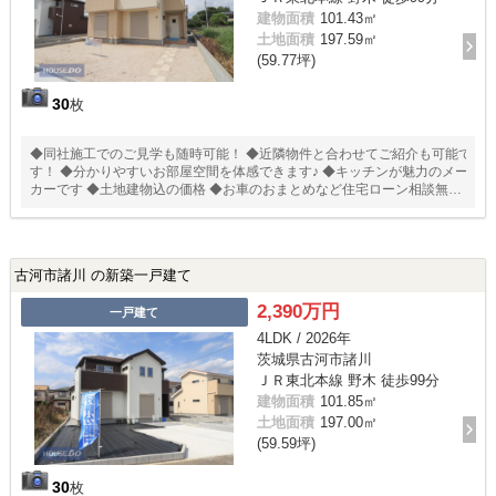
建物面積
101.43㎡
土地面積
197.59㎡
(59.77坪)
30
枚
◆同社施工でのご見学も随時可能！ ◆近隣物件と合わせてご紹介も可能で
す！ ◆分かりやすいお部屋空間を体感できます♪ ◆キッチンが魅力のメー
カーです ◆土地建物込の価格 ◆お車のおまとめなど住宅ローン相談無料
受付中！
古河市諸川 の新築一戸建て
2,390万円
一戸建て
4LDK / 2026年
茨城県古河市諸川
ＪＲ東北本線 野木 徒歩99分
建物面積
101.85㎡
土地面積
197.00㎡
(59.59坪)
30
枚