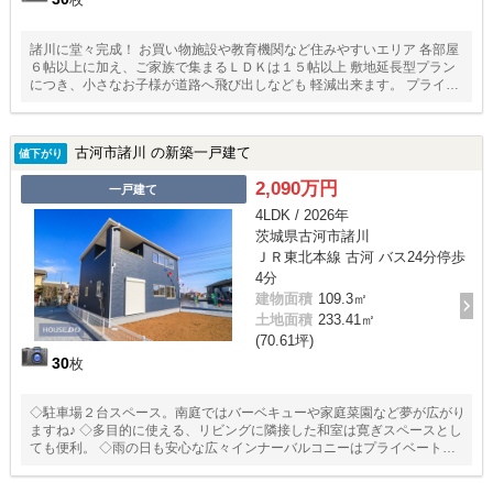
諸川に堂々完成！ お買い物施設や教育機関など住みやすいエリア 各部屋
６帖以上に加え、ご家族で集まるＬＤＫは１５帖以上 敷地延長型プラン
につき、小さなお子様が道路へ飛び出しなども 軽減出来ます。 プライバ
シー面でも奥に配置されるので、また違う安心感がございます。
古河市諸川 の新築一戸建て
値下がり
2,090万円
一戸建て
4LDK / 2026年
茨城県古河市諸川
ＪＲ東北本線 古河 バス24分停歩
4分
建物面積
109.3㎡
土地面積
233.41㎡
(70.61坪)
30
枚
◇駐車場２台スペース。南庭ではバーベキューや家庭菜園など夢が広がり
ますね♪ ◇多目的に使える、リビングに隣接した和室は寛ぎスペースとし
ても便利。 ◇雨の日も安心な広々インナーバルコニーはプライベート空
間にもピッタリ。 ◇収納充実の間取りで居住空間をスッキリ。