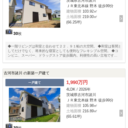
茨城県古河市諸川
ＪＲ東北本線 野木 徒歩99分
建物面積
103.92㎡
土地面積
219.00㎡
(66.25坪)
30
枚
◆一階リビングは和室と合わせて２２．９１帖の大空間。 ◆和室は客間と
してだけでなく、将来的な寝室としても便利なフレキシブル空間。 ◆コ
ンビニ、スーパー、ドラッグストア徒歩圏内。利便性の高い立地です。
◆日用品や保存食品の収納庫として活用できるキッチンパントリー
古河市諸川 の新築一戸建て
1,990万円
一戸建て
4LDK / 2026年
茨城県古河市諸川
ＪＲ東北本線 野木 徒歩99分
建物面積
105.98㎡
土地面積
216.89㎡
(65.61坪)
30
枚