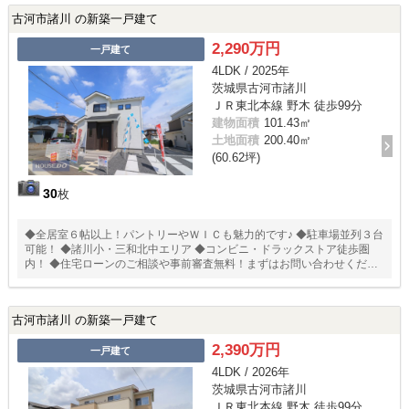
古河市諸川 の新築一戸建て
2,290万円
一戸建て
4LDK / 2025年
茨城県古河市諸川
ＪＲ東北本線 野木 徒歩99分
建物面積
101.43㎡
土地面積
200.40㎡
(60.62坪)
30
枚
◆全居室６帖以上！パントリーやＷＩＣも魅力的です♪ ◆駐車場並列３台
可能！ ◆諸川小・三和北中エリア ◆コンビニ・ドラックストア徒歩圏
内！ ◆住宅ローンのご相談や事前審査無料！まずはお問い合わせくださ
い
古河市諸川 の新築一戸建て
2,390万円
一戸建て
4LDK / 2026年
茨城県古河市諸川
ＪＲ東北本線 野木 徒歩99分