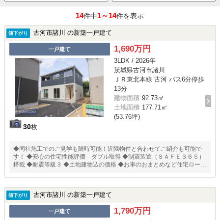
14
1～14
件中
件を表示
古河市諸川 の新築一戸建て
値下がり
1,690万円
一戸建て
3LDK / 2026年
茨城県古河市諸川
ＪＲ東北本線 古河 バス6分停歩
13分
建物面積
92.73㎡
土地面積
177.71㎡
(53.76坪)
30
枚
◆同社施工でのご見学も随時可能！近隣物件と合わせてご紹介も可能で
す！ ◆安心の住宅性能評価 ダブル取得 ◆制震装置（ＳＡＦＥ３６５）
搭載 ◆耐震等級３ ◆土地建物込の価格 ◆お車のおまとめなど住宅ローン
相談無料受付中！ ◆◆耐震 ＋ 制震のあんしん住宅。ＱＵＩＥ（クワイ
エ）◆◆ 住宅性能評価取得で安心。 ＳＡＦＥ３６５で地震の揺れを吸収
する家、壁全体で家を支え守る、耐力壁。
古河市諸川 の新築一戸建て
値下がり
1,790万円
一戸建て