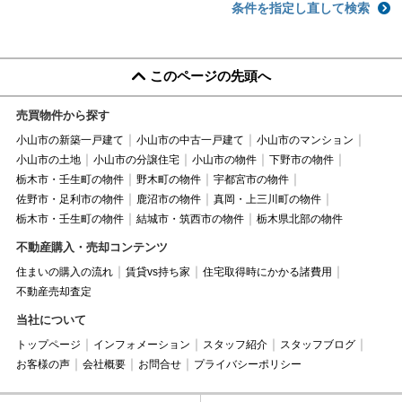
条件を指定し直して検索
このページの先頭へ
売買物件から探す
小山市の新築一戸建て
小山市の中古一戸建て
小山市のマンション
小山市の土地
小山市の分譲住宅
小山市の物件
下野市の物件
栃木市・壬生町の物件
野木町の物件
宇都宮市の物件
佐野市・足利市の物件
鹿沼市の物件
真岡・上三川町の物件
栃木市・壬生町の物件
結城市・筑西市の物件
栃木県北部の物件
不動産購入・売却コンテンツ
住まいの購入の流れ
賃貸vs持ち家
住宅取得時にかかる諸費用
不動産売却査定
当社について
トップページ
インフォメーション
スタッフ紹介
スタッフブログ
お客様の声
会社概要
お問合せ
プライバシーポリシー