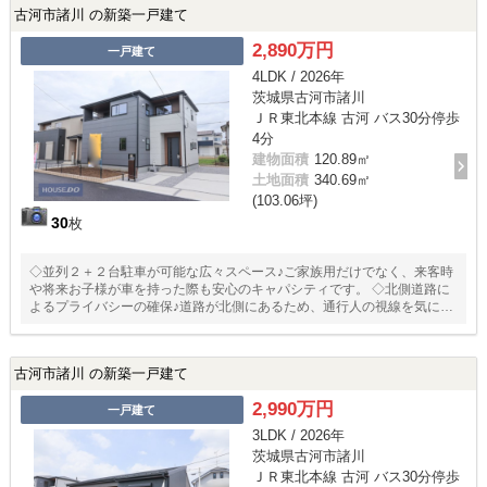
古河市諸川 の新築一戸建て
2,890万円
一戸建て
4LDK / 2026年
茨城県古河市諸川
ＪＲ東北本線 古河 バス30分停歩
4分
建物面積
120.89㎡
土地面積
340.69㎡
(103.06坪)
30
枚
◇並列２＋２台駐車が可能な広々スペース♪ご家族用だけでなく、来客時
や将来お子様が車を持った際も安心のキャパシティです。 ◇北側道路に
よるプライバシーの確保♪道路が北側にあるため、通行人の視線を気にせ
ず過ごせる配置になっています。 ◇充実の収納♪キッチン横にはパントリ
ーがあり、食材のストックに便利です。また、玄関の土間収納や廊下収
納など、適材適所に配置されています。
古河市諸川 の新築一戸建て
2,990万円
一戸建て
3LDK / 2026年
茨城県古河市諸川
ＪＲ東北本線 古河 バス30分停歩