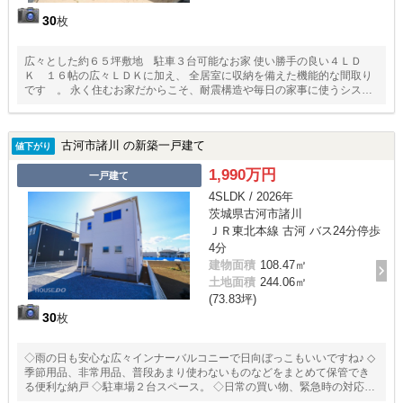
30
枚
広々とした約６５坪敷地 駐車３台可能なお家 使い勝手の良い４ＬＤ
Ｋ １６帖の広々ＬＤＫに加え、 全居室に収納を備えた機能的な間取り
です 。 永く住むお家だからこそ、耐震構造や毎日の家事に使うシステ
ムキッチン、 浴室乾燥機など、快適な生活を支える設備が揃っていま
す 。 暮らしやすい周辺環境として、小学校まで徒歩１１分、スーパー
やドラッグストアも徒歩圏内で利便性良好です 。
古河市諸川 の新築一戸建て
値下がり
1,990万円
一戸建て
4SLDK / 2026年
茨城県古河市諸川
ＪＲ東北本線 古河 バス24分停歩
4分
建物面積
108.47㎡
土地面積
244.06㎡
(73.83坪)
30
枚
◇雨の日も安心な広々インナーバルコニーで日向ぼっこもいいですね♪ ◇
季節用品、非常用品、普段あまり使わないものなどをまとめて保管でき
る便利な納戸 ◇駐車場２台スペース。 ◇日常の買い物、緊急時の対応、
深夜・早朝の買い物といった、生活の主要なニーズが近隣で完結する、