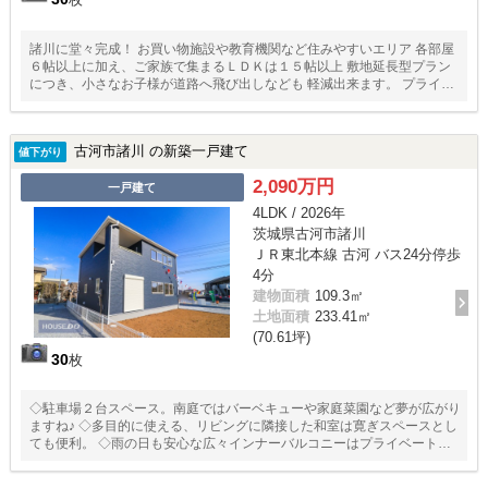
諸川に堂々完成！ お買い物施設や教育機関など住みやすいエリア 各部屋
６帖以上に加え、ご家族で集まるＬＤＫは１５帖以上 敷地延長型プラン
につき、小さなお子様が道路へ飛び出しなども 軽減出来ます。 プライバ
シー面でも奥に配置されるので、また違う安心感がございます。
古河市諸川 の新築一戸建て
値下がり
2,090万円
一戸建て
4LDK / 2026年
茨城県古河市諸川
ＪＲ東北本線 古河 バス24分停歩
4分
建物面積
109.3㎡
土地面積
233.41㎡
(70.61坪)
30
枚
◇駐車場２台スペース。南庭ではバーベキューや家庭菜園など夢が広がり
ますね♪ ◇多目的に使える、リビングに隣接した和室は寛ぎスペースとし
ても便利。 ◇雨の日も安心な広々インナーバルコニーはプライベート空
間にもピッタリ。 ◇収納充実の間取りで居住空間をスッキリ。