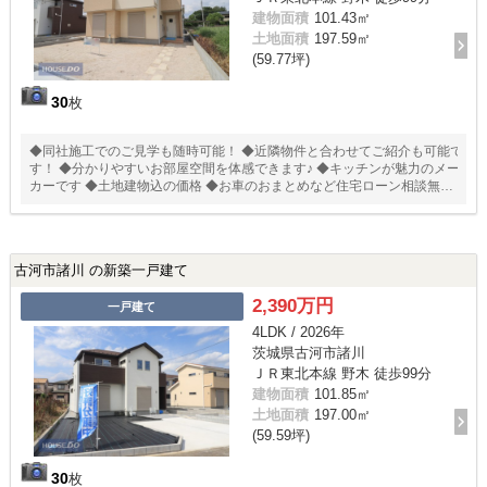
建物面積
101.43㎡
土地面積
197.59㎡
(59.77坪)
30
枚
◆同社施工でのご見学も随時可能！ ◆近隣物件と合わせてご紹介も可能で
す！ ◆分かりやすいお部屋空間を体感できます♪ ◆キッチンが魅力のメー
カーです ◆土地建物込の価格 ◆お車のおまとめなど住宅ローン相談無料
受付中！
古河市諸川 の新築一戸建て
2,390万円
一戸建て
4LDK / 2026年
茨城県古河市諸川
ＪＲ東北本線 野木 徒歩99分
建物面積
101.85㎡
土地面積
197.00㎡
(59.59坪)
30
枚