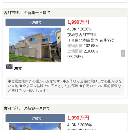
住みやすい環境
古河市諸川 の新築一戸建て
1,990万円
一戸建て
4LDK / 2026年
茨城県古河市諸川
ＪＲ東北本線 野木 徒歩99分
建物面積
102.68㎡
土地面積
219.00㎡
(66.25坪)
30
枚
◆全居室南向きの暖かいお家です♪ ◆お子様が道路に飛び出す心配が少な
い立地 ◆全居室６帖以上の広々としたお部屋 ◆住宅ローンの事前審査な
ど無料でお手伝いします！
古河市諸川 の新築一戸建て
1,990万円
一戸建て
4LDK / 2026年