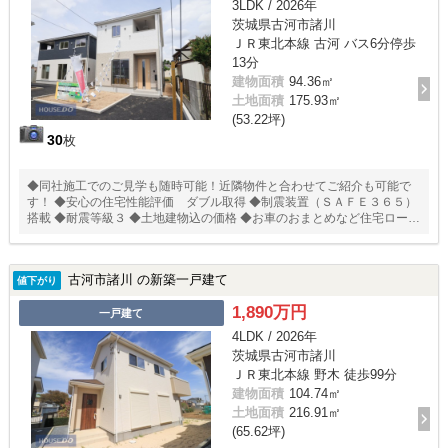
3LDK / 2026年
茨城県古河市諸川
ＪＲ東北本線 古河 バス6分停歩
13分
建物面積
94.36㎡
土地面積
175.93㎡
(53.22坪)
30
枚
◆同社施工でのご見学も随時可能！近隣物件と合わせてご紹介も可能で
す！ ◆安心の住宅性能評価 ダブル取得 ◆制震装置（ＳＡＦＥ３６５）
搭載 ◆耐震等級３ ◆土地建物込の価格 ◆お車のおまとめなど住宅ローン
相談無料受付中！ ◆◆耐震 ＋ 制震のあんしん住宅。ＱＵＩＥ（クワイ
エ）◆◆ 住宅性能評価取得で安心。 ＳＡＦＥ３６５で地震の揺れを吸収
する家、壁全体で家を支え守る、耐力壁。
古河市諸川 の新築一戸建て
値下がり
1,890万円
一戸建て
4LDK / 2026年
茨城県古河市諸川
ＪＲ東北本線 野木 徒歩99分
建物面積
104.74㎡
土地面積
216.91㎡
(65.62坪)