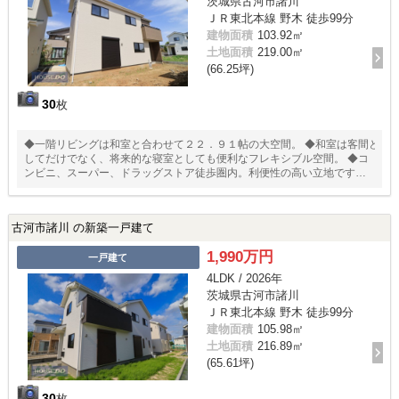
茨城県古河市諸川
ＪＲ東北本線 野木 徒歩99分
建物面積
103.92㎡
土地面積
219.00㎡
(66.25坪)
30
枚
◆一階リビングは和室と合わせて２２．９１帖の大空間。 ◆和室は客間と
してだけでなく、将来的な寝室としても便利なフレキシブル空間。 ◆コ
ンビニ、スーパー、ドラッグストア徒歩圏内。利便性の高い立地です。
◆日用品や保存食品の収納庫として活用できるキッチンパントリー
古河市諸川 の新築一戸建て
1,990万円
一戸建て
4LDK / 2026年
茨城県古河市諸川
ＪＲ東北本線 野木 徒歩99分
建物面積
105.98㎡
土地面積
216.89㎡
(65.61坪)
30
枚