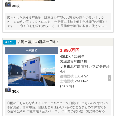
30
枚
広々とした約６５坪敷地 駐車３台可能なお家 使い勝手の良い４ＬＤ
Ｋ １６帖の広々ＬＤＫに加え、 全居室に収納を備えた機能的な間取り
です 。 永く住むお家だからこそ、耐震構造や毎日の家事に使うシステ
ムキッチン、 浴室乾燥機など、快適な生活を支える設備が揃っていま
す 。 暮らしやすい周辺環境として、小学校まで徒歩１１分、スーパー
やドラッグストアも徒歩圏内で利便性良好です 。
古河市諸川 の新築一戸建て
値下がり
1,990万円
一戸建て
4SLDK / 2026年
茨城県古河市諸川
ＪＲ東北本線 古河 バス24分停歩
4分
建物面積
108.47㎡
土地面積
244.06㎡
(73.83坪)
30
枚
◇雨の日も安心な広々インナーバルコニーで日向ぼっこもいいですね♪ ◇
季節用品、非常用品、普段あまり使わないものなどをまとめて保管でき
る便利な納戸 ◇駐車場２台スペース。 ◇日常の買い物、緊急時の対応、
深夜・早朝の買い物といった、生活の主要なニーズが近隣で完結する、