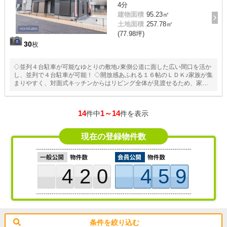
4分
建物面積
95.23㎡
土地面積
257.78㎡
(77.98坪)
30
枚
◇並列４台駐車が可能なゆとりの敷地♪東側公道に面した広い間口を活か
し、並列で４台駐車が可能！ ◇開放感あふれる１６帖のＬＤＫ♪家族が集
まりやすく、対面式キッチンからはリビング全体が見渡せるため、家事
をしながらでも会話が弾む開放的な設計！ ◇充実の収納力と「片付けや
すさ」♪玄関横に土間収納、ベビーカーやアウトドア用品もスッキリ。ま
た、共有スペースにも収納があり、掃除用具などの日用品管理に便利で
14
1～14
件中
件を表示
す。
現在の登録物件数
420
459
条件を絞り込む