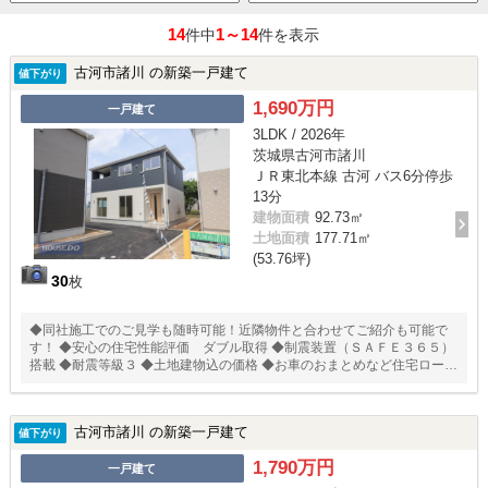
14
1～14
件中
件を表示
古河市諸川 の新築一戸建て
値下がり
1,690万円
一戸建て
3LDK / 2026年
茨城県古河市諸川
ＪＲ東北本線 古河 バス6分停歩
13分
建物面積
92.73㎡
土地面積
177.71㎡
(53.76坪)
30
枚
◆同社施工でのご見学も随時可能！近隣物件と合わせてご紹介も可能で
す！ ◆安心の住宅性能評価 ダブル取得 ◆制震装置（ＳＡＦＥ３６５）
搭載 ◆耐震等級３ ◆土地建物込の価格 ◆お車のおまとめなど住宅ローン
相談無料受付中！ ◆◆耐震 ＋ 制震のあんしん住宅。ＱＵＩＥ（クワイ
エ）◆◆ 住宅性能評価取得で安心。 ＳＡＦＥ３６５で地震の揺れを吸収
する家、壁全体で家を支え守る、耐力壁。
古河市諸川 の新築一戸建て
値下がり
1,790万円
一戸建て