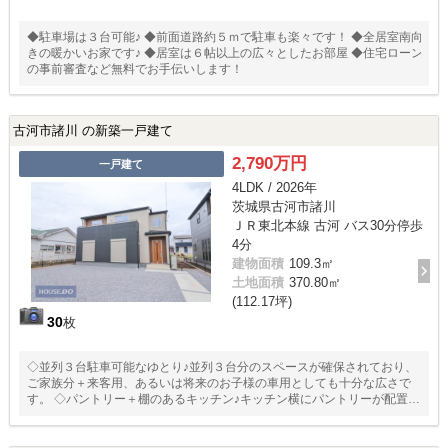
◆駐車場は３台可能♪ ◆前面道路約５ｍで駐車も楽々です！ ◆全居室南向
きの暖かいお家です♪ ◆居室は６帖以上の広々としたお部屋 ◆住宅ローン
の事前審査など無料でお手伝いします！
古河市諸川 の新築一戸建て
2,790万円
一戸建て
4LDK / 2026年
茨城県古河市諸川
ＪＲ東北本線 古河 バス30分停歩
4分
建物面積
109.3㎡
土地面積
370.80㎡
(112.17坪)
30
枚
◇並列３台駐車可能なゆとり♪並列３台分のスペースが確保されており、
ご家族分＋来客用、あるいは将来のお子様の車用としても十分な広さで
す。 ◇パントリー＋棚のあるキッチン♪キッチン横にパントリーが配置さ
れており、買い溜めや調理家電の置き場に困りません。 ◇独立性の高い
「洋風和室」♪来客時の客間として、またお子様の昼寝スペースとしても
ピッタリです。