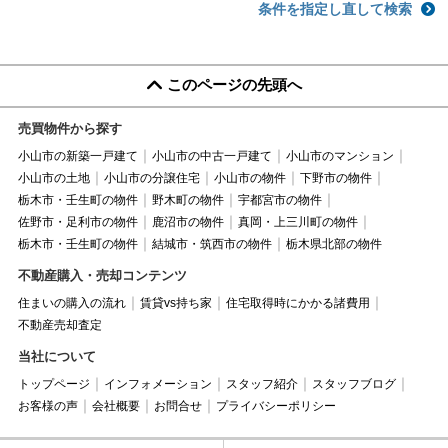
条件を指定し直して検索
このページの先頭へ
売買物件から探す
小山市の新築一戸建て
小山市の中古一戸建て
小山市のマンション
小山市の土地
小山市の分譲住宅
小山市の物件
下野市の物件
栃木市・壬生町の物件
野木町の物件
宇都宮市の物件
佐野市・足利市の物件
鹿沼市の物件
真岡・上三川町の物件
栃木市・壬生町の物件
結城市・筑西市の物件
栃木県北部の物件
不動産購入・売却コンテンツ
住まいの購入の流れ
賃貸vs持ち家
住宅取得時にかかる諸費用
不動産売却査定
当社について
トップページ
インフォメーション
スタッフ紹介
スタッフブログ
お客様の声
会社概要
お問合せ
プライバシーポリシー