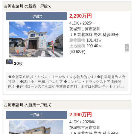
古河市諸川 の新築一戸建て
2,290万円
一戸建て
4LDK / 2025年
茨城県古河市諸川
ＪＲ東北本線 野木 徒歩99分
建物面積
101.43㎡
土地面積
200.40㎡
(60.62坪)
30
枚
◆全居室６帖以上！パントリーやＷＩＣも魅力的です♪ ◆駐車場並列３台
可能！ ◆諸川小・三和北中エリア ◆コンビニ・ドラックストア徒歩圏
内！ ◆住宅ローンのご相談や事前審査無料！まずはお問い合わせくださ
い
古河市諸川 の新築一戸建て
2,390万円
一戸建て
4LDK / 2026年
茨城県古河市諸川
ＪＲ東北本線 野木 徒歩99分