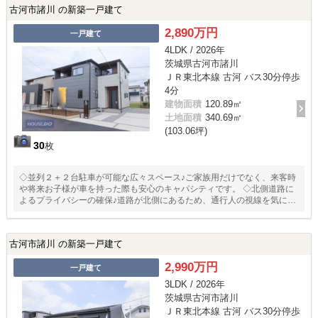
古河市諸川 の新築一戸建て
2,890万円
一戸建て
4LDK / 2026年
茨城県古河市諸川
ＪＲ東北本線 古河 バス30分停歩
4分
建物面積
120.89㎡
土地面積
340.69㎡
(103.06坪)
30
枚
◇並列２＋２台駐車が可能な広々スペース♪ご家族用だけでなく、来客時
や将来お子様が車を持った際も安心のキャパシティです。 ◇北側道路に
よるプライバシーの確保♪道路が北側にあるため、通行人の視線を気にせ
ず過ごせる配置になっています。 ◇充実の収納♪キッチン横にはパントリ
ーがあり、食材のストックに便利です。また、玄関の土間収納や廊下収
納など、適材適所に配置されています。
古河市諸川 の新築一戸建て
2,990万円
一戸建て
3LDK / 2026年
茨城県古河市諸川
ＪＲ東北本線 古河 バス30分停歩