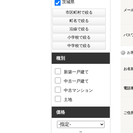
茨城県
メー
パス
お
種別
お名
新築一戸建て
中古一戸建て
電話
中古マンション
土地
価格
ご住
～