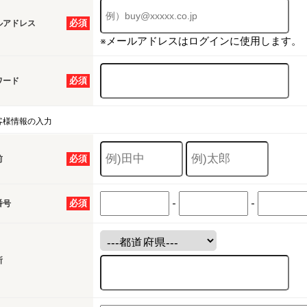
必須
ルアドレス
※メールアドレスはログインに使用します。
必須
ワード
客様情報の入力
必須
前
-
-
必須
番号
所