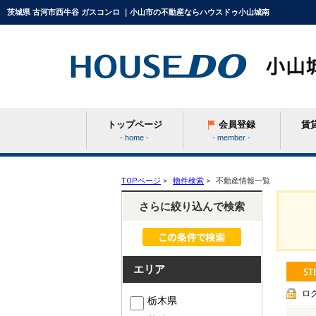
茨城県 古河市西牛谷 ガスコンロ ｜小山市の不動産ならハウスドゥ小山城南
トップページ
会員登録
賃
- home -
- member -
条件から探す
TOPページ
>
物件検索
>
不動産情報一覧
さらに絞り込んで検索
学区から探す
エリア
町名から探す
ロ
栃木県