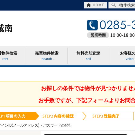
HOME
物件検索
貸物件検索
売買物件検索
無料売却査定
お客様
- rent -
- search -
- sell -
- voice 
お探しの条件では物件が見つかりませ
お手数ですが、下記フォームよりお問
グインID(メールアドレス)・パスワードの発行