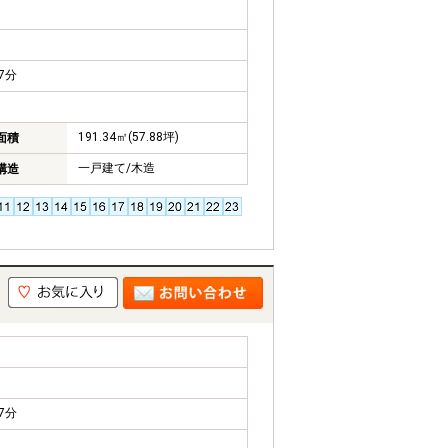
7分
191.34㎡(57.88坪)
面積
一戸建て/木造
構造
7分