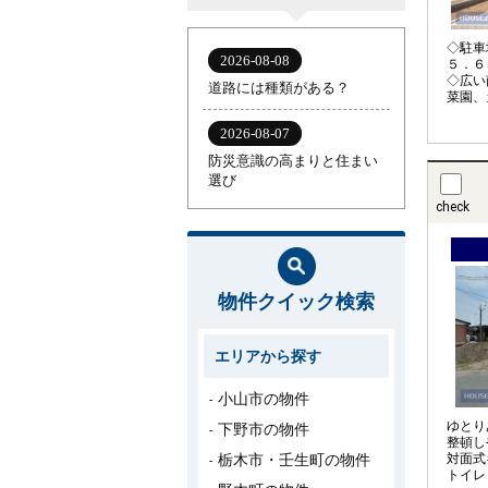
◇駐車
５．６
◇広い
菜園、
ますね
ッチリ
宅認定
check
物件クイック検索
エリアから探す
小山市の物件
ゆとり
下野市の物件
整頓し
栃木市・壬生町の物件
対面式
トイレ