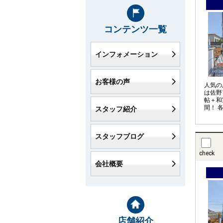
コンテンツ一覧
インフォメーション
お客様の声
人気の
は佐野
帖＋和
間！ 
スタッフ紹介
サイズ
網戸な
入時の
スタッフブログ
在して
るエリ
check
会社概要
店舗紹介