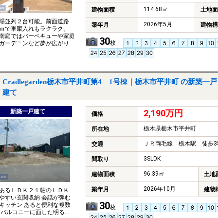
114.68㎡
建物面積
土地面
場並列２台可能。前面道路
2026年5月
築年月
建物構
ｍで車庫入れもラクラク。
南庭ではバーベキューや家庭
30
枚
ガーデニンなど夢が広がり
♪ ◇南道路接道で日当たりバ
！耐震等級３、長期優良住
物件。
Cradlegarden栃木市平井町第4 1号棟｜栃木市平井町 の新築一戸
建て
新築一戸建て
2,190万円
価格
栃木県栃木市平井町
所在地
ＪＲ両毛線 栃木駅 徒歩3
交通
3SLDK
間取り
96.39㎡
建物面積
土地
2026年10月
築年月
建物
あるＬＤＫ２１帖のＬＤＫ
やすい玄関収納 会話が弾む
30
キッチン あると便利な複数
枚
 バルコニーに面した明るい