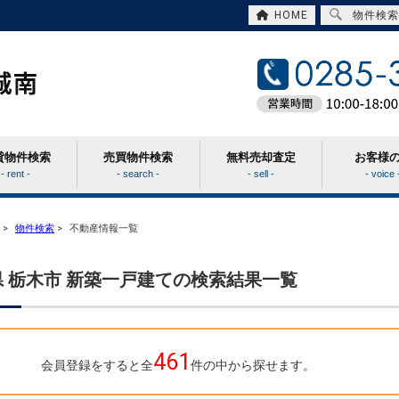
HOME
物件検索
貸物件検索
売買物件検索
無料売却査定
お客様
- rent -
- search -
- sell -
- voice 
>
物件検索
>
不動産情報一覧
 栃木市 新築一戸建ての検索結果一覧
461
会員登録をすると全
件の中から探せます。