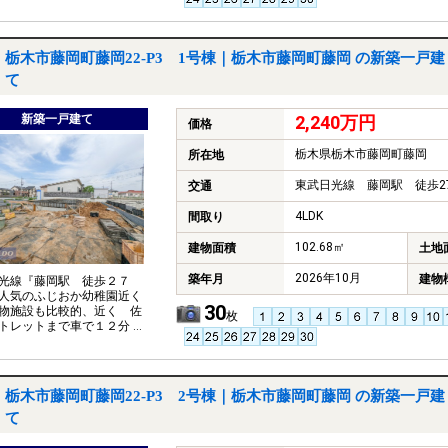
７帖 人感センサーライト＋
ング対策付き玄関ドアで安
栃木市藤岡町藤岡22-P3 1号棟｜栃木市藤岡町藤岡 の新築一戸建
て
新築一戸建て
2,240万円
価格
栃木県栃木市藤岡町藤岡
所在地
東武日光線 藤岡駅 徒歩2
交通
4LDK
間取り
102.68㎡
建物面積
土地
2026年10月
築年月
建物
光線『藤岡駅 徒歩２７
人気のふじおか幼稚園近く
30
物施設も比較的、近く 佐
枚
トレットまで車で１２分 休
家族で楽しくお過ごしいた
す。 ＬＤＫ１６帖＋和室６
き間で広く、お使いいただ
。 各部屋６帖以上 並列駐
栃木市藤岡町藤岡22-P3 2号棟｜栃木市藤岡町藤岡 の新築一戸建
て