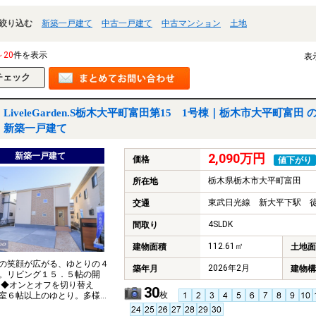
絞り込む
新築一戸建て
中古一戸建て
中古マンション
土地
～20
件を表示
表
LiveleGarden.S栃木大平町富田第15 1号棟｜栃木市大平町富田 
新築一戸建て
新築一戸建て
2,090万円
価格
値下がり
栃木県栃木市大平町富田
所在地
東武日光線 新大平下駅 徒
交通
4SLDK
間取り
112.61㎡
建物面積
土地面
の笑顔が広がる、ゆとりの４
2026年2月
築年月
建物構
。リビング１５．５帖の開
 ◆オンとオフを切り替え
30
枚
室６帖以上のゆとり。多様
フスタイルに応える家。 ◆