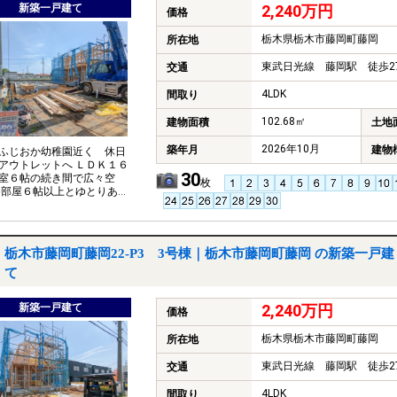
新築一戸建て
2,240万円
価格
栃木県栃木市藤岡町藤岡
所在地
東武日光線 藤岡駅 徒歩2
交通
4LDK
間取り
102.68㎡
建物面積
土地
2026年10月
築年月
建物
ふじおか幼稚園近く 休日
アウトレットへ ＬＤＫ１６
30
室６帖の続き間で広々空
枚
各部屋６帖以上とゆとりある
感でのびのびお過ごし可能
ども標準で付いており、購
費用削減 お買い物施設も点
おり、生活がお楽しみにな
栃木市藤岡町藤岡22-P3 3号棟｜栃木市藤岡町藤岡 の新築一戸建
ア
て
新築一戸建て
2,240万円
価格
栃木県栃木市藤岡町藤岡
所在地
東武日光線 藤岡駅 徒歩2
交通
4LDK
間取り