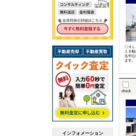
◇４Ｌ
１６帖
る中心
ます。
４．５
客用の
るいは
にも対
列駐車
がない
check
に車を
す。
インフォメーション