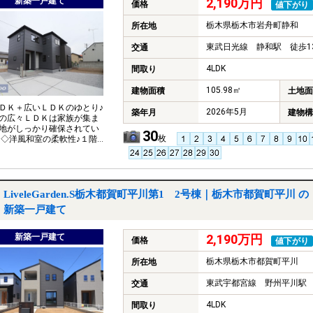
新築一戸建て
2,190万円
価格
値下がり
栃木県栃木市岩舟町静和
所在地
東武日光線 静和駅 徒歩1
交通
4LDK
間取り
105.98㎡
建物面積
土地面
ＤＫ＋広いＬＤＫのゆとり♪
2026年5月
築年月
建物構
の広々ＬＤＫは家族が集ま
地がしっかり確保されてい
30
枚
 ◇洋風和室の柔軟性♪１階に
帖の和室があることで、来
寝室、お子様の遊び場、あ
将来的な１階完結型の生活
応可能です。 ◇ゆとりの並
２台分♪前の車を動かす手間
LiveleGarden.S栃木都賀町平川第1 2号棟｜栃木市都賀町平川 の
ため、ご家族で別々の時間
新築一戸建て
使う際も非常にスムーズで
新築一戸建て
2,190万円
価格
値下がり
栃木県栃木市都賀町平川
所在地
東武宇都宮線 野州平川駅 
交通
4LDK
間取り