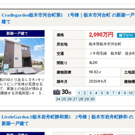
室は、ゲストルームや趣味
としても活用できる独立性
配置。 ◆各所に配置された
収納で、お家の中もスッキ
Cradlegarden栃木市河合町第1 1号棟｜栃木市河合町 の新築一戸
きます。 ◆２路線利用可！
建て
通学に便利な好立地 ◆車で
場所に大型商業施設が集結
新築一戸建て
2,090万円
価格
値下がり
栃木県栃木市河合町
所在地
ＪＲ両毛線 栃木駅 徒歩8
交通
4LDK
間取り
98.82㎡
建物面積
土地面
帖のゆとりあるＬＤＫ♪キッ
2026年6月
築年月
建物構
らリビング全体が見渡せる
で、家族との会話が弾みま
30
枚
◇隣接する洋風和室♪４．５帖
は、お子様の遊び場や客間
多目的に活用可能です。 ◇
クローゼット完備♪２階の８
室には大型のクローゼット
あり、夫婦での使い分けも
LiveleGarden.S栃木岩舟町静和第5 2号棟｜栃木市岩舟町静和 の
ズです。 ◇並列２台駐車可
新築一戸建て
地内には車２台を並列で停め
スペースが確保されていま