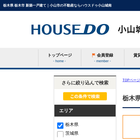
栃木県 栃木市 新築一戸建て｜小山市の不動産ならハウスドゥ小山城南
トップページ
会員登録
賃
- home -
- member -
条件から探す
TOPページ
さらに絞り込んで検索
栃木県
学区から探す
エリア
町名から探す
栃木県
茨城県