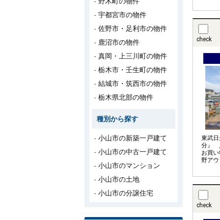
野木町の物件
主寝室
ピッキ
宇都宮市の物件
心★
佐野市・足利市の物件
check
鹿沼市の物件
真岡・上三川町の物件
栃木市・壬生町の物件
結城市・筑西市の物件
栃木県北部の物件
種別から探す
小山市の新築一戸建て
東武日
分』 
小山市の中古一戸建て
お買い
野アウ
小山市のマンション
日もご
だけま
小山市の土地
帖 続
けます
小山市の分譲住宅
車３台
check