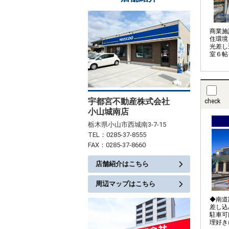
商業施
住環境
光差し
室６帖
各部屋
ズ感 
設備色
宇都宮不動産株式会社
check
小山城南店
栃木県小山市西城南3-7-15
TEL：0285-37-8555
FAX：0285-37-8660
店舗紹介はこちら
周辺マップはこちら
◆南道
差し込
駐車可
理好き