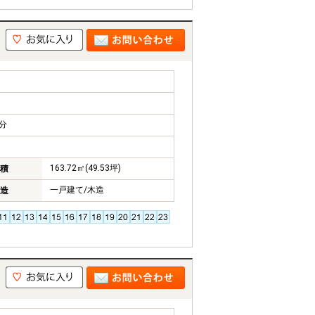
分
163.72㎡(49.53坪)
積
一戸建て/木造
造