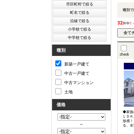
種別で
32
件中
1
種別
check
新築一戸建て
中古一戸建て
中古マンション
土地
価格
◆家族
ＬＤＫ
放感！
～
る、全
なライ