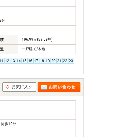
3分
196.99㎡(59.59坪)
積
一戸建て/木造
造
徒歩10分