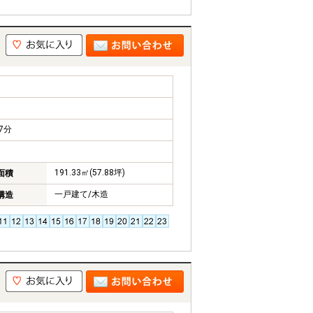
7分
191.33㎡(57.88坪)
面積
一戸建て/木造
構造