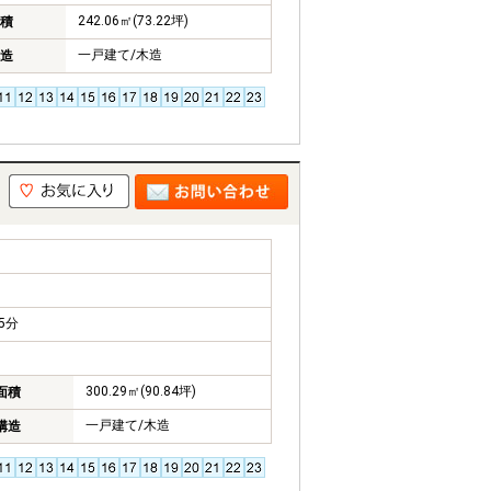
242.06㎡(73.22坪)
積
一戸建て/木造
造
5分
300.29㎡(90.84坪)
面積
一戸建て/木造
構造