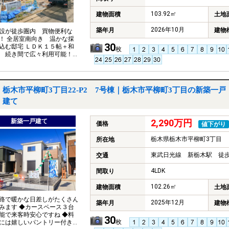
103.92㎡
建物面積
土地
2026年10月
築年月
建物
設が徒歩圏内 買物便利な
！ 全居室南向き 温かな採
30
込む邸宅 ＬＤＫ１５帖＋和
枚
 続き間で広々利用可能！
６帖以上 ゆとりあるサイ
網戸や玄関電子錠など嬉しい
々
栃木市平柳町3丁目22-P2 7号棟｜栃木市平柳町3丁目の新築一戸
建て
新築一戸建て
2,290万円
価格
値下がり
栃木県栃木市平柳町3丁目
所在地
東武日光線 新栃木駅 徒歩
交通
4LDK
間取り
102.26㎡
建物面積
土地
路で暖かな日差しがたくさん
2025年12月
築年月
建物
みます ◆カースペース３台
能で来客時安心ですね ◆料
30
枚
には嬉しいパントリー付き