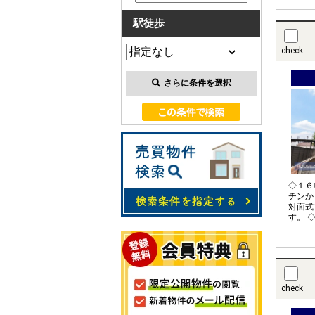
１階和
の部屋
駅徒歩
の高い
豊富な
リ片付
check
通勤・
数分の
さらに条件を選択
◇１６
チンか
対面式
す。 
の空間
として
全居室
帖主寝
が２つ
スムー
check
能♪敷
られる
す。