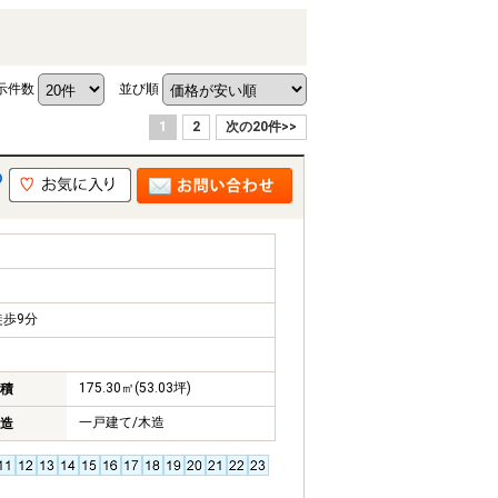
示件数
並び順
1
2
次の20件>>
の
歩9分
175.30㎡(53.03坪)
積
一戸建て/木造
造