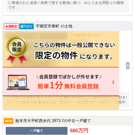
に整備された道路へ南東で接する敷地に建つ、ゆとりある間取りの建物
です。
宇都宮市東町 の土地
会員限定
値下がり
土地面積
129.41㎡
土地
595万円
/ -
栃木県宇都宮市東町
- - 徒歩34分
建物面積
-
15
枚
◇宇都宮市東町の約３９坪の土地 ◆解体更地渡し ◇建築条件なしで好きな
メーカで建築可能 ◆資金計画・住宅ローン相談受付中 ◇御幸小・鬼怒中
栃木市大平町西水代 2973-7の中古一戸建て
NEW
680万円
一戸建て