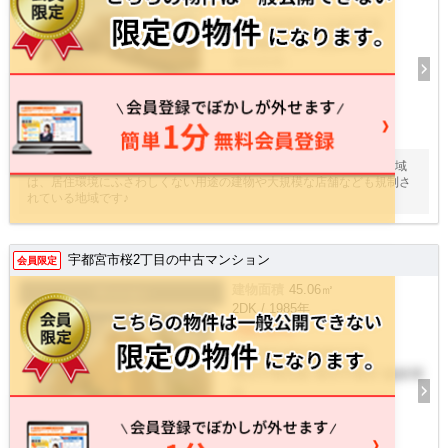
/ -
栃木県真岡市上大沼2丁目
真岡鐵道 寺内 徒歩56分
建物面積
-
11
枚
■建築条件付 ■土地面積７０坪以上です。 立地している第一種住居地域
は、居住環境にふさわしくない用途の建物や大規模な店舗なども規制さ
れている地域です♪
宇都宮市桜2丁目の中古マンション
会員限定
建物面積
45.06㎡
マンション
2DK / 1985年
780万円
栃木県宇都宮市桜2丁目
東武宇都宮線 東武宇都宮 徒歩16
分
土地面積
-