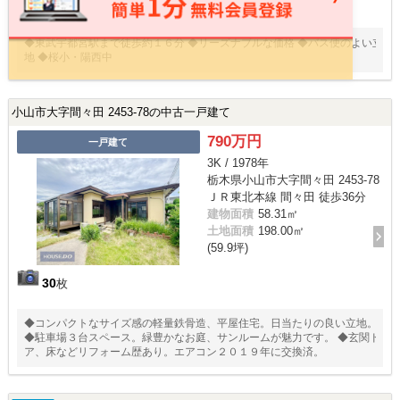
21
枚
◆東武宇都宮駅まで徒歩約１６分 ◆リーズナブルな価格 ◆バス便のよい立
地 ◆桜小・陽西中
小山市大字間々田 2453-78の中古一戸建て
790万円
一戸建て
3K / 1978年
栃木県小山市大字間々田 2453-78
ＪＲ東北本線 間々田 徒歩36分
建物面積
58.31㎡
土地面積
198.00㎡
(59.9坪)
30
枚
◆コンパクトなサイズ感の軽量鉄骨造、平屋住宅。日当たりの良い立地。
◆駐車場３台スペース。緑豊かなお庭、サンルームが魅力です。 ◆玄関ド
ア、床などリフォーム歴あり。エアコン２０１９年に交換済。