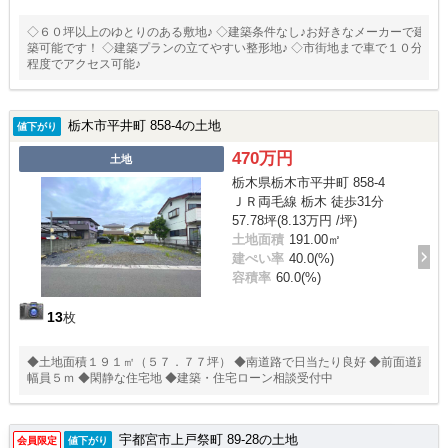
◇６０坪以上のゆとりのある敷地♪ ◇建築条件なし♪お好きなメーカーで建
築可能です！ ◇建築プランの立てやすい整形地♪ ◇市街地まで車で１０分
程度でアクセス可能♪
栃木市平井町 858-4の土地
値下がり
470万円
土地
栃木県栃木市平井町 858-4
ＪＲ両毛線 栃木 徒歩31分
57.78坪(8.13万円 /坪)
土地面積
191.00㎡
建ぺい率
40.0(%)
容積率
60.0(%)
13
枚
◆土地面積１９１㎡（５７．７７坪） ◆南道路で日当たり良好 ◆前面道路
幅員５ｍ ◆閑静な住宅地 ◆建築・住宅ローン相談受付中
宇都宮市上戸祭町 89-28の土地
会員限定
値下がり