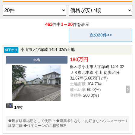
463
1～20
件中
件を表示
次の20件>>
小山市大字塚崎 1491-32の土地
値下がり
180万円
土地
栃木県小山市大字塚崎 1491-32
ＪＲ東北本線 小山 徒歩54分
31.67坪(5.68万円 /坪)
土地面積
104.70㎡
建ぺい率
60.0(%)
容積率
200.0(%)
14
枚
◆現在駐車場用として使用中 ◆建築条件なし・お好きなハウスメーカーで
建築可能 ◆住宅ローンのご相談無料