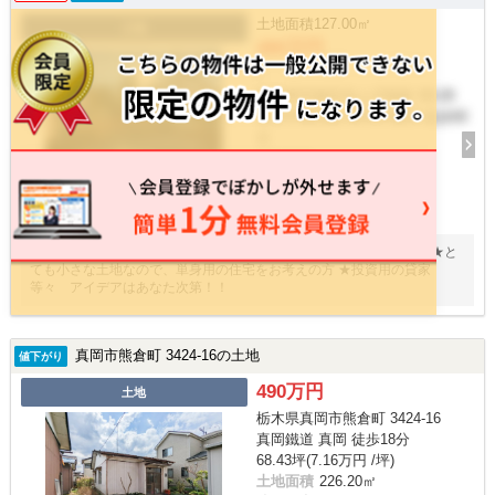
土地面積
127.00㎡
土地
480万円
/ -
栃木県宇都宮市上戸祭町 89-28
東武宇都宮線 東武宇都宮 徒歩60
分
建物面積
-
14
枚
★上戸祭土地３８坪 家庭菜園や駐車場用地としても利用できます ★と
ても小さな土地なので、単身用の住宅をお考えの方 ★投資用の貸家
等々 アイデアはあなた次第！！
真岡市熊倉町 3424-16の土地
値下がり
490万円
土地
栃木県真岡市熊倉町 3424-16
真岡鐵道 真岡 徒歩18分
68.43坪(7.16万円 /坪)
土地面積
226.20㎡