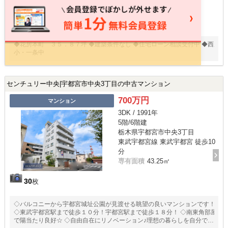
建物面積
-
13
枚
◆花房本町 ３５．８７坪 ◆建築条件なし ◆住宅ローン相談受付中 ◆西原
小・一条中
センチュリー中央|宇都宮市中央3丁目の中古マンション
700万円
マンション
3DK / 1991年
5階/6階建
栃木県宇都宮市中央3丁目
東武宇都宮線 東武宇都宮 徒歩10
分
専有面積
43.25㎡
30
枚
◇バルコニーから宇都宮城址公園が見渡せる眺望の良いマンションです！
◇東武宇都宮駅まで徒歩１０分！宇都宮駅まで徒歩１８分！ ◇南東角部屋
で陽当たり良好☆ ◇自由自在にリノベーション♪理想の暮らしを自分で創