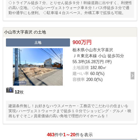
◇トライアル徒歩７分、とりせん徒歩９分！幹線道路に出やすく、利便性
の高い立地。 ◇小山ハーヴェストウォーク車８分！バス停徒歩３分で通
勤や通学にも便利。 ◇駐車場４台スペース。外構工事で拡張も可能。
小山市大字喜沢 の土地
900万円
土地
栃木県小山市大字喜沢
ＪＲ東北本線 小山 徒歩31分
55.3坪(16.28万円 /坪)
土地面積
182.80㎡
建ぺい率
60.0(%)
容積率
200.0(%)
12
枚
建築条件無し！お好きなハウスメーカー・工務店でこだわりの住まいを
実現♪ ハーヴェストウォークまで徒歩１０分でショッピング・グルメ・映
画もすぐそこ♪ 資産価値の高い角地で理想のマイホームを！
463
1～20
件中
件を表示