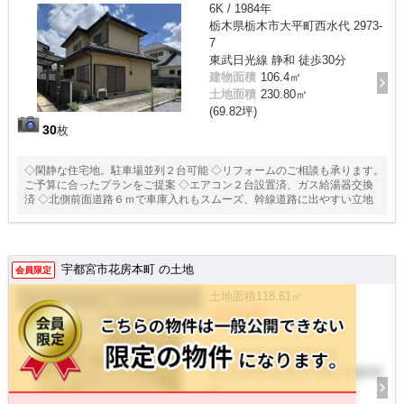
6K / 1984年
栃木県栃木市大平町西水代 2973-
7
東武日光線 静和 徒歩30分
建物面積
106.4㎡
土地面積
230.80㎡
(69.82坪)
30
枚
◇閑静な住宅地。駐車場並列２台可能 ◇リフォームのご相談も承ります。
ご予算に合ったプランをご提案 ◇エアコン２台設置済、ガス給湯器交換
済 ◇北側前面道路６ｍで車庫入れもスムーズ、幹線道路に出やすい立地
宇都宮市花房本町 の土地
会員限定
土地面積
118.61㎡
土地
700万円
/ -
栃木県宇都宮市花房本町
東武宇都宮線 東武宇都宮 徒歩14
分