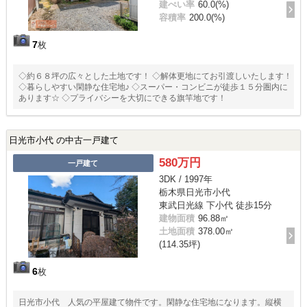
建ぺい率
60.0(%)
容積率
200.0(%)
7
枚
◇約６８坪の広々とした土地です！ ◇解体更地にてお引渡しいたします！
◇暮らしやすい閑静な住宅地♪ ◇スーパー・コンビニが徒歩１５分圏内に
あります☆ ◇プライバシーを大切にできる旗竿地です！
日光市小代 の中古一戸建て
580万円
一戸建て
3DK / 1997年
栃木県日光市小代
東武日光線 下小代 徒歩15分
建物面積
96.88㎡
土地面積
378.00㎡
(114.35坪)
6
枚
日光市小代 人気の平屋建て物件です。閑静な住宅地になります。縦横