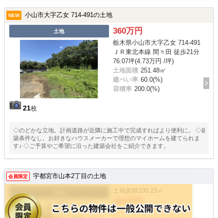
小山市大字乙女 714-491の土地
NEW
360万円
土地
栃木県小山市大字乙女 714-491
ＪＲ東北本線 間々田 徒歩21分
76.07坪(4.73万円 /坪)
土地面積
251.48㎡
建ぺい率
60.0(%)
容積率
200.0(%)
21
枚
◇のどかな立地。計画道路が近隣に施工中で完成すればより便利に。 ◇建
築条件なし。お好きなハウスメーカーで理想のマイホームを建てられま
す♪ ◇ご予算やご希望に沿った建築会社をご紹介できます。
宇都宮市山本2丁目の土地
会員限定
土地面積
100.23㎡
土地
380万円
/ -