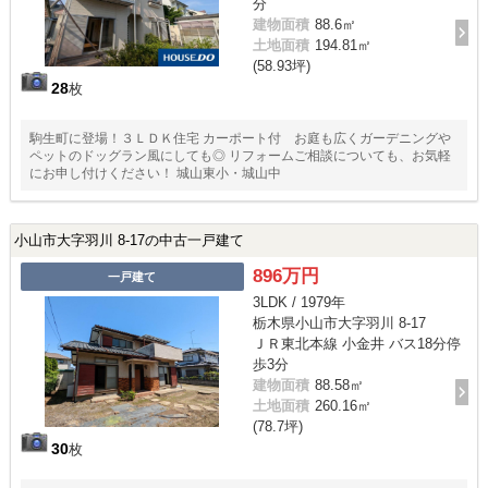
分
建物面積
88.6㎡
土地面積
194.81㎡
(58.93坪)
28
枚
駒生町に登場！３ＬＤＫ住宅 カーポート付 お庭も広くガーデニングや
ペットのドッグラン風にしても◎ リフォームご相談についても、お気軽
にお申し付けください！ 城山東小・城山中
小山市大字羽川 8-17の中古一戸建て
896万円
一戸建て
3LDK / 1979年
栃木県小山市大字羽川 8-17
ＪＲ東北本線 小金井 バス18分停
歩3分
建物面積
88.58㎡
土地面積
260.16㎡
(78.7坪)
30
枚