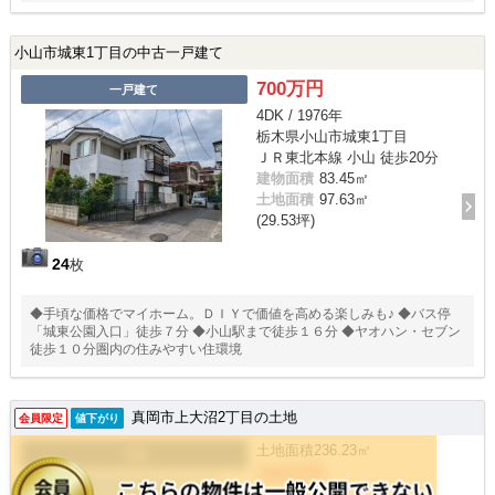
ることができます☆
小山市城東1丁目の中古一戸建て
700万円
一戸建て
4DK / 1976年
栃木県小山市城東1丁目
ＪＲ東北本線 小山 徒歩20分
建物面積
83.45㎡
土地面積
97.63㎡
(29.53坪)
24
枚
◆手頃な価格でマイホーム。ＤＩＹで価値を高める楽しみも♪ ◆バス停
「城東公園入口」徒歩７分 ◆小山駅まで徒歩１６分 ◆ヤオハン・セブン
徒歩１０分圏内の住みやすい住環境
真岡市上大沼2丁目の土地
会員限定
値下がり
土地面積
236.23㎡
土地
750万円