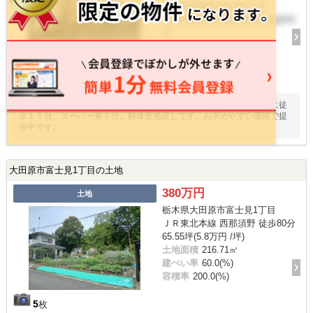
栃木県宇都宮市山本2丁目
東武宇都宮線 東武宇都宮 徒歩41
分
建物面積
-
15
枚
★ゆたか団地内★３０．３坪の土地です。バス停徒歩２分、コンビニ徒
歩１５分、スーパー車７分。解体更地渡しです。お求めやすい価格で提
供中です。
大田原市富士見1丁目の土地
380万円
土地
栃木県大田原市富士見1丁目
ＪＲ東北本線 西那須野 徒歩80分
65.55坪(5.8万円 /坪)
土地面積
216.71㎡
建ぺい率
60.0(%)
容積率
200.0(%)
5
枚