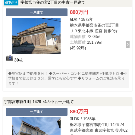
宇都宮市雀の宮2丁目の中古一戸建て
値下がり
880万円
一戸建て
6DK / 1972年
栃木県宇都宮市雀の宮2丁目
ＪＲ東北本線 雀宮 徒歩9分
建物面積
72.03㎡
土地面積
151.79㎡
(45.92坪)
30
枚
◆雀宮駅まで徒歩９分！ ◆スーパー・コンビニ徒歩圏内♪住環境も◎ ◆小
学校まで徒歩約１０分、通学にも安心です ◆リフォームのご相談も承り
ます！
宇都宮市駒生町 1426-74の中古一戸建て
880万円
一戸建て
3LDK / 1985年
栃木県宇都宮市駒生町 1426-74
東武宇都宮線 東武宇都宮 徒歩62