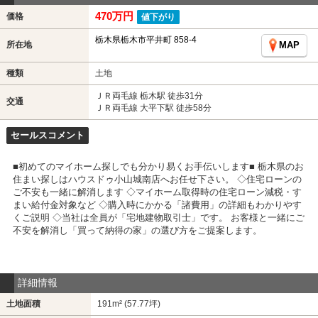
470万円
価格
値下がり
栃木県栃木市平井町 858-4
所在地
MAP
種類
土地
ＪＲ両毛線 栃木駅 徒歩31分
交通
ＪＲ両毛線 大平下駅 徒歩58分
セールスコメント
■初めてのマイホーム探しでも分かり易くお手伝いします■ 栃木県のお
住まい探しはハウスドゥ小山城南店へお任せ下さい。 ◇住宅ローンの
ご不安も一緒に解消します ◇マイホーム取得時の住宅ローン減税・す
まい給付金対象など ◇購入時にかかる「諸費用」の詳細もわかりやす
くご説明 ◇当社は全員が「宅地建物取引士」です。 お客様と一緒にご
不安を解消し「買って納得の家」の選び方をご提案します。
詳細情報
土地面積
191m² (57.77坪)