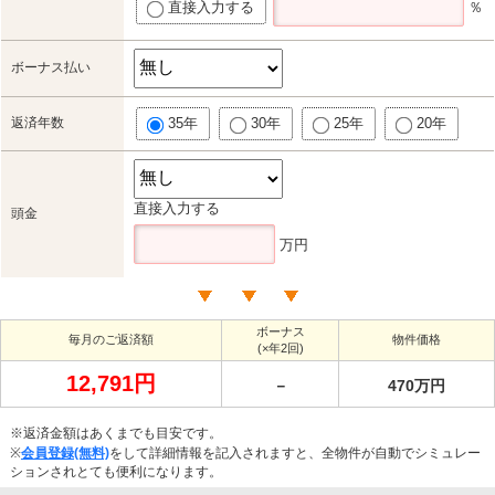
直接入力する
％
ボーナス払い
返済年数
35年
30年
25年
20年
直接入力する
頭金
万円
ボーナス
毎月のご返済額
物件価格
(×年2回)
12,791円
－
470万円
※返済金額はあくまでも目安です。
※
会員登録(無料)
をして詳細情報を記入されますと、全物件が自動でシミュレー
ションされとても便利になります。