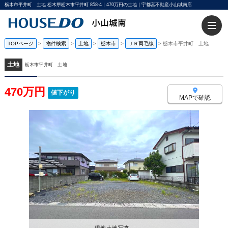
栃木市平井町 土地 栃木県栃木市平井町 858-4｜470万円の土地｜宇都宮不動産小山城南店
TOPページ
>
物件検索
>
土地
>
栃木市
>
ＪＲ両毛線
>
栃木市平井町 土地
土地
栃木市平井町 土地
470万円
値下がり
MAPで確認