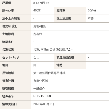
坪単価
8.13万円 /坪
40(%)
60(%)
建ぺい率
容積率
法令上の制限
-
国土法届出
不要
現況/引渡し
更地/相談
土地権利
所有権
-
建築条件
接道状況
接道: 南 5ｍ 公道 道路幅: 7.2ｍ
セットバック
なし
私道負担面積
-
地目
田
地勢
用途地域
第一種低層住居専用地域
都市計画
市街化区域
取引態様
一般媒介
RHS-151608
物件番号
情報更新日
2026年08月11日