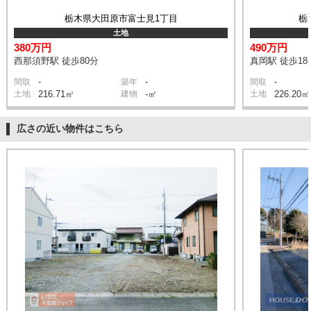
栃木県大田原市富士見1丁目
栃
土地
380万円
490万円
西那須野駅 徒歩80分
真岡駅 徒歩18
-
-
-
間取
築年
間取
土地
216.71㎡
建物
-㎡
土地
226.20㎡
広さの近い物件はこちら