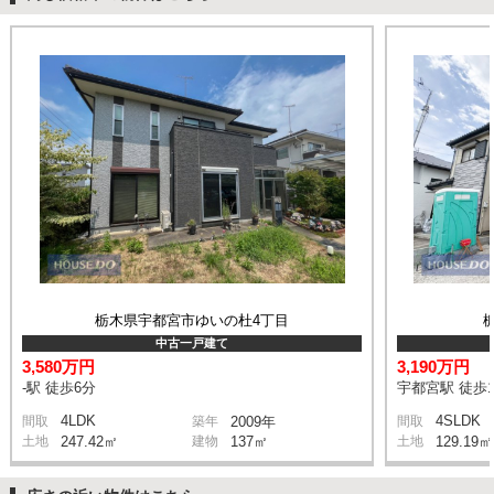
栃木県宇都宮市ゆいの杜4丁目
中古一戸建て
3,580万円
3,190万円
-駅 徒歩6分
宇都宮駅 徒歩1
4LDK
4SLDK
間取
築年
2009年
間取
土地
247.42㎡
建物
137㎡
土地
129.19㎡