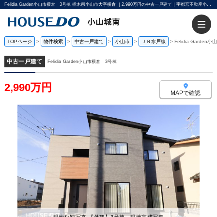
Felidia Garden小山市横倉 3号棟 栃木県小山市大字横倉 ｜2,990万円の中古一戸建て｜宇都宮不動産小山城南店
TOPページ
>
物件検索
>
中古一戸建て
>
小山市
>
ＪＲ水戸線
>
Felidia Garde
中古一戸建て
Felidia Garden小山市横倉 3号棟
2,990万円
MAPで確認