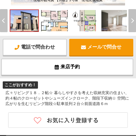
現地外観写真 【外観】3号棟 現地完成写真
電話で問合わせ
メールで問合せ
来店予約
ここがおすすめ！
広々リビング１８．２帖☆ 暮らしやすさを考えた収納充実の住まい、
約４帖のクローゼットやシューズインクローク、階段下収納☆ 空間に
広がりを生むリビング階段☆駐車並列２台☆前面道路６ｍ