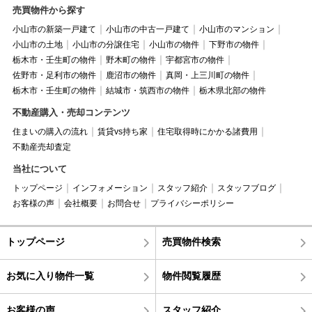
売買物件から探す
小山市の新築一戸建て
小山市の中古一戸建て
小山市のマンション
小山市の土地
小山市の分譲住宅
小山市の物件
下野市の物件
栃木市・壬生町の物件
野木町の物件
宇都宮市の物件
佐野市・足利市の物件
鹿沼市の物件
真岡・上三川町の物件
栃木市・壬生町の物件
結城市・筑西市の物件
栃木県北部の物件
不動産購入・売却コンテンツ
住まいの購入の流れ
賃貸vs持ち家
住宅取得時にかかる諸費用
不動産売却査定
当社について
トップページ
インフォメーション
スタッフ紹介
スタッフブログ
お客様の声
会社概要
お問合せ
プライバシーポリシー
トップページ
売買物件検索
お気に入り物件一覧
物件閲覧履歴
お客様の声
スタッフ紹介