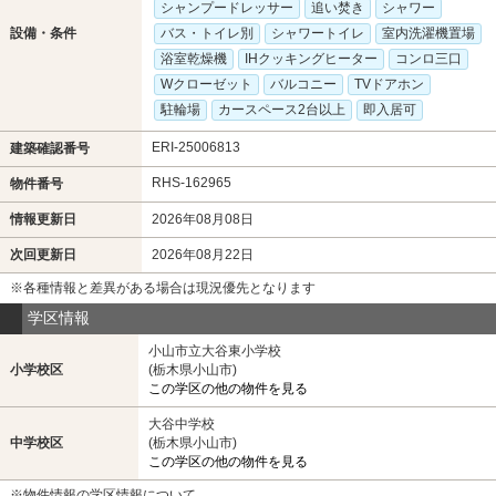
シャンプードレッサー
追い焚き
シャワー
設備・条件
バス・トイレ別
シャワートイレ
室内洗濯機置場
浴室乾燥機
IHクッキングヒーター
コンロ三口
Wクローゼット
バルコニー
TVドアホン
駐輪場
カースペース2台以上
即入居可
ERI-25006813
建築確認番号
RHS-162965
物件番号
情報更新日
2026年08月08日
次回更新日
2026年08月22日
※各種情報と差異がある場合は現況優先となります
学区情報
小山市立大谷東小学校
小学校区
(栃木県小山市)
この学区の他の物件を見る
大谷中学校
中学校区
(栃木県小山市)
この学区の他の物件を見る
※物件情報の学区情報について