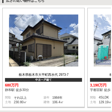
広さの近い物件はこちら
栃木県栃木市大平町西水代 2973-7
中古一戸建て
680万円
3,190万円
静和駅 徒歩30分
宇都宮駅 徒歩1
4SLDK
間取
それ以上
築年
1984年
間取
土地
230.80㎡
建物
106.4㎡
土地
129.19㎡