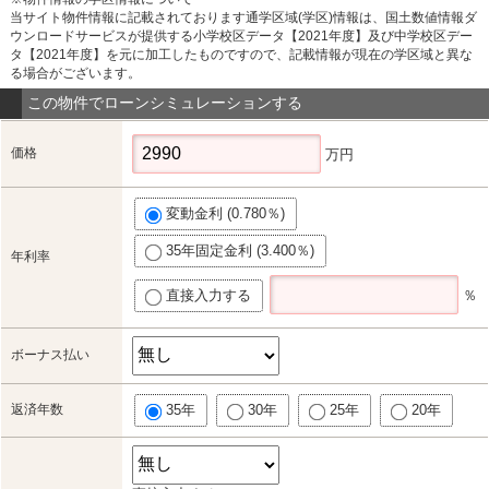
当サイト物件情報に記載されております通学区域(学区)情報は、国土数値情報ダ
ウンロードサービスが提供する小学校区データ【2021年度】及び中学校区デー
タ【2021年度】を元に加工したものですので、記載情報が現在の学区域と異な
る場合がございます。
この物件でローンシミュレーションする
価格
万円
変動金利 (0.780％)
35年固定金利 (3.400％)
年利率
直接入力する
％
ボーナス払い
返済年数
35年
30年
25年
20年