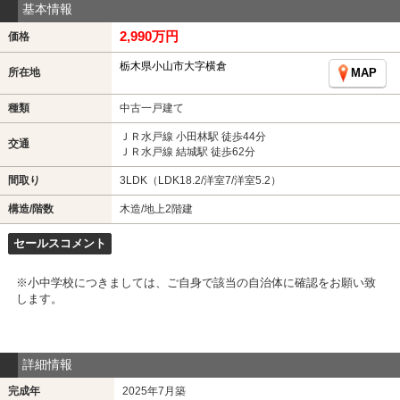
基本情報
2,990万円
価格
栃木県小山市大字横倉
所在地
MAP
種類
中古一戸建て
ＪＲ水戸線 小田林駅 徒歩44分
交通
ＪＲ水戸線 結城駅 徒歩62分
間取り
3LDK（LDK18.2/洋室7/洋室5.2）
構造/階数
木造/地上2階建
セールスコメント
※小中学校につきましては、ご自身で該当の自治体に確認をお願い致
します。
詳細情報
完成年
2025年7月築