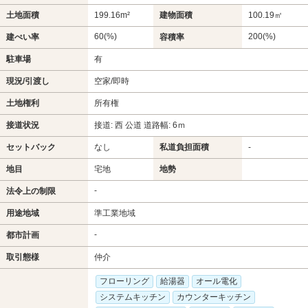
土地面積
199.16m²
建物面積
100.19㎡
60(%)
200(%)
建ぺい率
容積率
駐車場
有
現況/引渡し
空家/即時
土地権利
所有権
接道状況
接道: 西 公道 道路幅: 6ｍ
セットバック
なし
私道負担面積
-
地目
宅地
地勢
-
法令上の制限
用途地域
準工業地域
-
都市計画
取引態様
仲介
フローリング
給湯器
オール電化
システムキッチン
カウンターキッチン