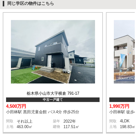
同じ学区の物件はこちら
栃木県小山市大字横倉 791-17
中古一戸建て
4,500万円
1,990万円
小田林駅 黒田児童会館 バス4分 停歩25分
小田林駅 徒歩4
4LDK
間取
それ以上
築年
2022年
間取
土地
463.00㎡
建物
117.51㎡
土地
198.83㎡