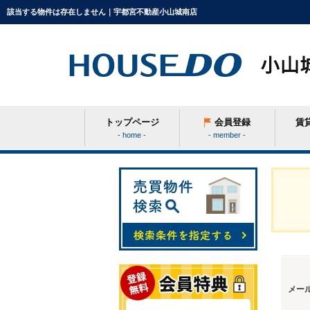
該当する物件は存在しません｜宇都宮不動産小山城南店
トップページ
会員登録
賃
- home -
- member -
条件から探す
学区から探す
町名から探す
メー