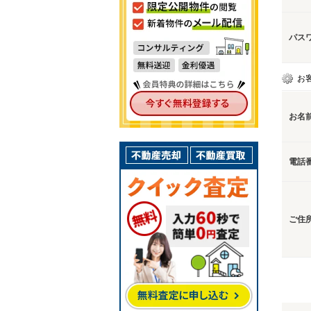
パス
お
お名
電話
ご住