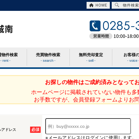
HOME
物件検索
貸物件検索
売買物件検索
無料売却査定
お客様
- rent -
- search -
- sell -
- voice 
お探しの物件はご成約済みとなって
ホームページに掲載されていない物件も多
お手数ですが、会員登録フォームよりお
必須
ルアドレス
※メールアドレスはログインに使用します。