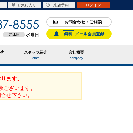
お気に入り
来店予約
ログイン
お問合わせ・ご相談
無料
メール会員登録
の声
スタッフ紹介
会社概要
-
- staff -
- company -
おります。
数ございます。
問合せ下さい。