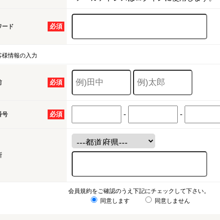
必須
ワード
客様情報の入力
必須
前
-
-
必須
番号
所
会員規約をご確認のうえ下記にチェックして下さい。
同意します
同意しません