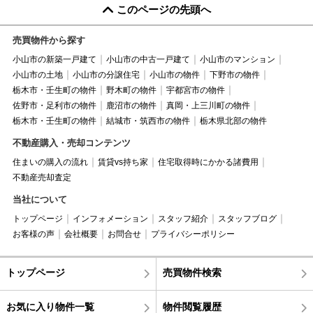
このページの先頭へ
売買物件から探す
小山市の新築一戸建て
小山市の中古一戸建て
小山市のマンション
小山市の土地
小山市の分譲住宅
小山市の物件
下野市の物件
栃木市・壬生町の物件
野木町の物件
宇都宮市の物件
佐野市・足利市の物件
鹿沼市の物件
真岡・上三川町の物件
栃木市・壬生町の物件
結城市・筑西市の物件
栃木県北部の物件
不動産購入・売却コンテンツ
住まいの購入の流れ
賃貸vs持ち家
住宅取得時にかかる諸費用
不動産売却査定
当社について
トップページ
インフォメーション
スタッフ紹介
スタッフブログ
お客様の声
会社概要
お問合せ
プライバシーポリシー
トップページ
売買物件検索
お気に入り物件一覧
物件閲覧履歴