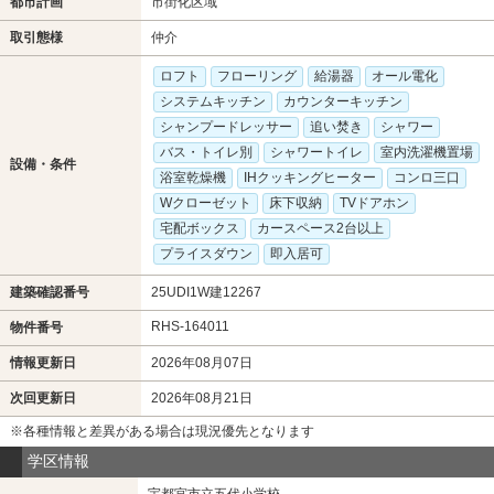
都市計画
市街化区域
取引態様
仲介
ロフト
フローリング
給湯器
オール電化
システムキッチン
カウンターキッチン
シャンプードレッサー
追い焚き
シャワー
バス・トイレ別
シャワートイレ
室内洗濯機置場
設備・条件
浴室乾燥機
IHクッキングヒーター
コンロ三口
Wクローゼット
床下収納
TVドアホン
宅配ボックス
カースペース2台以上
プライスダウン
即入居可
建築確認番号
25UDI1W建12267
RHS-164011
物件番号
情報更新日
2026年08月07日
次回更新日
2026年08月21日
※各種情報と差異がある場合は現況優先となります
学区情報
宇都宮市立五代小学校