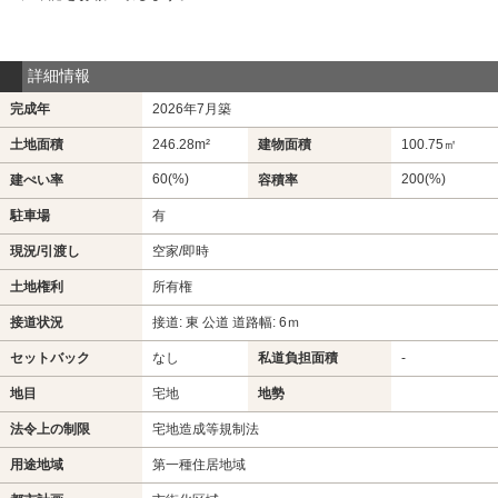
詳細情報
完成年
2026年7月築
土地面積
246.28m²
建物面積
100.75㎡
60(%)
200(%)
建ぺい率
容積率
駐車場
有
現況/引渡し
空家/即時
土地権利
所有権
接道状況
接道: 東 公道 道路幅: 6ｍ
セットバック
なし
私道負担面積
-
地目
宅地
地勢
法令上の制限
宅地造成等規制法
用途地域
第一種住居地域