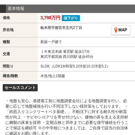
基本情報
3,798万円
価格
値下がり
栃木県宇都宮市五代2丁目
所在地
MAP
種類
新築一戸建て
ＪＲ東北本線 雀宮駅 徒歩17分
交通
東武宇都宮線 西川田駅 徒歩45分
間取り
3LDK（LDK18/和室5.2/洋室10.2/洋室5.2）
構造/階数
木造/地上1階建
セールスコメント
・地盤も安心。基礎着工前に地盤調査会社による地盤調査を行い、必
要に応じて地盤補強を行い不同沈下しない様対策をしております。 ・
「鉄筋入りコンクリートベタ基礎」、不動沈下に対する耐久性や耐震
性が向上 ・サビやシロアリを寄せ付けない。建物の床を支える支持材
に鋼製の床束を採用 ・定期点検と35年までに必要な保守修繕を行うこ
とで保証を継続可 ※小中学校につきましては、ご自身で該当の自治体
に確認をお願い致します。