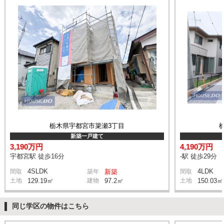
栃木県宇都宮市簗瀬3丁目
新築一戸建て
3,190万円
4,190万円
宇都宮駅 徒歩16分
-駅 徒歩29分
4SLDK
4LDK
間取
築年
新築
間取
土地
129.19㎡
建物
97.2㎡
土地
150.03㎡
同じ学区の物件はこちら