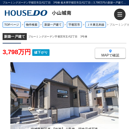
ブルーミングガーデン宇都宮市五代2丁目 3号棟 栃木県宇都宮市五代2丁目｜3,798万円の新築一戸建て｜宇都宮不動産小山城南店
TOPページ
>
物件検索
>
新築一戸建て
>
宇都宮市
>
ＪＲ東北本線
>
ブルーミングガ
新築一戸建て
ブルーミングガーデン宇都宮市五代2丁目 3号棟
3,798万円
値下がり
MAPで確認