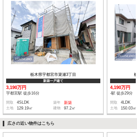
栃木県宇都宮市簗瀬3丁目
新築一戸建て
3,190万円
4,190万円
宇都宮駅 徒歩16分
-駅 徒歩29分
4SLDK
4LDK
間取
築年
新築
間取
土地
129.19㎡
建物
97.2㎡
土地
150.03㎡
広さの近い物件はこちら