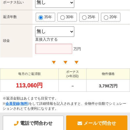
ボーナス払い
返済年数
35年
30年
25年
20年
直接入力する
頭金
万円
ボーナス
毎月のご返済額
物件価格
(×年2回)
113,060円
－
3,798万円
※返済金額はあくまでも目安です。
※
会員登録(無料)
をして詳細情報を記入されますと、全物件が自動でシミュレー
ションされとても便利になります。
電話で問合わせ
メールで問合せ