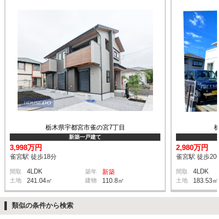
栃木県宇都宮市雀の宮7丁目
新築一戸建て
3,998万円
2,980万円
雀宮駅 徒歩18分
雀宮駅 徒歩20
4LDK
4LDK
間取
築年
新築
間取
土地
241.04㎡
建物
110.8㎡
土地
183.53㎡
類似の条件から検索