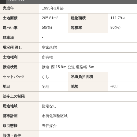
完成年
1995年3月築
土地面積
205.81m²
建物面積
111.79㎡
50(%)
80(%)
建ぺい率
容積率
-
駐車場
現況/引渡し
空家/相談
土地権利
所有権
接道状況
接道: 西 15.8ｍ 公道 道路幅: 6ｍ
セットバック
なし
私道負担面積
-
地目
宅地
地勢
平坦
-
法令上の制限
用途地域
指定なし
都市計画
市街化調整区域
取引態様
専任媒介
設備・条件