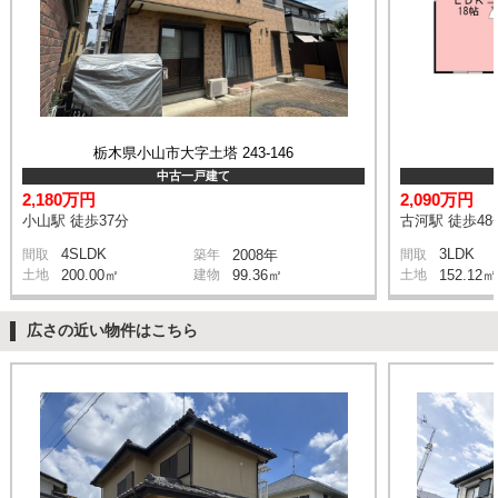
栃木県小山市大字土塔 243-146
中古一戸建て
2,180万円
2,090万円
小山駅 徒歩37分
古河駅 徒歩48
4SLDK
3LDK
間取
築年
2008年
間取
土地
200.00㎡
建物
99.36㎡
土地
152.12㎡
広さの近い物件はこちら