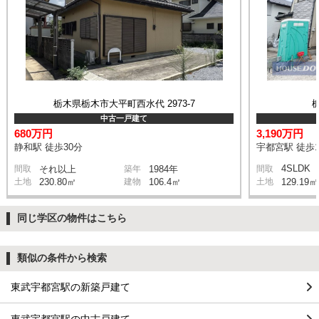
栃木県栃木市大平町西水代 2973-7
中古一戸建て
680万円
3,190万円
静和駅 徒歩30分
宇都宮駅 徒歩1
4SLDK
間取
それ以上
築年
1984年
間取
土地
230.80㎡
建物
106.4㎡
土地
129.19㎡
同じ学区の物件はこちら
類似の条件から検索
東武宇都宮駅の新築戸建て
東武宇都宮駅の中古戸建て