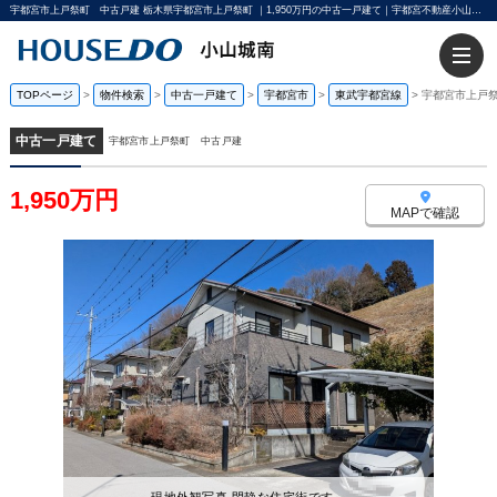
宇都宮市上戸祭町 中古戸建 栃木県宇都宮市上戸祭町 ｜1,950万円の中古一戸建て｜宇都宮不動産小山城南店
TOPページ
>
物件検索
>
中古一戸建て
>
宇都宮市
>
東武宇都宮線
>
宇都宮市上戸
中古一戸建て
宇都宮市上戸祭町 中古戸建
1,950万円
MAPで確認