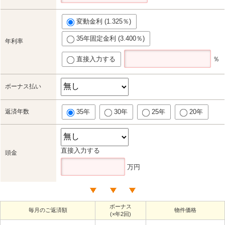
変動金利 (1.325％)
35年固定金利 (3.400％)
年利率
直接入力する
％
ボーナス払い
返済年数
35年
30年
25年
20年
直接入力する
頭金
万円
ボーナス
毎月のご返済額
物件価格
(×年2回)