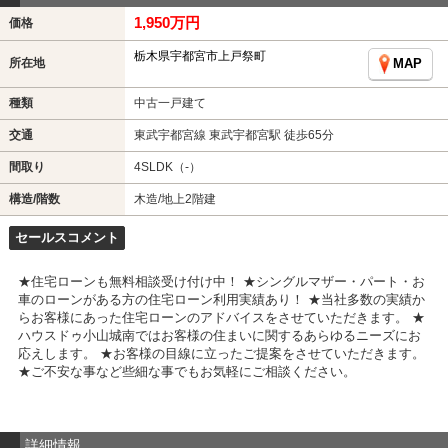
1,950万円
価格
栃木県宇都宮市上戸祭町
所在地
MAP
種類
中古一戸建て
交通
東武宇都宮線 東武宇都宮駅 徒歩65分
間取り
4SLDK（-）
構造/階数
木造/地上2階建
セールスコメント
★住宅ローンも無料相談受け付け中！ ★シングルマザー・パート・お
車のローンがある方の住宅ローン利用実績あり！ ★当社多数の実績か
らお客様にあった住宅ローンのアドバイスをさせていただきます。 ★
ハウスドゥ小山城南ではお客様の住まいに関するあらゆるニーズにお
応えします。 ★お客様の目線に立ったご提案をさせていただきます。
★ご不安な事など些細な事でもお気軽にご相談ください。
詳細情報