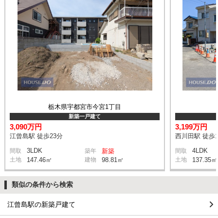
栃木県宇都宮市今宮1丁目
新築一戸建て
3,090万円
3,199万円
江曾島駅 徒歩23分
西川田駅 徒歩1
3LDK
4LDK
間取
築年
新築
間取
土地
147.46㎡
建物
98.81㎡
土地
137.35㎡
類似の条件から検索
江曾島駅の新築戸建て