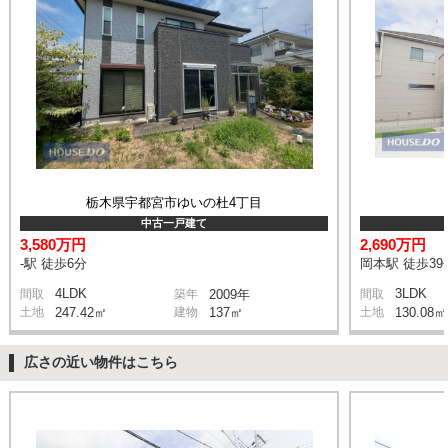
栃木県宇都宮市ゆいの杜4丁目
中古一戸建て
3,580万円
2,690万円
-駅 徒歩6分
岡本駅 徒歩39
4LDK
3LDK
間取
築年
2009年
間取
土地
247.42㎡
建物
137㎡
土地
130.08㎡
広さの近い物件はこちら