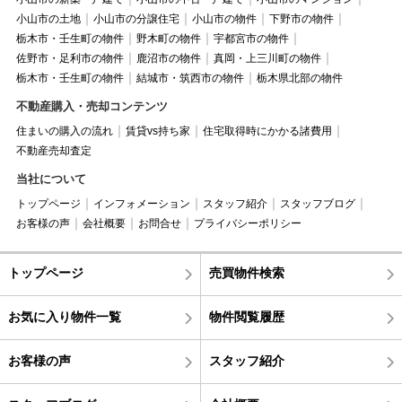
小山市の土地
小山市の分譲住宅
小山市の物件
下野市の物件
栃木市・壬生町の物件
野木町の物件
宇都宮市の物件
佐野市・足利市の物件
鹿沼市の物件
真岡・上三川町の物件
栃木市・壬生町の物件
結城市・筑西市の物件
栃木県北部の物件
不動産購入・売却コンテンツ
住まいの購入の流れ
賃貸vs持ち家
住宅取得時にかかる諸費用
不動産売却査定
当社について
トップページ
インフォメーション
スタッフ紹介
スタッフブログ
お客様の声
会社概要
お問合せ
プライバシーポリシー
トップページ
売買物件検索
お気に入り物件一覧
物件閲覧履歴
お客様の声
スタッフ紹介