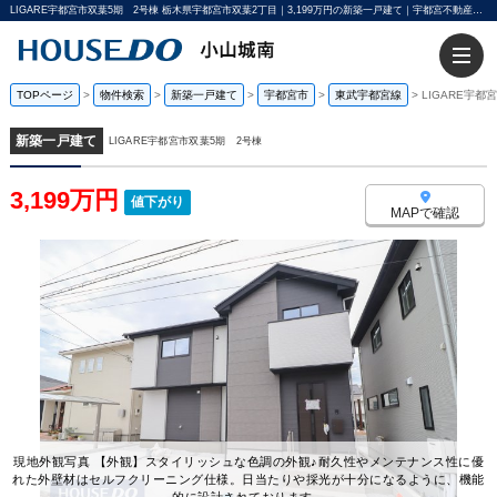
LIGARE宇都宮市双葉5期 2号棟 栃木県宇都宮市双葉2丁目｜3,199万円の新築一戸建て｜宇都宮不動産小山城南店
TOPページ
>
物件検索
>
新築一戸建て
>
宇都宮市
>
東武宇都宮線
>
LIGARE宇都
新築一戸建て
LIGARE宇都宮市双葉5期 2号棟
3,199万円
値下がり
MAPで確認
現地外観写真 【外観】スタイリッシュな色調の外観♪耐久性やメンテナンス性に優
れた外壁材はセルフクリーニング仕様。日当たりや採光が十分になるように、機能