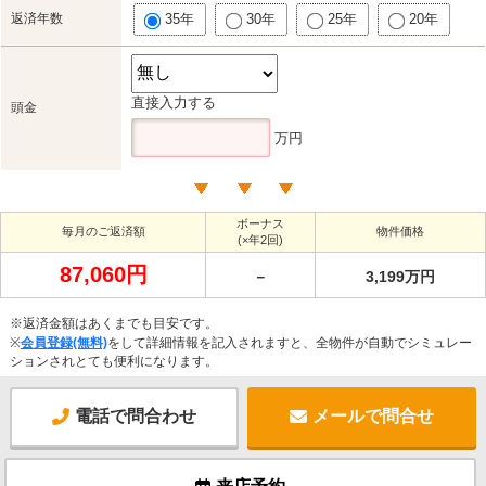
返済年数
35年
30年
25年
20年
直接入力する
頭金
万円
ボーナス
毎月のご返済額
物件価格
(×年2回)
87,060円
－
3,199万円
※返済金額はあくまでも目安です。
※
会員登録(無料)
をして詳細情報を記入されますと、全物件が自動でシミュレー
ションされとても便利になります。
電話で問合わせ
メールで問合せ