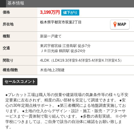
基本情報
3,199万円
価格
値下がり
栃木県宇都宮市双葉2丁目
所在地
MAP
種類
新築一戸建て
東武宇都宮線 江曾島駅 徒歩7分
交通
ＪＲ日光線 鶴田駅 徒歩24分
間取り
4LDK（LDK19.3/洋室9.4/洋室5.4/洋室4.7/洋室4.5）
構造/階数
木造/地上2階建
セールスコメント
●プレカット工場は職人等の技量や建築現場の気象条件等の様々な不安
定要素に左右されず、精度の高い部材を安定して調達できます。 ●安
心の30年定期点検サポート。 ●第三者機関による地盤調査実施してお
ります。 ●土地の仕入からデザイン・設計・施工・販売・アフターサ
ービスまで一貫体制で取り組んでいます。 ●多数の表彰実績。 ※小中
学校につきましては、ご自身で該当の自治体に確認をお願い致しま
す。