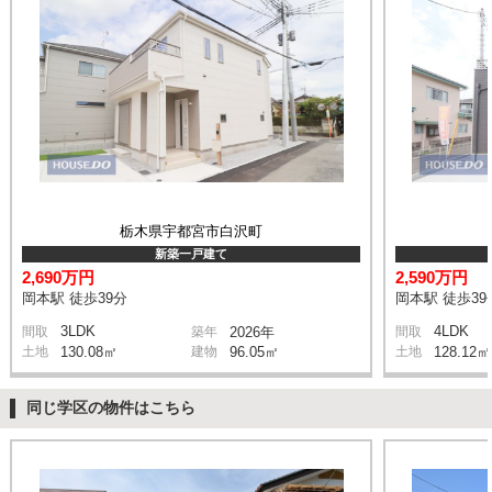
栃木県宇都宮市白沢町
新築一戸建て
2,690万円
2,590万円
岡本駅 徒歩39分
岡本駅 徒歩39
3LDK
4LDK
間取
築年
2026年
間取
土地
130.08㎡
建物
96.05㎡
土地
128.12㎡
同じ学区の物件はこちら