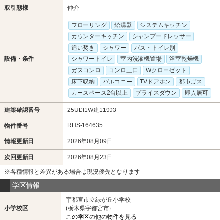
取引態様
仲介
フローリング
給湯器
システムキッチン
カウンターキッチン
シャンプードレッサー
追い焚き
シャワー
バス・トイレ別
設備・条件
シャワートイレ
室内洗濯機置場
浴室乾燥機
ガスコンロ
コンロ三口
Wクローゼット
床下収納
バルコニー
TVドアホン
都市ガス
カースペース2台以上
プライスダウン
即入居可
建築確認番号
25UDI1W建11993
RHS-164635
物件番号
情報更新日
2026年08月09日
次回更新日
2026年08月23日
※各種情報と差異がある場合は現況優先となります
学区情報
宇都宮市立緑が丘小学校
小学校区
(栃木県宇都宮市)
この学区の他の物件を見る