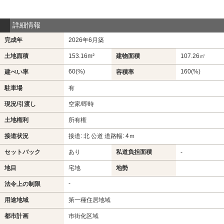
詳細情報
完成年
2026年6月築
土地面積
153.16m²
建物面積
107.26㎡
60(%)
160(%)
建ぺい率
容積率
駐車場
有
現況/引渡し
空家/即時
土地権利
所有権
接道状況
接道: 北 公道 道路幅: 4ｍ
セットバック
あり
私道負担面積
-
地目
宅地
地勢
-
法令上の制限
用途地域
第一種住居地域
都市計画
市街化区域