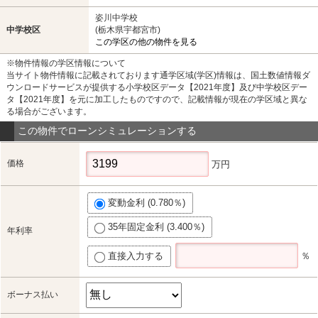
姿川中学校
中学校区
(栃木県宇都宮市)
この学区の他の物件を見る
※物件情報の学区情報について
当サイト物件情報に記載されております通学区域(学区)情報は、国土数値情報ダ
ウンロードサービスが提供する小学校区データ【2021年度】及び中学校区デー
タ【2021年度】を元に加工したものですので、記載情報が現在の学区域と異な
る場合がございます。
この物件でローンシミュレーションする
価格
万円
変動金利 (0.780％)
35年固定金利 (3.400％)
年利率
直接入力する
％
ボーナス払い