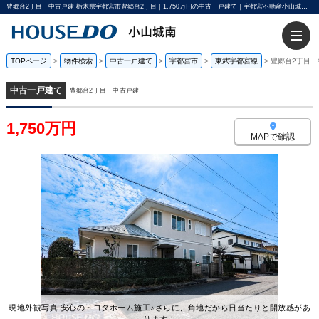
豊郷台2丁目 中古戸建 栃木県宇都宮市豊郷台2丁目｜1,750万円の中古一戸建て｜宇都宮不動産小山城南店
TOPページ
>
物件検索
>
中古一戸建て
>
宇都宮市
>
東武宇都宮線
>
豊郷台2丁目 
中古一戸建て
豊郷台2丁目 中古戸建
1,750万円
MAPで確認
現地外観写真 安心のトヨタホーム施工♪さらに、角地だから日当たりと開放感があ