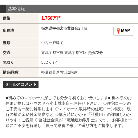
基本情報
1,750万円
価格
栃木県宇都宮市豊郷台2丁目
所在地
MAP
種類
中古一戸建て
交通
東武宇都宮線 東武宇都宮駅 徒歩72分
間取り
5LDK（-）
構造/階数
軽量鉄骨造/地上2階建
セールスコメント
■初めてのマイホーム探しでも分かり易くお手伝いします■ 栃木県のお
住まい探しはハウスドゥ小山城南店へお任せ下さい。 ◇住宅ローンの
ご不安も一緒に解消します ◇マイホーム取得時の住宅ローン減税・現
行の補助金給付金制度など ◇購入時にかかる「諸費用」の詳細もわか
りやすくご説明 ◇当社は全員が「宅地建物取引士」です。 お客様と一
緒にご不安を解消し「買って納得の家」の選び方をご提案します。