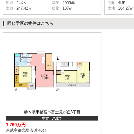
4LDK
4DK
間取
築年
2009年
間取
土地
247.42㎡
建物
137㎡
土地
264.27㎡
同じ学区の物件はこちら
栃木県宇都宮市富士見が丘3丁目
中古一戸建て
1,790万円
東武宇都宮駅 徒歩48分