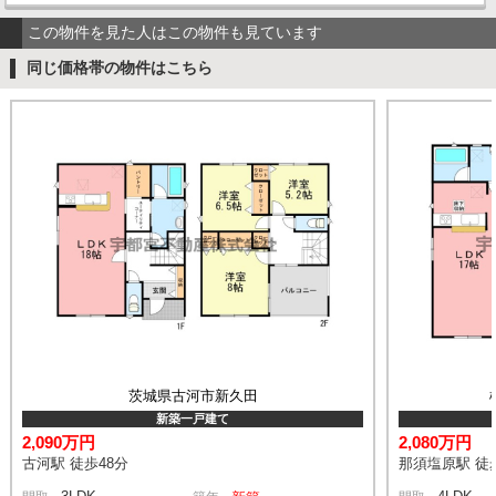
この物件を見た人はこの物件も見ています
同じ価格帯の物件はこちら
茨城県古河市新久田
新築一戸建て
2,090万円
2,080万円
古河駅 徒歩48分
那須塩原駅 徒