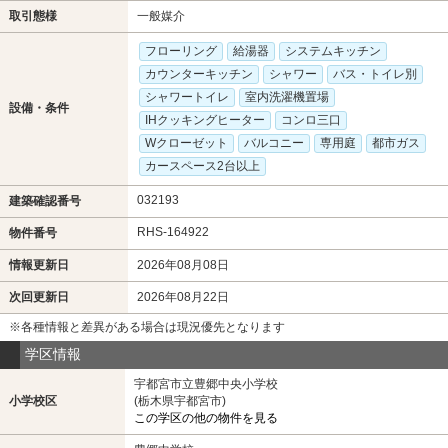
取引態様
一般媒介
フローリング
給湯器
システムキッチン
カウンターキッチン
シャワー
バス・トイレ別
シャワートイレ
室内洗濯機置場
設備・条件
IHクッキングヒーター
コンロ三口
Wクローゼット
バルコニー
専用庭
都市ガス
カースペース2台以上
032193
建築確認番号
RHS-164922
物件番号
情報更新日
2026年08月08日
次回更新日
2026年08月22日
※各種情報と差異がある場合は現況優先となります
学区情報
宇都宮市立豊郷中央小学校
小学校区
(栃木県宇都宮市)
この学区の他の物件を見る