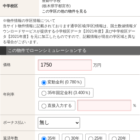
豊郷中学校
中学校区
(栃木県宇都宮市)
この学区の他の物件を見る
※物件情報の学区情報について
当サイト物件情報に記載されております通学区域(学区)情報は、国土数値情報ダ
ウンロードサービスが提供する小学校区データ【2021年度】及び中学校区デー
タ【2021年度】を元に加工したものですので、記載情報が現在の学区域と異な
る場合がございます。
この物件でローンシミュレーションする
価格
万円
変動金利 (0.780％)
35年固定金利 (3.400％)
年利率
直接入力する
％
ボーナス払い
返済年数
35年
30年
25年
20年