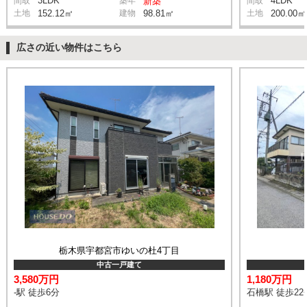
3LDK
4LDK
間取
築年
新築
間取
土地
152.12㎡
建物
98.81㎡
土地
200.00㎡
広さの近い物件はこちら
栃木県宇都宮市ゆいの杜4丁目
中古一戸建て
3,580万円
1,180万円
-駅 徒歩6分
石橋駅 徒歩22