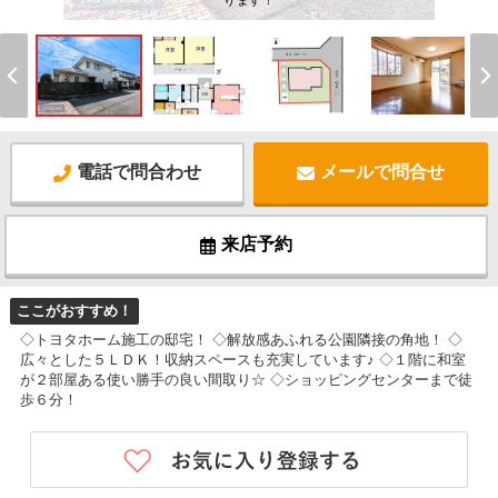
ります！
電話で問合わせ
メールで問合せ
来店予約
ここがおすすめ！
◇トヨタホーム施工の邸宅！ ◇解放感あふれる公園隣接の角地！ ◇
広々とした５ＬＤＫ！収納スペースも充実しています♪ ◇１階に和室
が２部屋ある使い勝手の良い間取り☆ ◇ショッピングセンターまで徒
歩６分！