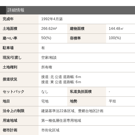
詳細情報
完成年
1992年4月築
土地面積
266.62m²
建物面積
144.48㎡
50(%)
100(%)
建ぺい率
容積率
駐車場
有
現況/引渡し
空家/相談
土地権利
所有権
接道: 北 公道 道路幅: 6ｍ
接道状況
接道: 東 公道 道路幅: 6ｍ
セットバック
なし
私道負担面積
-
地目
宅地
地勢
平坦
法令上の制限
建築基準法22条区域、豊郷台地区計画
用途地域
第一種低層住居専用地域
都市計画
市街化区域