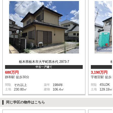
栃木県栃木市大平町西水代 2973-7
中古一戸建て
680万円
3,190万円
静和駅 徒歩30分
宇都宮駅 徒歩1
4SLDK
間取
それ以上
築年
1984年
間取
土地
230.80㎡
建物
106.4㎡
土地
129.19㎡
同じ学区の物件はこちら