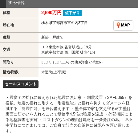
基本情報
2,690万円
価格
値下がり
栃木県宇都宮市宮の内3丁目
所在地
MAP
種類
新築一戸建て
ＪＲ東北本線 雀宮駅 徒歩19分
交通
東武宇都宮線 西川田駅 徒歩41分
間取り
3LDK（LDK11/その他3/洋室7/洋室6）
構造/階数
木造/地上2階建
セールスコメント
・震度７の揺れに鍛えられた地震に強い家 ・制震装置（SAFE365）を
搭載。地震の揺れに耐える「耐震性能」と揺れを抑えてダメージを軽
減する「制震性能」を兼ね備えます ・壁全体で家を支え守る耐力壁は
裏面に筋かいを入れることで壁倍率4.5倍の強度を達成 ・外部機関によ
る地盤調査を実施 ・コストダウンの理由は建材を一斉発注の為。 ※小
中学校につきましては、ご自身で該当の自治体に確認をお願い致しま
す。