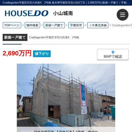
Cradlegarden宇都宮市宮の内第4 2号棟 栃木県宇都宮市宮の内3丁目｜2,690万円の新築一戸建て｜宇都宮不動産小山城南店
TOPページ
>
物件検索
>
新築一戸建て
>
宇都宮市
>
ＪＲ東北本線
>
Cradlegar
新築一戸建て
Cradlegarden宇都宮市宮の内第4 2号棟
2,690万円
値下がり
MAPで確認