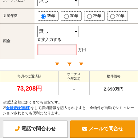
ボーナス払い
返済年数
35年
30年
25年
20年
直接入力する
頭金
万円
ボーナス
毎月のご返済額
物件価格
(×年2回)
73,208円
－
2,690万円
※返済金額はあくまでも目安です。
※
会員登録(無料)
をして詳細情報を記入されますと、全物件が自動でシミュレー
ションされとても便利になります。
電話で問合わせ
メールで問合せ