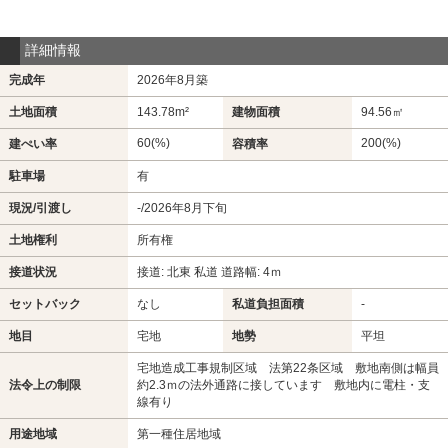
詳細情報
完成年
2026年8月築
土地面積
143.78m²
建物面積
94.56㎡
60(%)
200(%)
建ぺい率
容積率
駐車場
有
現況/引渡し
-/2026年8月下旬
土地権利
所有権
接道状況
接道: 北東 私道 道路幅: 4ｍ
セットバック
なし
私道負担面積
-
地目
宅地
地勢
平坦
宅地造成工事規制区域 法第22条区域 敷地南側は幅員
法令上の制限
約2.3ｍの法外通路に接しています 敷地内に電柱・支
線有り
用途地域
第一種住居地域