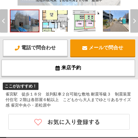
現地外観写真 【現地写真】2号棟 建築中
電話で問合わせ
メールで問合せ
来店予約
ここがおすすめ！
雀宮駅 徒歩１８分 並列駐車２台可能な敷地 耐震等級３ 制震装置
付住宅 ２階は各部屋６帖以上 こどもから大人までゆとりあるサイズ
感 雀宮中央小・若松原中