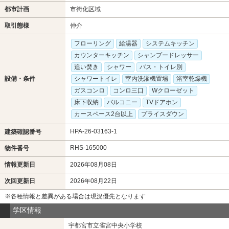
都市計画
市街化区域
取引態様
仲介
フローリング
給湯器
システムキッチン
カウンターキッチン
シャンプードレッサー
追い焚き
シャワー
バス・トイレ別
設備・条件
シャワートイレ
室内洗濯機置場
浴室乾燥機
ガスコンロ
コンロ三口
Wクローゼット
床下収納
バルコニー
TVドアホン
カースペース2台以上
プライスダウン
HPA-26-03163-1
建築確認番号
RHS-165000
物件番号
情報更新日
2026年08月08日
次回更新日
2026年08月22日
※各種情報と差異がある場合は現況優先となります
学区情報
宇都宮市立雀宮中央小学校