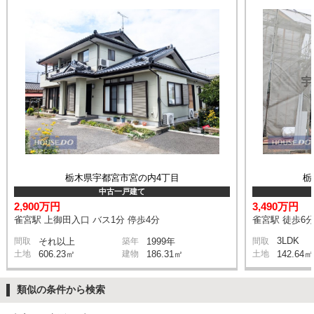
栃木県宇都宮市宮の内4丁目
栃
中古一戸建て
2,900万円
3,490万円
雀宮駅 上御田入口 バス1分 停歩4分
雀宮駅 徒歩6
3LDK
間取
それ以上
築年
1999年
間取
土地
606.23㎡
建物
186.31㎡
土地
142.64㎡
類似の条件から検索