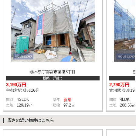
栃木県宇都宮市簗瀬3丁目
新築一戸建て
3,190万円
2,790万円
宇都宮駅 徒歩16分
古河駅 徒歩19
4SLDK
4LDK
間取
築年
新築
間取
土地
129.19㎡
建物
97.2㎡
土地
208.56㎡
広さの近い物件はこちら