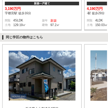
新築一戸建て
3,190万円
4,190万円
宇都宮駅 徒歩16分
-駅 徒歩29分
4SLDK
4LDK
間取
築年
新築
間取
土地
129.19㎡
建物
97.2㎡
土地
150.03㎡
同じ学区の物件はこちら