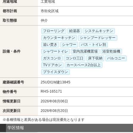
用途地域
工業地域
都市計画
市街化区域
取引態様
仲介
フローリング
給湯器
システムキッチン
カウンターキッチン
シャンプードレッサー
追い焚き
シャワー
バス・トイレ別
設備・条件
シャワートイレ
室内洗濯機置場
浴室乾燥機
ガスコンロ
コンロ三口
床下収納
バルコニー
TVドアホン
カースペース2台以上
プライスダウン
建築確認番号
25UDI1W建13845
RHS-165171
物件番号
情報更新日
2026年08月06日
次回更新日
2026年08月20日
※各種情報と差異がある場合は現況優先となります
学区情報