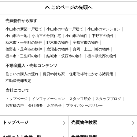
このページの先頭へ
売買物件から探す
小山市の新築一戸建て
小山市の中古一戸建て
小山市のマンション
小山市の土地
小山市の分譲住宅
小山市の物件
下野市の物件
栃木市・壬生町の物件
野木町の物件
宇都宮市の物件
佐野市・足利市の物件
鹿沼市の物件
真岡・上三川町の物件
栃木市・壬生町の物件
結城市・筑西市の物件
栃木県北部の物件
不動産購入・売却コンテンツ
住まいの購入の流れ
賃貸vs持ち家
住宅取得時にかかる諸費用
不動産売却査定
当社について
トップページ
インフォメーション
スタッフ紹介
スタッフブログ
お客様の声
会社概要
お問合せ
プライバシーポリシー
トップページ
売買物件検索