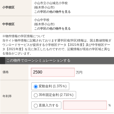
小山市立小山城北小学校
小学校区
(栃木県小山市)
この学区の他の物件を見る
小山中学校
中学校区
(栃木県小山市)
この学区の他の物件を見る
※物件情報の学区情報について
当サイト物件情報に記載されております通学区域(学区)情報は、国土数値情報ダ
ウンロードサービスが提供する小学校区データ【2021年度】及び中学校区デー
タ【2021年度】を元に加工したものですので、記載情報が現在の学区域と異な
る場合がございます。
この物件でローンシミュレーションする
価格
万円
変動金利 (1.375％)
35年固定金利 (2.710％)
年利率
直接入力する
％