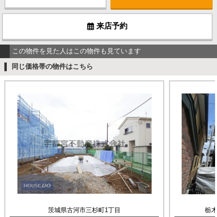
来店予約
この物件を見た人はこの物件も見ています
同じ価格帯の物件はこちら
茨城県古河市三杉町1丁目
栃木