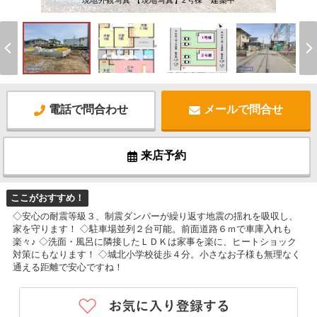
現地外観写真 【現地写真】2号棟 建築中
電話で問合わせ
メールで問合せ
来店予約
ここがおすすめ！
◇安心の耐震等級３、制震ダンパーが繰り返す地震の揺れを吸収し、
家を守ります！ ◇駐車場並列２台可能。前面道路６ｍで車庫入れも
楽々♪ ◇洗面・風呂に隣接したＬＤＫは家事を楽に、ヒートショック
対策にもなります！ ◇城北小学校徒歩４分。小さなお子様も無理なく
通える距離で安心ですね！