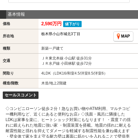
基本情報
2,590万円
価格
値下がり
栃木県小山市城北3丁目
所在地
MAP
種類
新築一戸建て
ＪＲ東北本線 小山駅 徒歩31分
交通
ＪＲ水戸線 小田林駅 徒歩72分
間取り
4LDK（LDK16/和室4.5/洋室8.5/洋室6）
構造/階数
木造/地上2階建
セールスコメント
◇コンビニローソン徒歩２分！急なお買い物やATM利用、マルチコピ
ー機利用など、近くにあると便利なお店♪ ◇洗面・風呂に隣接した
LDKは家事を楽に、ヒートショック対策にもなります！ ・震度７の揺
れに鍛えられた地震に強い家 ・制震装置を搭載。地震の揺れに耐える
耐震性能と揺れを抑えてダメージを軽減する制震性能を兼ね備えます
・壁全体で家を支え守る耐力壁は裏面に筋かいを入れることで壁倍率