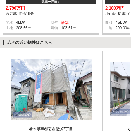
新築一戸建て
2,790万円
2,180万円
古河駅 徒歩19分
小山駅 徒歩37
4LDK
4SLDK
間取
築年
新築
間取
土地
208.56㎡
建物
103.51㎡
土地
200.00㎡
広さの近い物件はこちら
栃木県宇都宮市簗瀬3丁目