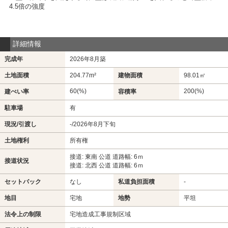
4.5倍の強度
詳細情報
完成年
2026年8月築
土地面積
204.77m²
建物面積
98.01㎡
60(%)
200(%)
建ぺい率
容積率
駐車場
有
現況/引渡し
-/2026年8月下旬
土地権利
所有権
接道: 東南 公道 道路幅: 6ｍ
接道状況
接道: 北西 公道 道路幅: 6ｍ
セットバック
なし
私道負担面積
-
地目
宅地
地勢
平坦
法令上の制限
宅地造成工事規制区域