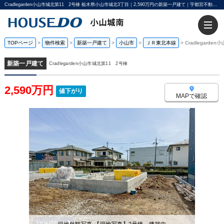
Cradlegarden小山市城北第11 2号棟 栃木県小山市城北3丁目｜2,590万円の新築一戸建て｜宇都宮不動産小山城南店
TOPページ
>
物件検索
>
新築一戸建て
>
小山市
>
ＪＲ東北本線
>
Cradlegard
新築一戸建て
Cradlegarden小山市城北第11 2号棟
2,590万円
値下がり
MAPで確認