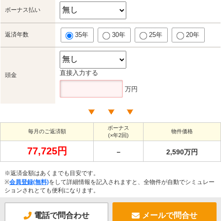
ボーナス払い
返済年数
35年
30年
25年
20年
直接入力する
頭金
万円
ボーナス
毎月のご返済額
物件価格
(×年2回)
77,725円
－
2,590万円
※返済金額はあくまでも目安です。
※
会員登録(無料)
をして詳細情報を記入されますと、全物件が自動でシミュレー
ションされとても便利になります。
電話で問合わせ
メールで問合せ