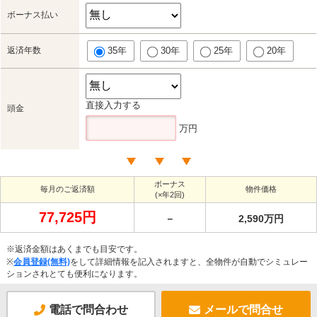
ボーナス払い
返済年数
35年
30年
25年
20年
直接入力する
頭金
万円
ボーナス
毎月のご返済額
物件価格
(×年2回)
77,725円
－
2,590万円
※返済金額はあくまでも目安です。
※
会員登録(無料)
をして詳細情報を記入されますと、全物件が自動でシミュレー
ションされとても便利になります。
電話で問合わせ
メールで問合せ