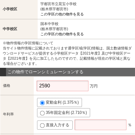
宇都宮市立晃宝小学校
小学校区
(栃木県宇都宮市)
この学区の他の物件を見る
国本中学校
中学校区
(栃木県宇都宮市)
この学区の他の物件を見る
※物件情報の学区情報について
当サイト物件情報に記載されております通学区域(学区)情報は、国土数値情報ダ
ウンロードサービスが提供する小学校区データ【2021年度】及び中学校区デー
タ【2021年度】を元に加工したものですので、記載情報が現在の学区域と異な
る場合がございます。
この物件でローンシミュレーションする
価格
万円
変動金利 (1.375％)
35年固定金利 (2.710％)
年利率
直接入力する
％