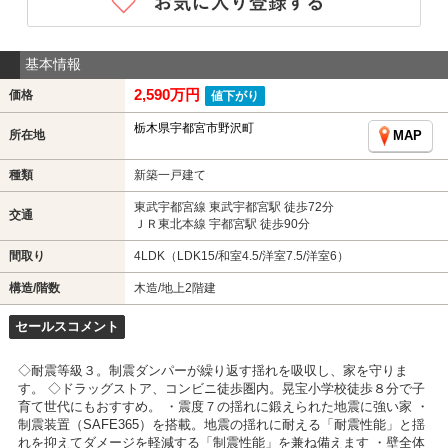
基本情報
2,590万円
価格
値下がり
栃木県宇都宮市野沢町
所在地
MAP
種類
新築一戸建て
東武宇都宮線 東武宇都宮駅 徒歩72分
交通
ＪＲ東北本線 宇都宮駅 徒歩90分
間取り
4LDK（LDK15/和室4.5/洋室7.5/洋室6）
構造/階数
木造/地上2階建
セールスコメント
◇耐震等級３。制震ダンパーが繰り返す揺れを吸収し、家を守りま
す。 ◇ドラッグストア、コンビニ徒歩圏内。晃宝小学校徒歩８分で子
育て世代にもおすすめ。 ・震度７の揺れに鍛えられた地震に強い家 ・
制震装置（SAFE365）を搭載。地震の揺れに耐える「耐震性能」と揺
れを抑えてダメージを軽減する「制震性能」を兼ね備えます ・壁全体