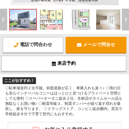
現地外観写真 【外観】２号棟 現地完成写真
電話で問合わせ
メールで問合せ
来店予約
ここがおすすめ！
◇駐車場並列２台可能。前面道路が広く、車庫入れも楽々♪ ◇雨の日
も安心インナーバルコニーはほっとひと息つけるプライベート空間と
しても便利 ◇スーパーオータニ徒歩２分。生鮮品やタイムセール品も
無駄なくお買い物♪ ◇耐震等級３。制震ダンパーが繰り返す揺れを吸
収し、家を守ります。 ◇ドラッグストア、コンビニ徒歩圏内。晃宝小
学校徒歩８分で子育て世代にもおすすめ。