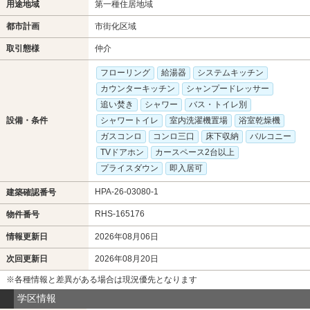
用途地域
第一種住居地域
都市計画
市街化区域
取引態様
仲介
フローリング
給湯器
システムキッチン
カウンターキッチン
シャンプードレッサー
追い焚き
シャワー
バス・トイレ別
設備・条件
シャワートイレ
室内洗濯機置場
浴室乾燥機
ガスコンロ
コンロ三口
床下収納
バルコニー
TVドアホン
カースペース2台以上
プライスダウン
即入居可
HPA-26-03080-1
建築確認番号
RHS-165176
物件番号
情報更新日
2026年08月06日
次回更新日
2026年08月20日
※各種情報と差異がある場合は現況優先となります
学区情報