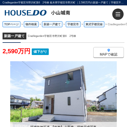
Cradlegarden宇都宮市野沢町第6 2号棟 栃木県宇都宮市野沢町 ｜2,590万円の新築一戸建て｜宇都宮不動産小山城南店
TOPページ
>
物件検索
>
新築一戸建て
>
宇都宮市
>
東武宇都宮線
>
Cradlegar
新築一戸建て
Cradlegarden宇都宮市野沢町第6 2号棟
2,590万円
値下がり
MAPで確認