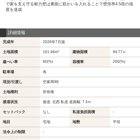
で家を支え守る耐力壁は裏面に筋かいを入れることで壁倍率4.5倍の強
度を達成
詳細情報
完成年
2026年7月築
土地面積
161.46m²
建物面積
94.77㎡
60(%)
200(%)
建ぺい率
容積率
駐車場
有
現況/引渡し
空家/即時
土地権利
所有権
接道状況
接道: 北西 私道 道路幅: 7.3ｍ
セットバック
なし
私道負担面積
-
地目
宅地
地勢
平坦
-
法令上の制限