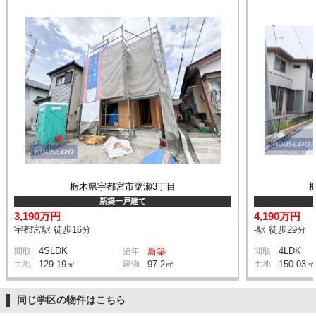
栃木県宇都宮市簗瀬3丁目
新築一戸建て
3,190万円
4,190万円
宇都宮駅 徒歩16分
-駅 徒歩29分
4SLDK
4LDK
間取
築年
新築
間取
土地
129.19㎡
建物
97.2㎡
土地
150.03㎡
同じ学区の物件はこちら