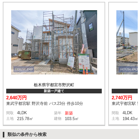
栃木県宇都宮市野沢町
新築一戸建て
2,640万円
2,740万円
東武宇都宮駅 野沢寺前 バス23分 停歩10分
東武宇都宮駅 野
4LDK
4LDK
間取
築年
新築
間取
土地
215.78㎡
建物
103.5㎡
土地
194.43㎡
類似の条件から検索