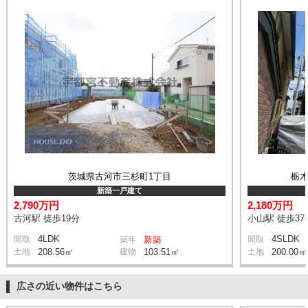
茨城県古河市三杉町1丁目
栃木
新築一戸建て
2,790万円
2,180万円
古河駅 徒歩19分
小山駅 徒歩37
4LDK
4SLDK
間取
築年
新築
間取
土地
208.56㎡
建物
103.51㎡
土地
200.00㎡
広さの近い物件はこちら