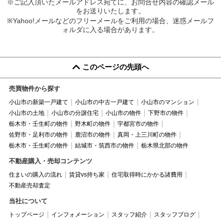
※ご記入頂いたメールアドレス宛てに、お問合せ内容の確認メール
をお送りいたします。
※Yahoo!メールなどのフリーメールをご利用の場合、迷惑メールフ
ォルダに入る場合があります。
このページの先頭へ
売買物件から探す
小山市の新築一戸建て
小山市の中古一戸建て
小山市のマンション
小山市の土地
小山市の分譲住宅
小山市の物件
下野市の物件
栃木市・壬生町の物件
野木町の物件
宇都宮市の物件
佐野市・足利市の物件
鹿沼市の物件
真岡・上三川町の物件
栃木市・壬生町の物件
結城市・筑西市の物件
栃木県北部の物件
不動産購入・売却コンテンツ
住まいの購入の流れ
賃貸vs持ち家
住宅取得時にかかる諸費用
不動産売却査定
当社について
トップページ
インフォメーション
スタッフ紹介
スタッフブログ