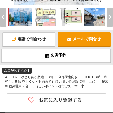
現地外観写真 五代に登場！２号棟LDK１８帖 広々空間 各部屋南向き
電話で問合わせ
メールで問合せ
来店予約
ここがおすすめ！
４ＬＤＫ ゆとりある敷地５３坪！ 全部屋南向き ＬＤＫ１８帖＋和
室４．５帖 ＷＩＣなど収納面でも◎ お買い物施設点在 五代小・雀宮
中 並列駐車２台 うれしいポイント都市ガス 本下水