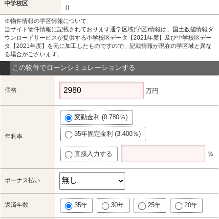
中学校区
()
※物件情報の学区情報について
当サイト物件情報に記載されております通学区域(学区)情報は、国土数値情報ダ
ウンロードサービスが提供する小学校区データ【2021年度】及び中学校区デー
タ【2021年度】を元に加工したものですので、記載情報が現在の学区域と異な
る場合がございます。
この物件でローンシミュレーションする
価格
万円
変動金利 (0.780％)
35年固定金利 (3.400％)
年利率
直接入力する
％
ボーナス払い
返済年数
35年
30年
25年
20年