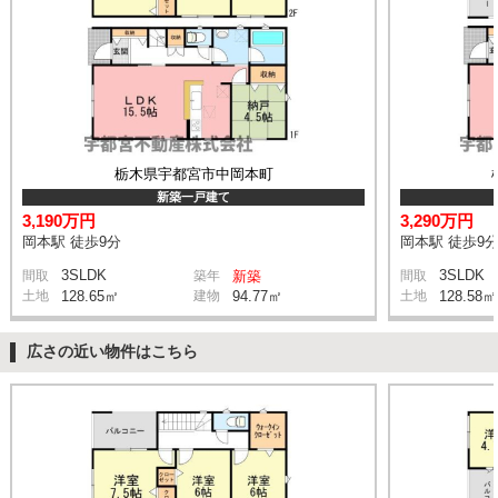
栃木県宇都宮市中岡本町
新築一戸建て
3,190万円
3,290万円
岡本駅 徒歩9分
岡本駅 徒歩9
3SLDK
3SLDK
間取
築年
新築
間取
土地
128.65㎡
建物
94.77㎡
土地
128.58㎡
広さの近い物件はこちら