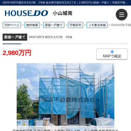
GRAFARE宇都宮市五代7期 2号棟 栃木県宇都宮市五代1丁目｜2,980万円の新築一戸建て｜宇都宮不動産小山城南店
TOPページ
>
物件検索
>
新築一戸建て
>
宇都宮市
>
ＪＲ東北本線
>
GRAFARE宇
新築一戸建て
GRAFARE宇都宮市五代7期 2号棟
2,980万円
MAPで確認