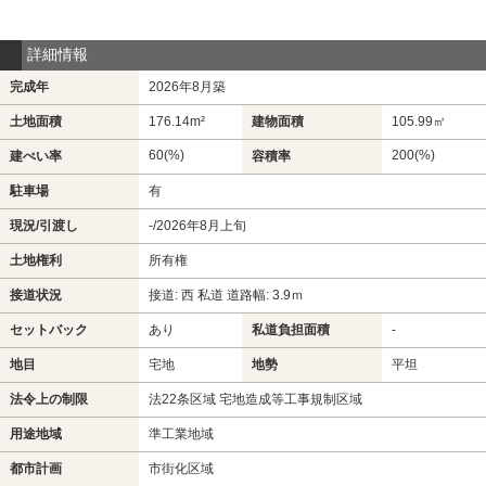
詳細情報
完成年
2026年8月築
土地面積
176.14m²
建物面積
105.99㎡
60(%)
200(%)
建ぺい率
容積率
駐車場
有
現況/引渡し
-/2026年8月上旬
土地権利
所有権
接道状況
接道: 西 私道 道路幅: 3.9ｍ
セットバック
あり
私道負担面積
-
地目
宅地
地勢
平坦
法令上の制限
法22条区域 宅地造成等工事規制区域
用途地域
準工業地域
都市計画
市街化区域