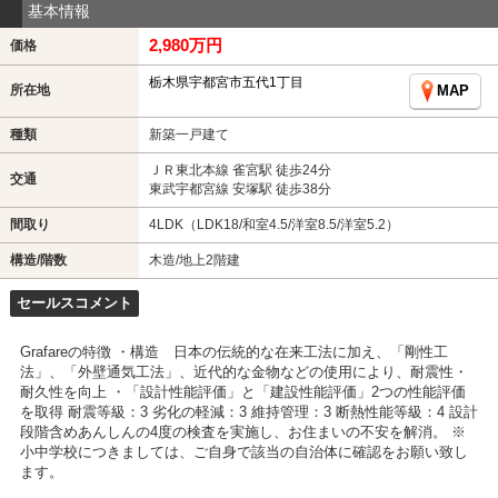
基本情報
2,980万円
価格
栃木県宇都宮市五代1丁目
所在地
MAP
種類
新築一戸建て
ＪＲ東北本線 雀宮駅 徒歩24分
交通
東武宇都宮線 安塚駅 徒歩38分
間取り
4LDK（LDK18/和室4.5/洋室8.5/洋室5.2）
構造/階数
木造/地上2階建
セールスコメント
Grafareの特徴 ・構造 日本の伝統的な在来工法に加え、「剛性工
法」、「外壁通気工法」、近代的な金物などの使用により、耐震性・
耐久性を向上 ・「設計性能評価」と「建設性能評価」2つの性能評価
を取得 耐震等級：3 劣化の軽減：3 維持管理：3 断熱性能等級：4 設計
段階含めあんしんの4度の検査を実施し、お住まいの不安を解消。 ※
小中学校につきましては、ご自身で該当の自治体に確認をお願い致し
ます。