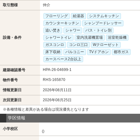
取引態様
仲介
フローリング
給湯器
システムキッチン
カウンターキッチン
シャンプードレッサー
追い焚き
シャワー
バス・トイレ別
設備・条件
シャワートイレ
室内洗濯機置場
浴室乾燥機
ガスコンロ
コンロ三口
Wクローゼット
床下収納
バルコニー
TVドアホン
都市ガス
カースペース2台以上
HPA-26-04699-1
建築確認番号
RHS-165870
物件番号
情報更新日
2026年08月11日
次回更新日
2026年08月25日
※各種情報と差異がある場合は現況優先となります
学区情報
小学校区
()