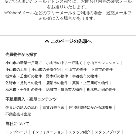
※ご記入頂いたメールアドレス宛てに、お問合せ内容の確認メール
をお送りいたします。
※Yahoo!メールなどのフリーメールをご利用の場合、迷惑メールフ
ォルダに入る場合があります。
このページの先頭へ
売買物件から探す
小山市の新築一戸建て
小山市の中古一戸建て
小山市のマンション
小山市の土地
小山市の分譲住宅
小山市の物件
下野市の物件
栃木市・壬生町の物件
野木町の物件
宇都宮市の物件
佐野市・足利市の物件
鹿沼市の物件
真岡・上三川町の物件
栃木市・壬生町の物件
結城市・筑西市の物件
栃木県北部の物件
不動産購入・売却コンテンツ
住まいの購入の流れ
賃貸vs持ち家
住宅取得時にかかる諸費用
不動産売却査定
当社について
トップページ
インフォメーション
スタッフ紹介
スタッフブログ