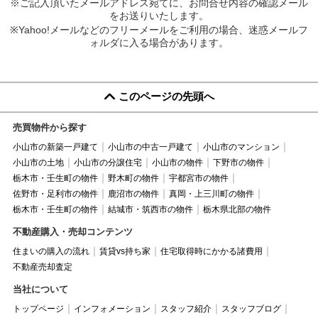
※ご記入頂いたメールアドレス宛てに、お問合せ内容の確認メール
をお送りいたします。
※Yahoo!メールなどのフリーメールをご利用の場合、迷惑メールフ
ォルダに入る場合があります。
このページの先頭へ
売買物件から探す
小山市の新築一戸建て
小山市の中古一戸建て
小山市のマンション
小山市の土地
小山市の分譲住宅
小山市の物件
下野市の物件
栃木市・壬生町の物件
野木町の物件
宇都宮市の物件
佐野市・足利市の物件
鹿沼市の物件
真岡・上三川町の物件
栃木市・壬生町の物件
結城市・筑西市の物件
栃木県北部の物件
不動産購入・売却コンテンツ
住まいの購入の流れ
賃貸vs持ち家
住宅取得時にかかる諸費用
不動産売却査定
当社について
トップページ
インフォメーション
スタッフ紹介
スタッフブログ