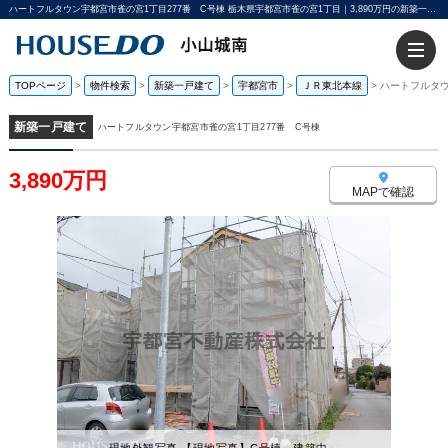
ハートフルタウン宇都宮市雀の宮1丁目277番 C号棟 栃木県宇都宮市雀の宮1丁目｜3,890万円の新築一戸建て｜宇都宮不動産小山城南店
TOPページ
>
物件検索
>
新築一戸建て
>
宇都宮市
>
ＪＲ東北本線
>
ハートフルタウ
新築一戸建て
ハートフルタウン宇都宮市雀の宮1丁目277番 C号棟
3,890万円
MAPで確認