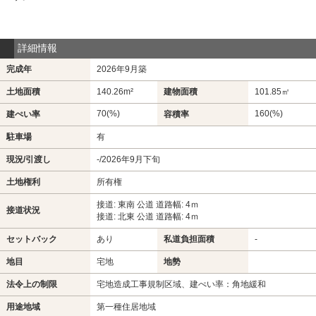
詳細情報
完成年
2026年9月築
土地面積
140.26m²
建物面積
101.85㎡
70(%)
160(%)
建ぺい率
容積率
駐車場
有
現況/引渡し
-/2026年9月下旬
土地権利
所有権
接道: 東南 公道 道路幅: 4ｍ
接道状況
接道: 北東 公道 道路幅: 4ｍ
セットバック
あり
私道負担面積
-
地目
宅地
地勢
法令上の制限
宅地造成工事規制区域、建ぺい率：角地緩和
用途地域
第一種住居地域