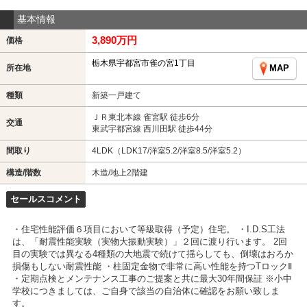
基本情報
3,890万円
価格
栃木県宇都宮市雀の宮1丁目
所在地
MAP
種類
新築一戸建て
ＪＲ東北本線 雀宮駅 徒歩6分
交通
東武宇都宮線 西川田駅 徒歩44分
間取り
4LDK（LDK17/洋室5.2/洋室8.5/洋室5.2）
構造/階数
木造/地上2階建
セールスコメント
・住宅性能評価６項目において等級取得（予定）住宅。 ・I.D.S工法
は、「耐震性能実験（実物大振動実験）」２回に渡り行います。 2回
目の実験では異なる4種類の大地震で続けて揺らしても、倒壊はおろか
損傷もしない耐震性能 ・柱固定金物で非常に高い性能を持つTロックⅡ
・定期点検とメンテナンス工事のご提案と共に最大30年間保証 ※小中
学校につきましては、ご自身で該当の自治体に確認をお願い致しま
す。