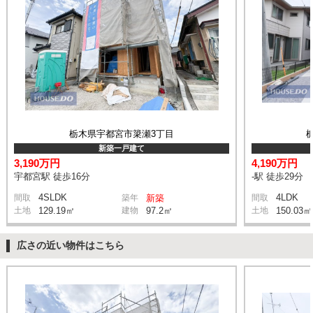
栃木県宇都宮市簗瀬3丁目
新築一戸建て
3,190万円
4,190万円
宇都宮駅 徒歩16分
-駅 徒歩29分
4SLDK
4LDK
間取
築年
新築
間取
土地
129.19㎡
建物
97.2㎡
土地
150.03㎡
広さの近い物件はこちら