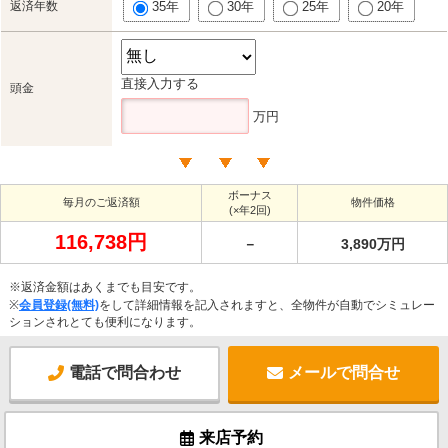
返済年数
35年
30年
25年
20年
直接入力する
頭金
万円
ボーナス
毎月のご返済額
物件価格
(×年2回)
116,738円
－
3,890万円
※返済金額はあくまでも目安です。
※
会員登録(無料)
をして詳細情報を記入されますと、全物件が自動でシミュレー
ションされとても便利になります。
電話で問合わせ
メールで問合せ
来店予約