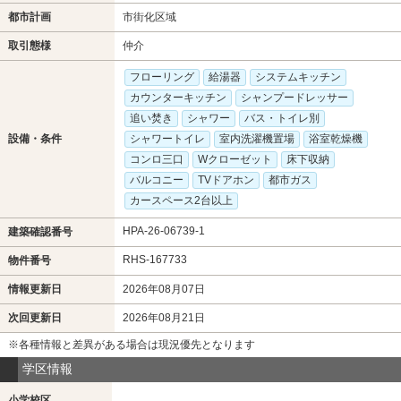
都市計画
市街化区域
取引態様
仲介
フローリング
給湯器
システムキッチン
カウンターキッチン
シャンプードレッサー
追い焚き
シャワー
バス・トイレ別
設備・条件
シャワートイレ
室内洗濯機置場
浴室乾燥機
コンロ三口
Wクローゼット
床下収納
バルコニー
TVドアホン
都市ガス
カースペース2台以上
HPA-26-06739-1
建築確認番号
RHS-167733
物件番号
情報更新日
2026年08月07日
次回更新日
2026年08月21日
※各種情報と差異がある場合は現況優先となります
学区情報
小学校区