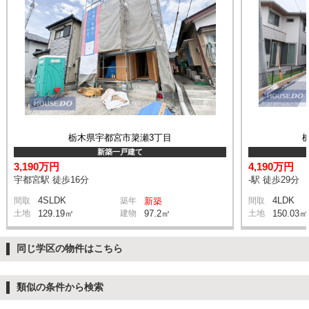
栃木県宇都宮市簗瀬3丁目
新築一戸建て
3,190万円
4,190万円
宇都宮駅 徒歩16分
-駅 徒歩29分
4SLDK
4LDK
間取
築年
新築
間取
土地
129.19㎡
建物
97.2㎡
土地
150.03㎡
同じ学区の物件はこちら
類似の条件から検索