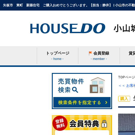
矢板市 東町 新築住宅 ご購入おめでとうございます。【担当：静井】 | 小山市の不
トップページ
会員登録
賃
- home -
- member -
条件から探す
TOPページ
＜＜ お
学区から探す
購入
町名から探す