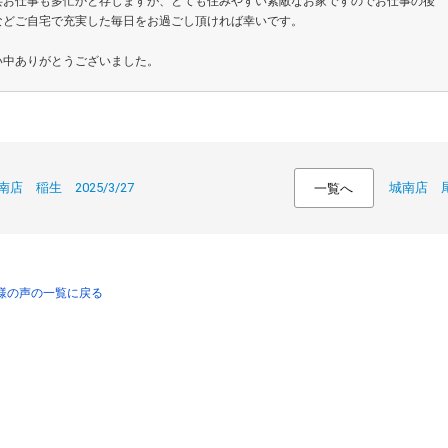
共お仕事も多忙かと存じますが、とても住みやすい素敵なお家ですのでお仕事の後
などご自宅で充実した毎日をお過ごし頂ければ幸いです。
い中ありがとうございました。
南店 稲生 2025/3/27
城南店 尾関
一覧へ
客様の声の一覧に戻る