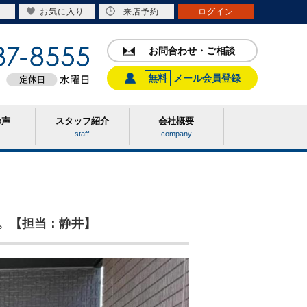
お気に入り
来店予約
ログイン
お問合わせ・ご相談
無料
メール会員登録
の声
スタッフ紹介
会社概要
-
- staff -
- company -
】
。【担当：静井】