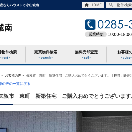
HOME
物件検索
動産ならハウスドゥ小山城南
貸物件検索
売買物件検索
無料売却査定
お客様
- rent -
- search -
- sell -
- voice 
>
お客様の声
>
矢板市 東町 新築住宅 ご購入おめでとうございます。【担当：静井
客様の声の一覧に戻る
矢板市 東町 新築住宅 ご購入おめでとうございます