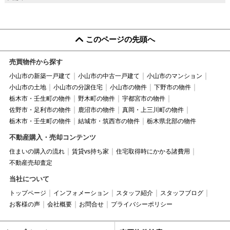
このページの先頭へ
売買物件から探す
小山市の新築一戸建て
小山市の中古一戸建て
小山市のマンション
小山市の土地
小山市の分譲住宅
小山市の物件
下野市の物件
栃木市・壬生町の物件
野木町の物件
宇都宮市の物件
佐野市・足利市の物件
鹿沼市の物件
真岡・上三川町の物件
栃木市・壬生町の物件
結城市・筑西市の物件
栃木県北部の物件
不動産購入・売却コンテンツ
住まいの購入の流れ
賃貸vs持ち家
住宅取得時にかかる諸費用
不動産売却査定
当社について
トップページ
インフォメーション
スタッフ紹介
スタッフブログ
お客様の声
会社概要
お問合せ
プライバシーポリシー