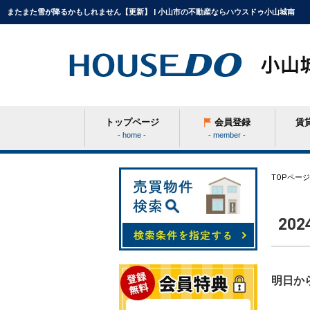
またまた雪が降るかもしれません【更新】 | 小山市の不動産ならハウスドゥ小山城南
トップページ
会員登録
賃
- home -
- member -
条件から探す
TOPページ
20
学区から探す
町名から探す
明日か