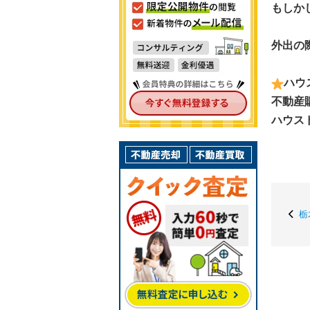
もしか
外出の
ハウ
不動産
ハウス
栃