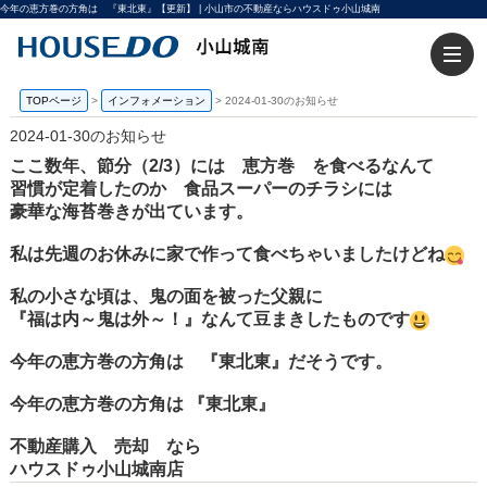
今年の恵方巻の方角は 『東北東』【更新】 | 小山市の不動産ならハウスドゥ小山城南
TOPページ
>
インフォメーション
>
2024-01-30のお知らせ
2024-01-30のお知らせ
ここ数年、節分（2/3）には 恵方巻 を食べるなんて
習慣が定着したのか 食品スーパーのチラシには
豪華な海苔巻きが出ています。
私は先週のお休みに家で作って食べちゃいましたけどね
私の小さな頃は、鬼の面を被った父親に
『福は内～鬼は外～！』なんて豆まきしたものです
今年の恵方巻の方角は 『東北東』だそうです。
今年の恵方巻の方角は 『東北東』
不動産購入 売却 なら
ハウスドゥ小山城南店