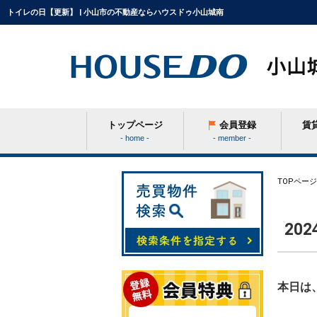
トイレの日【更新】 | 小山市の不動産ならハウスドゥ小山城南
トップページ
会員登録
賃
- home -
- member -
条件から探す
TOPページ
20
学区から探す
町名から探す
本日は