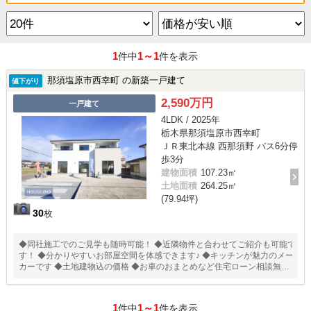
1
1～1
件中
件を表示
那須塩原市西幸町 の新築一戸建て
値下がり
2,590万円
一戸建て
4LDK / 2025年
栃木県那須塩原市西幸町
ＪＲ東北本線 西那須野 バス6分停
歩3分
建物面積
107.23㎡
土地面積
264.25㎡
(79.94坪)
30
枚
◆同社施工でのご見学も随時可能！ ◆近隣物件と合わせてご紹介も可能で
す！ ◆分かりやすいお部屋空間を体感できます♪ ◆キッチンが魅力のメー
カーです ◆土地建物込の価格 ◆お車のおまとめなど住宅ローン相談無料
受付中！
1
1～1
件中
件を表示