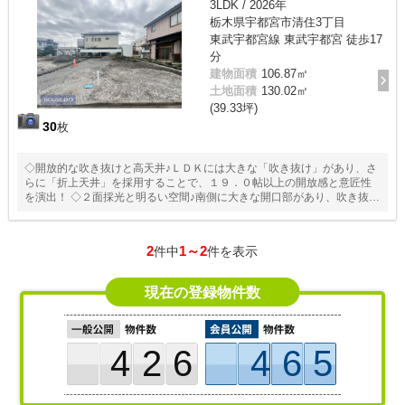
3LDK / 2026年
栃木県宇都宮市清住3丁目
東武宇都宮線 東武宇都宮 徒歩17
分
建物面積
106.87㎡
土地面積
130.02㎡
(39.33坪)
30
枚
◇開放的な吹き抜けと高天井♪ＬＤＫには大きな「吹き抜け」があり、さ
らに「折上天井」を採用することで、１９．０帖以上の開放感と意匠性
を演出！ ◇２面採光と明るい空間♪南側に大きな開口部があり、吹き抜け
からの採光も加わるため、一日中明るいリビングが期待できます。 ◇Ｗ
ＩＣと各室収納♪主寝室にはウォークインクローゼットがあり、他の全居
室にもしっかり収納が確保されています。
2
1～2
件中
件を表示
現在の登録物件数
426
465