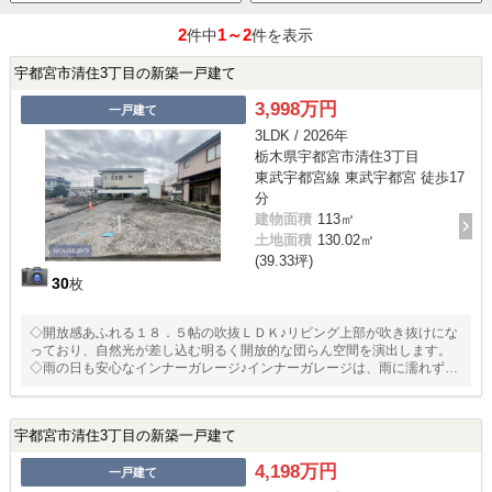
2
1～2
件中
件を表示
宇都宮市清住3丁目の新築一戸建て
3,998万円
一戸建て
3LDK / 2026年
栃木県宇都宮市清住3丁目
東武宇都宮線 東武宇都宮 徒歩17
分
建物面積
113㎡
土地面積
130.02㎡
(39.33坪)
30
枚
◇開放感あふれる１８．５帖の吹抜ＬＤＫ♪リビング上部が吹き抜けにな
っており、自然光が差し込む明るく開放的な団らん空間を演出します。
◇雨の日も安心なインナーガレージ♪インナーガレージは、雨に濡れずに
荷物の運び出しができるほか、趣味のスペースとしても活用可能です。
◇全居室５帖以上の４ＬＤＫ♪２階の各個室はすべて５．２５帖以上を確
保。主寝室にはウォークインクローゼットを備え、収納力も良好！
宇都宮市清住3丁目の新築一戸建て
4,198万円
一戸建て