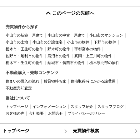
このページの先頭へ
売買物件から探す
小山市の新築一戸建て
小山市の中古一戸建て
小山市のマンション
小山市の土地
小山市の分譲住宅
小山市の物件
下野市の物件
栃木市・壬生町の物件
野木町の物件
宇都宮市の物件
佐野市・足利市の物件
鹿沼市の物件
真岡・上三川町の物件
栃木市・壬生町の物件
結城市・筑西市の物件
栃木県北部の物件
不動産購入・売却コンテンツ
住まいの購入の流れ
賃貸vs持ち家
住宅取得時にかかる諸費用
不動産売却査定
当社について
トップページ
インフォメーション
スタッフ紹介
スタッフブログ
お客様の声
会社概要
お問合せ
プライバシーポリシー
トップページ
売買物件検索