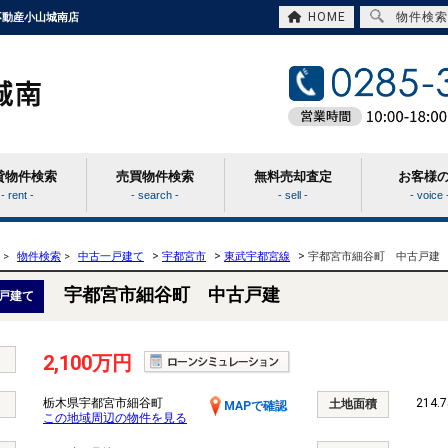
HOME
物件検索
不動産小山城南店
貸物件検索
売買物件検索
無料売却査定
お客様
- rent -
- search -
- sell -
- voice 
>
>
>
>
物件検索
>
中古一戸建て
宇都宮市
東武宇都宮線
宇都宮市細谷町 中古戸建
宇都宮市細谷町 中古戸建
戸建て
2,100万円
栃木県宇都宮市細谷町
214.7
土地面積
MAPで確認
この地域周辺の物件を見る