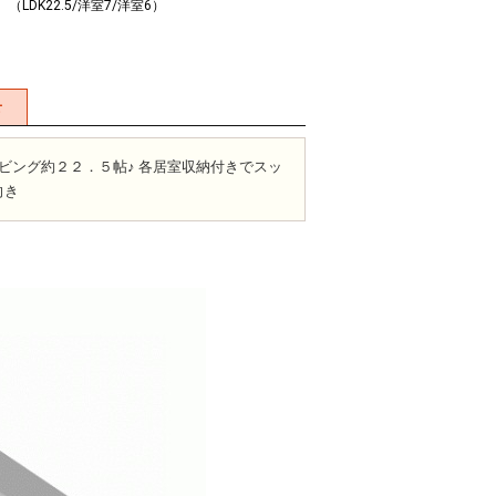
K （LDK22.5/洋室7/洋室6）
せ
ビング約２２．５帖♪ 各居室収納付きでスッ
向き