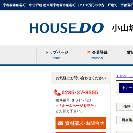
宇都宮市細谷町 中古戸建 栃木県宇都宮市細谷町 ｜2,100万円の中古一戸建て｜宇都宮
トップページ
会員登録
賃
- home -
- member -
条件から探す
TOPページ
お気軽にお問い合わせください
中古一
0285-37-8555
学区から探す
物件番号 RHS-147420
※「ホームページを見た」
価格
とお伝え下さい。
町名から探す
所在地