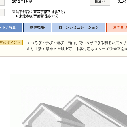
2012年1月築
3LD
間取り
東武宇都宮線
東武宇都宮
徒歩74分
ＪＲ東北本線
宇都宮
徒歩92分
ト / 写真
物件概要
ローンシミュレーション
お問合
くつろぎ・学び・遊び、自由な使い方ができる明るい広々リ
キリ生活！ 駐車５台以上可、来客対応もスムーズ◎ 全室南