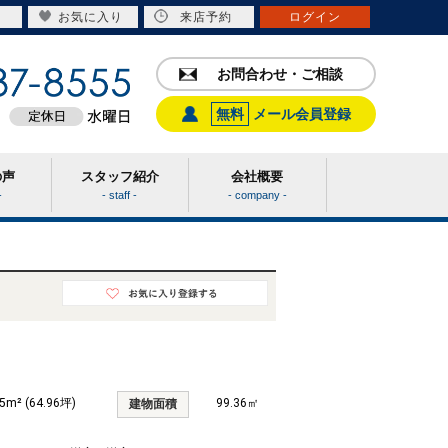
お気に入り
来店予約
ログイン
お問合わせ・ご相談
無料
メール会員登録
の声
スタッフ紹介
会社概要
-
- staff -
- company -
5m² (64.96坪)
99.36㎡
建物面積