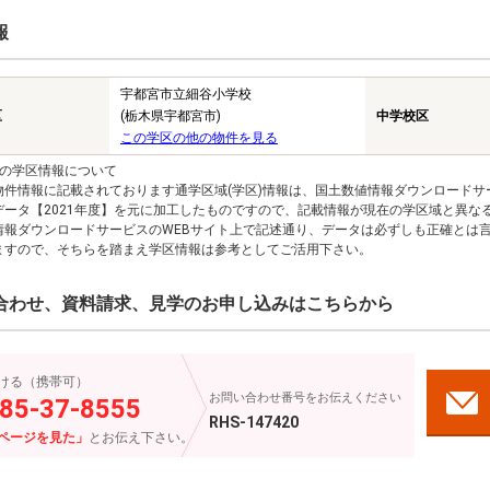
報
宇都宮市立細谷小学校
区
(栃木県宇都宮市)
中学校区
この学区の他の物件を見る
報の学区情報について
物件情報に記載されております通学区域(学区)情報は、国土数値情報ダウンロードサ
データ【2021年度】を元に加工したものですので、記載情報が現在の学区域と異な
情報ダウンロードサービスのWEBサイト上で記述通り、データは必ずしも正確とは言
ますので、そちらを踏まえ学区情報は参考としてご活用下さい。
合わせ、資料請求、見学のお申し込みはこちらから
ける（携帯可）
お問い合わせ番号をお伝えください
85-37-8555
RHS-147420
ページを見た」
とお伝え下さい。