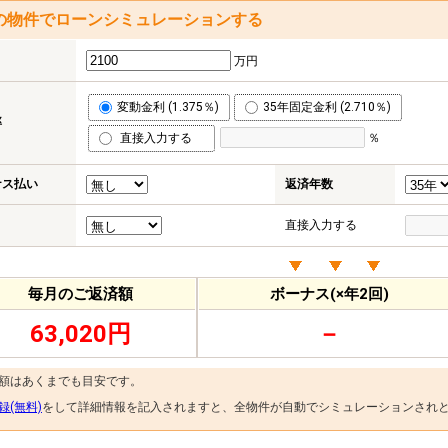
の物件でローンシミュレーションする
万円
変動金利 (1.375％)
35年固定金利 (2.710％)
率
直接入力する
％
ナス払い
返済年数
直接入力する
毎月のご返済額
ボーナス(×年2回)
63,020円
－
金額はあくまでも目安です。
録(無料)
をして詳細情報を記入されますと、全物件が自動でシミュレーションされ