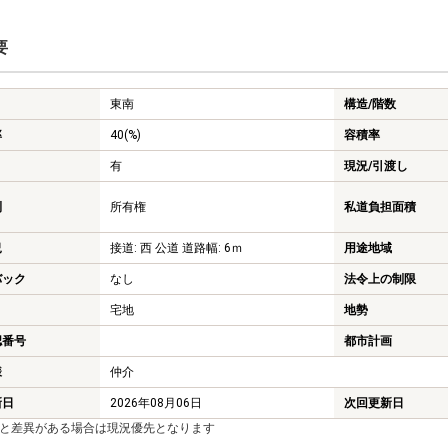
要
東南
構造/階数
率
40(%)
容積率
有
現況/引渡し
利
所有権
私道負担面積
況
接道: 西 公道 道路幅: 6ｍ
用途地域
バック
なし
法令上の制限
宅地
地勢
認番号
都市計画
様
仲介
新日
2026年08月06日
次回更新日
報と差異がある場合は現況優先となります