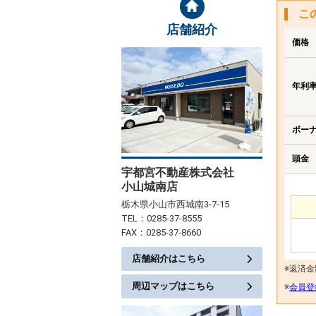
こ
店舗紹介
価格
年利
ボー
頭金
宇都宮不動産株式会社
小山城南店
栃木県小山市西城南3-7-15
TEL：0285-37-8555
FAX：0285-37-8660
店舗紹介はこちら
※返済
周辺マップはこちら
※
会員登