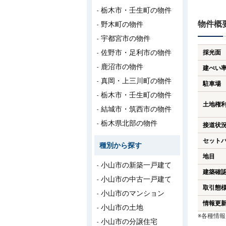
栃木市・壬生町の物件
物件概
野木町の物件
宇都宮市の物件
佐野市・足利市の物件
採光面
鹿沼市の物件
建ぺい
真岡・上三川町の物件
駐車場
栃木市・壬生町の物件
土地権
結城市・筑西市の物件
栃木県北部の物件
接道状
セット
種別から探す
地目
小山市の新築一戸建て
建築確
小山市の中古一戸建て
取引態
小山市のマンション
情報更
小山市の土地
※各種情
小山市の分譲住宅