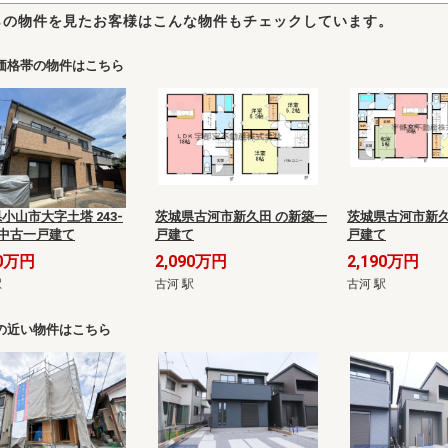
らの物件を見たお客様はこんな物件もチェックしています。
価格帯の物件はこちら
小山市大字土塔 243-
茨城県古河市新久田 の新築一
茨城県古河市新久
の中古一戸建て
戸建て
戸建て
80万円
2,090万円
2,190万円
駅
古河 駅
古河 駅
の近い物件はこちら