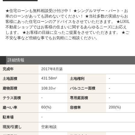
★住宅ローンも無料相談受け付け中！ ★シングルマザー・パート・お
車のローンがあっても諦めないでください！ ★当社多数の実績からお
客様にあった住宅ローンのアドバイスをさせていただきます。 ★LIXIL
不動産ショップではお客様の住まいに関するあらゆるニーズにお応え
します。 ★お客様の目線に立ったご提案をさせていただきます。 ★ご
不安な事など些細な事でもお気軽にご相談ください。
詳細情報
完成年
2017年8月築
431.58m²
-
土地面積
土地権利
建物面積
108.33㎡
バルコニー面積
-
-
-
テラス面積
専用庭面積
60(%)
200(%)
建ぺい率
容積率
-
駐車場
現況/引渡し
空家/相談