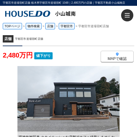
宇都宮市道場宿町店舗 栃木県宇都宮市道場宿町 1048｜2,480万円の店舗｜宇都宮不動産小山城南店
TOPページ
>
物件検索
>
店舗
>
宇都宮市
>
宇都宮市道場宿町店舗
店舗
宇都宮市道場宿町店舗
2,480万円
値下がり
MAPで確認