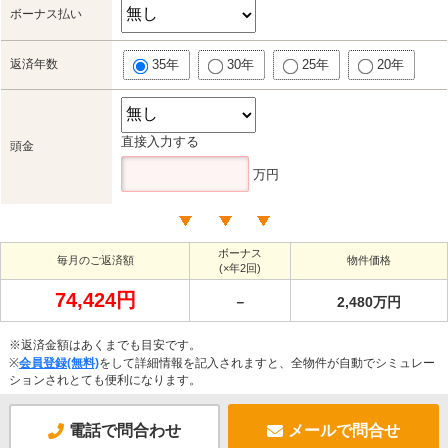
ボーナス払い
返済年数
35年
30年
25年
20年
直接入力する
頭金
万円
ボーナス
毎月のご返済額
物件価格
(×年2回)
74,424円
－
2,480万円
※返済金額はあくまでも目安です。
※
会員登録(無料)
をして詳細情報を記入されますと、全物件が自動でシミュレー
ションされとても便利になります。
電話で問合わせ
メールで問合せ