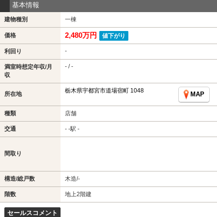
基本情報
建物種別
一棟
2,480万円
価格
値下がり
-
利回り
- / -
満室時想定年収/月
収
栃木県宇都宮市道場宿町 1048
所在地
MAP
種類
店舗
交通
- -駅 -
間取り
構造/総戸数
木造/-
階数
地上2階建
セールスコメント