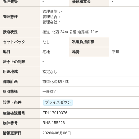
-
-
管理費等
修繕積立金
管理形態：-
管理態様
管理組合：-
管理会社：-
接道状況
接道: 北西 24ｍ 公道 道路幅: 11ｍ
セットバック
なし
私道負担面積
-
地目
宅地
地勢
平坦
-
法令上の制限
用途地域
指定なし
都市計画
市街化調整区域
取引態様
一般媒介
設備・条件
プライスダウン
ERI-17019376
建築確認番号
RHS-155226
物件番号
情報更新日
2026年08月06日