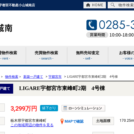
HOME
物件検索
て｜宇都宮不動産小山城南店
貸物件検索
売買物件検索
無料売却査定
お客様
- rent -
- search -
- sell -
- voice 
>
>
>
物件検索
>
新築一戸建て
宇都宮市
LIGARE宇都宮市東峰町2期 4号棟
LIGARE宇都宮市東峰町2期 4号棟
戸建て
3,299万円
値下がり
栃木県宇都宮市東峰町
170.25m
土地面積
MAPで確認
この地域周辺の物件を見る