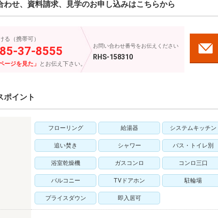
合わせ、資料請求、見学のお申し込みはこちらから
ける（携帯可）
お問い合わせ番号をお伝えください
85-37-8555
RHS-158310
ページを見た」
とお伝え下さい。
スポイント
フローリング
給湯器
システムキッチン
追い焚き
シャワー
バス・トイレ別
浴室乾燥機
ガスコンロ
コンロ三口
バルコニー
TVドアホン
駐輪場
プライスダウン
即入居可