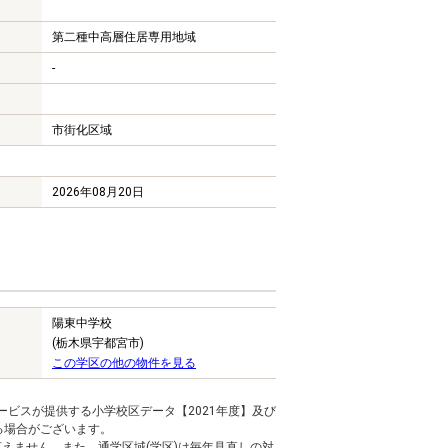
第二種中高層住居専用地域
-
市街化区域
2026年08月20日
陽東中学校
(栃木県宇都宮市)
この学区の他の物件を見る
ービスが提供する小学校区データ【2021年度】及び
る場合がございます。
えません。また、通学区域(学区)は毎年見直しの対