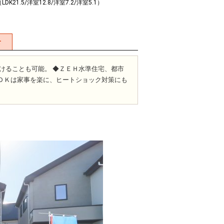
LDK21.5/洋室12.8/洋室7.2/洋室5.1）
せ
けることも可能。 ◆ＺＥＨ水準住宅、都市
ＬＤＫは家事を楽に、ヒートショック対策にも