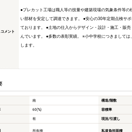
●プレカット工場は職人等の技量や建築現場の気象条件等の
い部材を安定して調達できます。 ●安心の30年定期点検サポ
ております。 ●土地の仕入からデザイン・設計・施工・販
スコメント
んでいます。 ●多数の表彰実績。 ※小中学校につきまして
します。
要
南
構造/階数
率
60(%)
容積率
有
現況/引渡し
利
所有権
私道負担面積