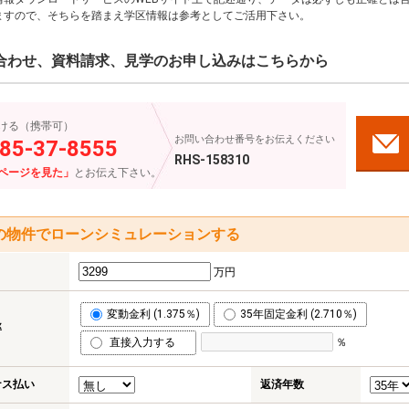
ますので、そちらを踏まえ学区情報は参考としてご活用下さい。
合わせ、資料請求、見学のお申し込みはこちらから
ける（携帯可）
お問い合わせ番号をお伝えください
85-37-8555
RHS-158310
ページを見た」
とお伝え下さい。
の物件でローンシミュレーションする
万円
変動金利 (1.375％)
35年固定金利 (2.710％)
率
直接入力する
％
ナス払い
返済年数