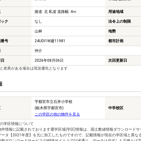
況
接道: 北 私道 道路幅: 4ｍ
用途地域
バック
なし
法令上の制限
山林
地勢
認番号
24UDI1W建11981
都市計画
様
仲介
新日
2026年08月06日
次回更新日
報と差異がある場合は現況優先となります
報
宇都宮市立石井小学校
区
(栃木県宇都宮市)
中学校区
この学区の他の物件を見る
報の学区情報について
物件情報に記載されております通学区域(学区)情報は、国土数値情報ダウンロードサ
データ【2021年度】を元に加工したものですので、記載情報が現在の学区域と異な
情報ダウンロードサービスのWEBサイト上で記述通り、データは必ずしも正確とは言