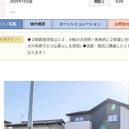
2025年10月築
3LDK （
間取り
-
-
-
ト / 写真
物件概要
ローンシミュレーション
お問合
◆２階西側洋室は１２．８帖の大空間！将来的に２部屋に分
ガス利用でエコな暮らしを実現♪ ◆洗面・風呂に隣接した
なります！