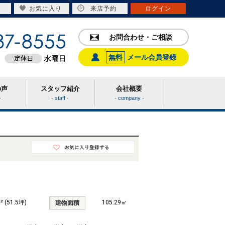
お気に入り
来店予約
ログイン
お問合わせ・ご相談
無料
メール会員登録
の声
スタッフ紹介
会社概要
-
- staff -
- company -
² (51.5坪)
105.29㎡
建物面積