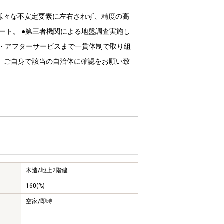
様々な不安定要素に左右されず、精度の高
ート。 ●第三者機関による地盤調査実施し
売・アフターサービスまで一貫体制で取り組
は、ご自身で該当の自治体に確認をお願い致
木造/
地上2階建
160(%)
空家/即時
-