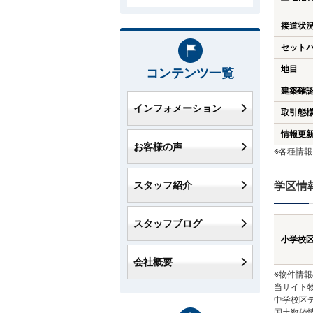
接道状
セット
地目
コンテンツ一覧
建築確
インフォメーション
取引態
情報更
お客様の声
※各種情
スタッフ紹介
学区情
スタッフブログ
小学校
会社概要
※物件情
当サイト
中学校区
国土数値