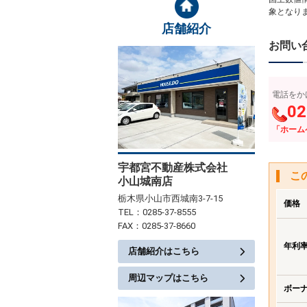
象となり
店舗紹介
お問い
電話をか
02
「ホーム
宇都宮不動産株式会社
こ
小山城南店
栃木県小山市西城南3-7-15
価格
TEL：0285-37-8555
FAX：0285-37-8660
年利
店舗紹介はこちら
周辺マップはこちら
ボー