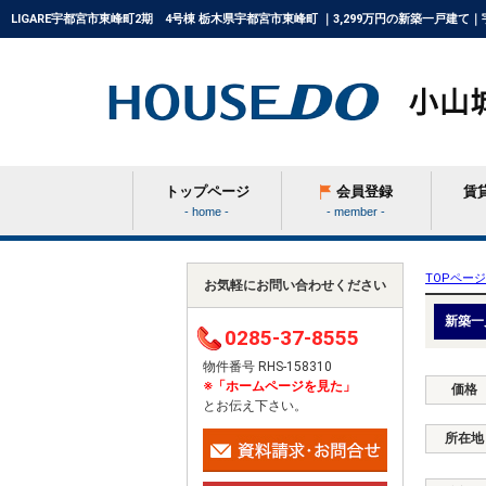
LIGARE宇都宮市東峰町2期 4号棟 栃木県宇都宮市東峰町 ｜3,299万円の新築一戸建
トップページ
会員登録
賃
- home -
- member -
条件から探す
TOPページ
お気軽にお問い合わせください
新築一
0285-37-8555
学区から探す
物件番号 RHS-158310
※「ホームページを見た」
価格
とお伝え下さい。
町名から探す
所在地