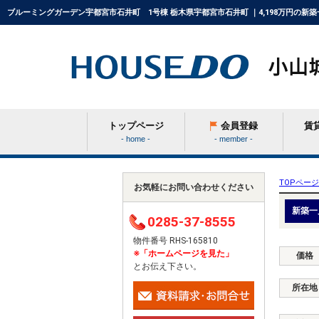
ブルーミングガーデン宇都宮市石井町 1号棟 栃木県宇都宮市石井町 ｜4,198万円の新
トップページ
会員登録
賃
- home -
- member -
条件から探す
TOPページ
お気軽にお問い合わせください
新築一
0285-37-8555
学区から探す
物件番号 RHS-165810
※「ホームページを見た」
価格
とお伝え下さい。
町名から探す
所在地