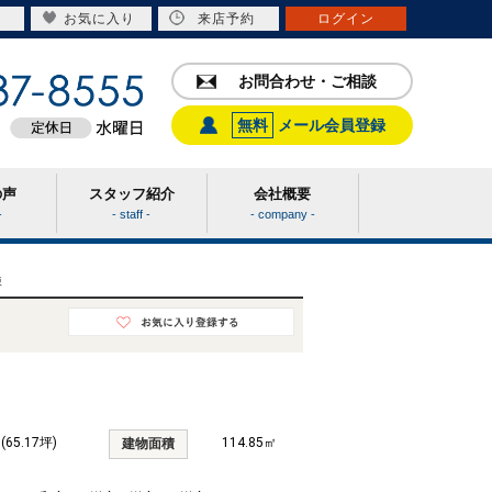
お気に入り
来店予約
ログイン
お問合わせ・ご相談
無料
メール会員登録
の声
スタッフ紹介
会社概要
-
- staff -
- company -
棟
 (65.17坪)
114.85㎡
建物面積