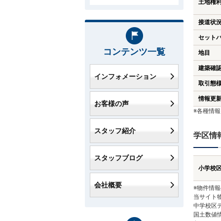
土地権
接道状
セット
コンテンツ一覧
地目
建築確
インフォメーション
取引態
情報更
お客様の声
※各種情
スタッフ紹介
学区情
スタッフブログ
小学校
会社概要
※物件情
当サイト
中学校区
国土数値