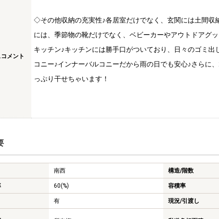
◇その他収納の充実性♪各居室だけでなく、玄関には土間収
には、季節物の靴だけでなく、ベビーカーやアウトドアグッ
キッチン♪キッチンには勝手口がついており、日々のゴミ出し
スコメント
コニー♪インナーバルコニーだから雨の日でも安心♪さらに
っぷり干せちゃいます！
要
南西
構造/階数
率
60(%)
容積率
有
現況/引渡し