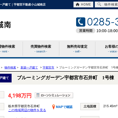
HOME
物件検索
築一戸建て｜宇都宮不動産小山城南店
貸物件検索
売買物件検索
無料売却査定
お客様
- rent -
- search -
- sell -
- voice 
>
>
>
物件検索
>
新築一戸建て
宇都宮市
ブルーミングガーデン宇都宮市石井町 1号
ブルーミングガーデン宇都宮市石井町 1号棟
戸建て
4,198万円
栃木県宇都宮市石井町
215.45m²
土地面積
MAPで確認
この地域周辺の物件を見る