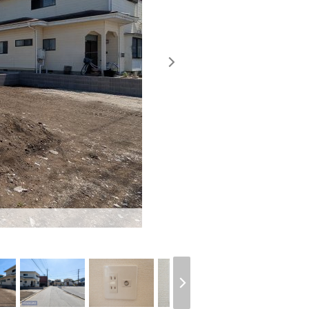
【間取り図】1号棟 ◇使