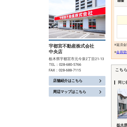
頭金
※返済
宇都宮不動産株式会社
中央店
※
会員登
栃木県宇都宮市元今泉2丁目21-13
TEL：028-680-5766
こち
FAX：028-688-7115
店舗紹介はこちら
同じ
周辺マップはこちら
栃木