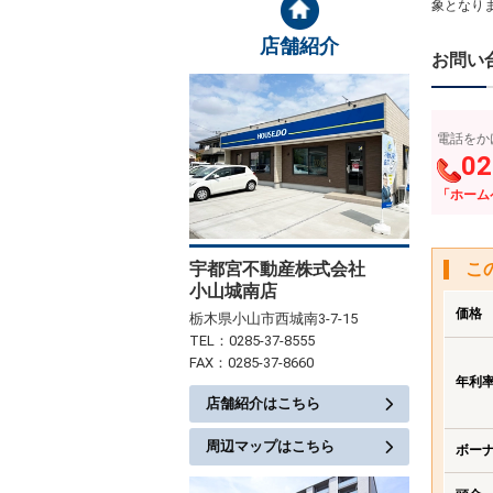
象となり
店舗紹介
お問い
電話をか
02
「ホーム
宇都宮不動産株式会社
こ
小山城南店
価格
栃木県小山市西城南3-7-15
TEL：0285-37-8555
FAX：0285-37-8660
年利
店舗紹介はこちら
周辺マップはこちら
ボー