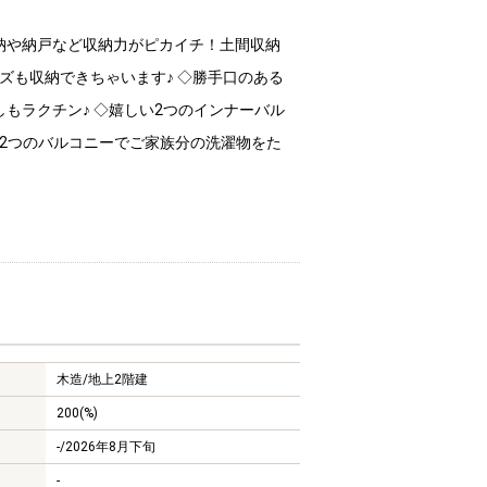
納や納戸など収納力がピカイチ！土間収納
ズも収納できちゃいます♪ ◇勝手口のある
もラクチン♪ ◇嬉しい2つのインナーバル
、2つのバルコニーでご家族分の洗濯物をた
木造/
地上2階建
200(%)
-/2026年8月下旬
-