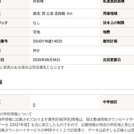
利
所有権
私道負担面積
況
接道: 西 公道 道路幅: 6ｍ
用途地域
バック
なし
法令上の制限
宅地
地勢
認番号
25UDI1W建14525
都市計画
様
仲介
新日
2026年08月06日
次回更新日
報と差異がある場合は現況優先となります
報
区
中学校区
()
報の学区情報について
物件情報に記載されております通学区域(学区)情報は、国土数値情報ダウンロードサ
データ【2021年度】を元に加工したものですので、記載情報が現在の学区域と異な
情報ダウンロードサービスのWEBサイト上で記述通り、データは必ずしも正確とは言