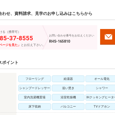
合わせ、資料請求、見学のお申し込みはこちらから
ける（携帯可）
お問い合わせ番号をお伝えください
85-37-8555
RHS-165810
ページを見た」
とお伝え下さい。
スポイント
フローリング
給湯器
オール電化
シャンプードレッサー
追い焚き
シャワー
室内洗濯機置場
浴室乾燥機
IHクッキングヒータ
床下収納
バルコニー
TVドアホン