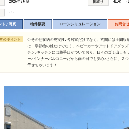
2026年8月築
4LDK （
間取り
-
-
-
ト / 写真
物件概要
ローンシミュレーション
お問合
◇その他収納の充実性♪各居室だけでなく、玄関には土間収
は、季節物の靴だけでなく、ベビーカーやアウトドアグッズ
チン♪キッチンには勝手口がついており、日々のゴミ出しもラ
ー♪インナーバルコニーだから雨の日でも安心♪さらに、２
干せちゃいます！