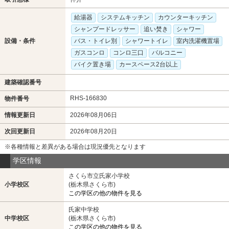
給湯器
システムキッチン
カウンターキッチン
シャンプードレッサー
追い焚き
シャワー
設備・条件
バス・トイレ別
シャワートイレ
室内洗濯機置場
ガスコンロ
コンロ三口
バルコニー
バイク置き場
カースペース2台以上
建築確認番号
RHS-166830
物件番号
情報更新日
2026年08月06日
次回更新日
2026年08月20日
※各種情報と差異がある場合は現況優先となります
学区情報
さくら市立氏家小学校
小学校区
(栃木県さくら市)
この学区の他の物件を見る
氏家中学校
中学校区
(栃木県さくら市)
この学区の他の物件を見る