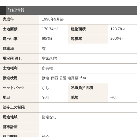
詳細情報
完成年
1996年9月築
土地面積
170.74m²
建物面積
123.78㎡
60(%)
200(%)
建ぺい率
容積率
駐車場
有
現況/引渡し
空家/相談
土地権利
所有権
接道状況
接道: 南西 公道 道路幅: 6ｍ
セットバック
なし
私道負担面積
-
地目
宅地
地勢
平坦
-
法令上の制限
用途地域
指定なし
都市計画
取引態様
仲介