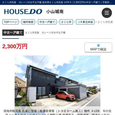
さくら市氏家 ガレージ付き中古戸建 栃木県さくら市氏家 1476-5｜2,300万円の中古一戸建て｜宇都宮不動産小山城南店
TOPページ
>
物件検索
>
中古一戸建て
>
さくら市
>
ＪＲ東北本線
>
さくら市氏家
中古一戸建て
さくら市氏家 ガレージ付き中古戸建
2,300万円
MAPで確認
現地外観写真 氏家に登場！軽量鉄骨造（トヨタホーム施工）物件 ４LDK 今の住