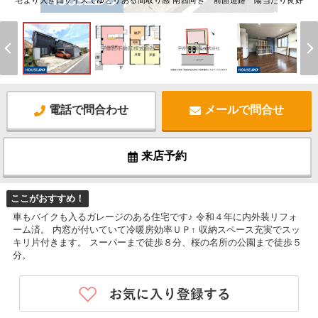
宅より大き目サイズでゆとりある間取り感 南西向き 前面道路 陽当たり良好
電話で問合わせ
メールで問合せ
来店予約
ここがおすすめ！
車もバイクも入るガレージのある住宅です♪ 令和４年に内外装リフォ
ーム済。 内窓が付いていて冷暖房効率ＵＰ↑ 収納スペース充実でスッ
キリ片付きます。 スーパーまで徒歩８分、桜の名所の公園まで徒歩５
分。