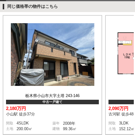
同じ価格帯の物件はこちら
栃木県小山市大字土塔 243-146
中古一戸建て
2,180万円
2,090万円
小山駅 徒歩37分
古河駅 徒歩48
4SLDK
3LDK
間取
築年
2008年
間取
土地
200.00㎡
建物
99.36㎡
土地
152.12㎡