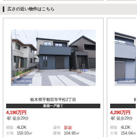
広さの近い物件はこちら
栃木県宇都宮市平松2丁目
新築一戸建て
4,190万円
4,290万円
-駅 徒歩29分
-駅 徒歩29分
4LDK
4LDK
間取
築年
新築
間取
土地
150.03㎡
建物
104.95㎡
土地
154.04㎡