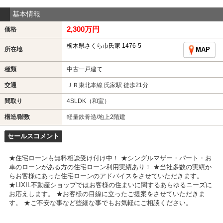
基本情報
2,300万円
価格
栃木県さくら市氏家 1476-5
所在地
MAP
種類
中古一戸建て
交通
ＪＲ東北本線 氏家駅 徒歩21分
間取り
4SLDK（和室）
構造/階数
軽量鉄骨造/地上2階建
セールスコメント
★住宅ローンも無料相談受け付け中！ ★シングルマザー・パート・お
車のローンがある方の住宅ローン利用実績あり！ ★当社多数の実績か
らお客様にあった住宅ローンのアドバイスをさせていただきます。
★LIXIL不動産ショップではお客様の住まいに関するあらゆるニーズに
お応えします。 ★お客様の目線に立ったご提案をさせていただきま
す。 ★ご不安な事など些細な事でもお気軽にご相談ください。