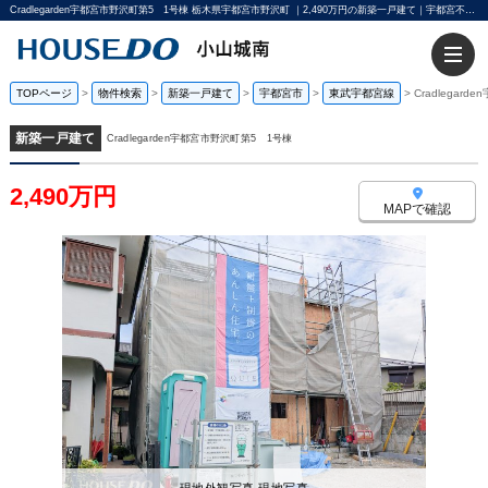
Cradlegarden宇都宮市野沢町第5 1号棟 栃木県宇都宮市野沢町 ｜2,490万円の新築一戸建て｜宇都宮不動産小山城南店
TOPページ
>
物件検索
>
新築一戸建て
>
宇都宮市
>
東武宇都宮線
>
Cradlegar
新築一戸建て
Cradlegarden宇都宮市野沢町第5 1号棟
2,490万円
MAPで確認