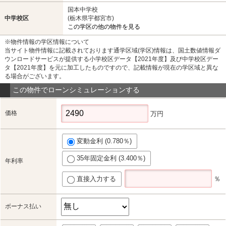
国本中学校
中学校区
(栃木県宇都宮市)
この学区の他の物件を見る
※物件情報の学区情報について
当サイト物件情報に記載されております通学区域(学区)情報は、国土数値情報ダ
ウンロードサービスが提供する小学校区データ【2021年度】及び中学校区デー
タ【2021年度】を元に加工したものですので、記載情報が現在の学区域と異な
る場合がございます。
この物件でローンシミュレーションする
価格
万円
変動金利 (0.780％)
35年固定金利 (3.400％)
年利率
直接入力する
％
ボーナス払い