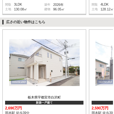
3LDK
4LDK
間取
築年
2026年
間取
土地
130.08㎡
建物
96.05㎡
土地
128.12㎡
広さの近い物件はこちら
栃木県宇都宮市白沢町
新築一戸建て
2,690万円
2,590万円
岡本駅 徒歩39分
岡本駅 徒歩39