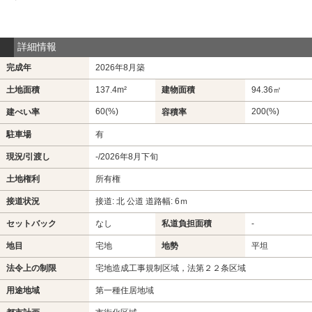
詳細情報
完成年
2026年8月築
土地面積
137.4m²
建物面積
94.36㎡
60(%)
200(%)
建ぺい率
容積率
駐車場
有
現況/引渡し
-/2026年8月下旬
土地権利
所有権
接道状況
接道: 北 公道 道路幅: 6ｍ
セットバック
なし
私道負担面積
-
地目
宅地
地勢
平坦
法令上の制限
宅地造成工事規制区域，法第２２条区域
用途地域
第一種住居地域