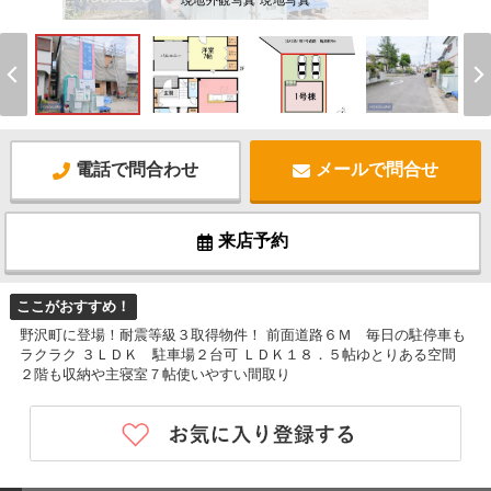
現地外観写真 現地写真
電話で問合わせ
メールで問合せ
来店予約
ここがおすすめ！
野沢町に登場！耐震等級３取得物件！ 前面道路６Ｍ 毎日の駐停車も
ラクラク ３ＬＤＫ 駐車場２台可 ＬＤＫ１８．５帖ゆとりある空間
２階も収納や主寝室７帖使いやすい間取り