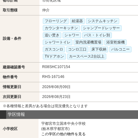
都市計画
市街化区域
取引態様
仲介
フローリング
給湯器
システムキッチン
カウンターキッチン
シャンプードレッサー
追い焚き
シャワー
バス・トイレ別
設備・条件
シャワートイレ
室内洗濯機置場
浴室乾燥機
ガスコンロ
コンロ三口
床下収納
バルコニー
TVドアホン
カースペース2台以上
R08SHC107154
建築確認番号
RHS-167146
物件番号
情報更新日
2026年08月09日
次回更新日
2026年08月23日
※各種情報と差異がある場合は現況優先となります
学区情報
宇都宮市立国本中央小学校
小学校区
(栃木県宇都宮市)
この学区の他の物件を見る