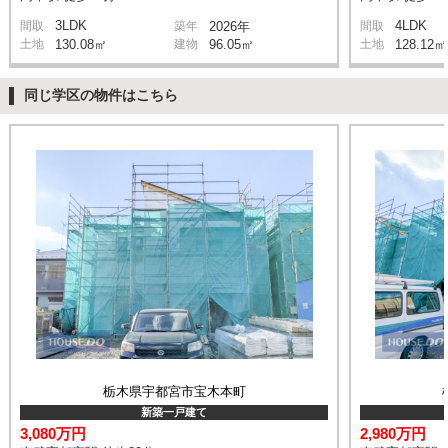
3LDK
4LDK
間取
築年
2026年
間取
土地
130.08㎡
建物
96.05㎡
土地
128.12㎡
同じ学区の物件はこちら
栃木県宇都宮市宝木本町
新築一戸建て
3,080万円
2,980万円