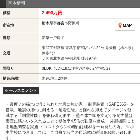
基本情報
2,490万円
価格
栃木県宇都宮市野沢町
所在地
MAP
種類
新築一戸建て
東武宇都宮線 東武宇都宮駅 バス22分 弁天橋（栃木県）
交通
停歩5分
ＪＲ東北本線 宇都宮駅 徒歩97分
間取り
3LDK（LDK18.5/洋室7/洋室6.2/洋室5.2）
構造/階数
木造/地上2階建
セールスコメント
・震度７の揺れに鍛えられた地震に強い家 ・制震装置（SAFE365）を
搭載。地震の揺れに耐える「耐震性能」と揺れを抑えてダメージを軽
減する「制震性能」を兼ね備えます ・壁全体で家を支え守る耐力壁は
裏面に筋かいを入れることで壁倍率4.5倍の強度を達成 ・外部機関によ
る地盤調査を実施 ・コストダウンの理由は建材を一斉発注の為。 ※小
中学校につきましては、ご自身で該当の自治体に確認をお願い致しま
す。