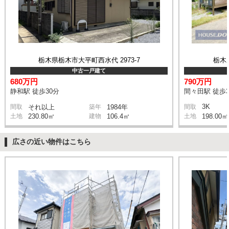
栃木県栃木市大平町西水代 2973-7
栃木県
中古一戸建て
680万円
790万円
静和駅 徒歩30分
間々田駅 徒歩3
3K
間取
それ以上
築年
1984年
間取
土地
230.80㎡
建物
106.4㎡
土地
198.00㎡
広さの近い物件はこちら