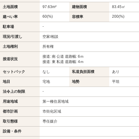
土地面積
97.63m²
建物面積
83.45㎡
60(%)
200(%)
建ぺい率
容積率
-
駐車場
現況/引渡し
空家/相談
土地権利
所有権
接道: 南 公道 道路幅: 6ｍ
接道状況
接道: 東 私道 道路幅: 4ｍ
セットバック
なし
私道負担面積
あり
地目
宅地
地勢
平坦
-
法令上の制限
用途地域
第一種住居地域
都市計画
市街化区域
取引態様
専任媒介
設備・条件