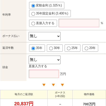
変動金利 (1.325％)
35年固定金利 (3.400％)
年利率
直接入力する
％
ボーナス払い
返済年数
35年
30年
25年
20年
直接入力する
頭金
万円
ボーナス
毎月のご返済額
物件価格
(×年2回)
20,837円
－
700万円