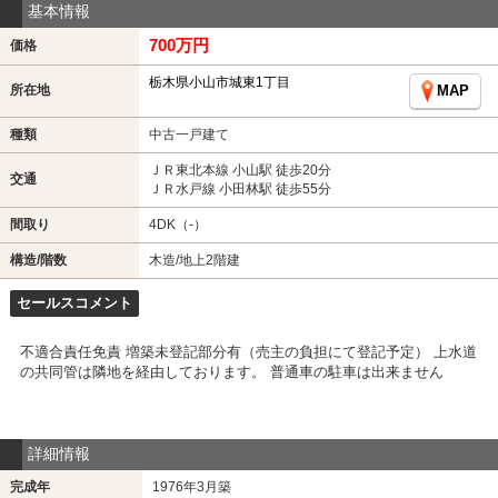
基本情報
700万円
価格
栃木県小山市城東1丁目
所在地
MAP
種類
中古一戸建て
ＪＲ東北本線 小山駅 徒歩20分
交通
ＪＲ水戸線 小田林駅 徒歩55分
間取り
4DK（-）
構造/階数
木造/地上2階建
セールスコメント
不適合責任免責 増築未登記部分有（売主の負担にて登記予定） 上水道
の共同管は隣地を経由しております。 普通車の駐車は出来ません
詳細情報
完成年
1976年3月築