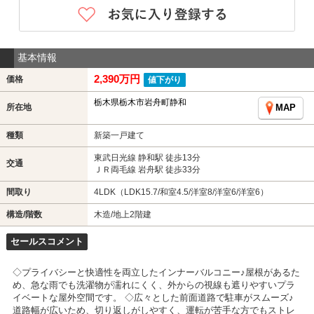
基本情報
2,390万円
価格
値下がり
栃木県栃木市岩舟町静和
所在地
MAP
種類
新築一戸建て
東武日光線 静和駅 徒歩13分
交通
ＪＲ両毛線 岩舟駅 徒歩33分
間取り
4LDK（LDK15.7/和室4.5/洋室8/洋室6/洋室6）
構造/階数
木造/地上2階建
セールスコメント
◇プライバシーと快適性を両立したインナーバルコニー♪屋根があるた
め、急な雨でも洗濯物が濡れにくく、外からの視線も遮りやすいプラ
イベートな屋外空間です。 ◇広々とした前面道路で駐車がスムーズ♪
道路幅が広いため、切り返しがしやすく、運転が苦手な方でもストレ