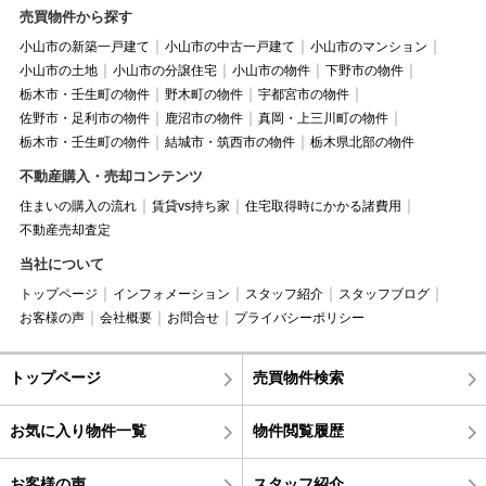
売買物件から探す
小山市の新築一戸建て
小山市の中古一戸建て
小山市のマンション
小山市の土地
小山市の分譲住宅
小山市の物件
下野市の物件
栃木市・壬生町の物件
野木町の物件
宇都宮市の物件
佐野市・足利市の物件
鹿沼市の物件
真岡・上三川町の物件
栃木市・壬生町の物件
結城市・筑西市の物件
栃木県北部の物件
不動産購入・売却コンテンツ
住まいの購入の流れ
賃貸vs持ち家
住宅取得時にかかる諸費用
不動産売却査定
当社について
トップページ
インフォメーション
スタッフ紹介
スタッフブログ
お客様の声
会社概要
お問合せ
プライバシーポリシー
トップページ
売買物件検索
お気に入り物件一覧
物件閲覧履歴
お客様の声
スタッフ紹介