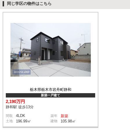
同じ学区の物件はこちら
栃木県栃木市岩舟町静和
新築一戸建て
2,190万円
静和駅 徒歩13分
4LDK
間取
築年
新築
土地
196.99㎡
建物
105.98㎡