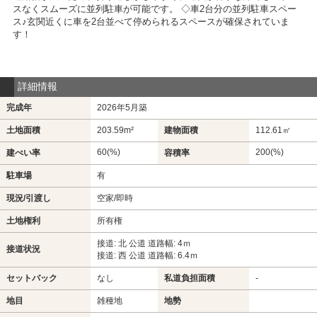
スなくスムーズに並列駐車が可能です。 ◇車2台分の並列駐車スペー
ス♪玄関近くに車を2台並べて停められるスペースが確保されていま
す！
詳細情報
完成年
2026年5月築
土地面積
203.59m²
建物面積
112.61㎡
60(%)
200(%)
建ぺい率
容積率
駐車場
有
現況/引渡し
空家/即時
土地権利
所有権
接道: 北 公道 道路幅: 4ｍ
接道状況
接道: 西 公道 道路幅: 6.4ｍ
セットバック
なし
私道負担面積
-
地目
雑種地
地勢