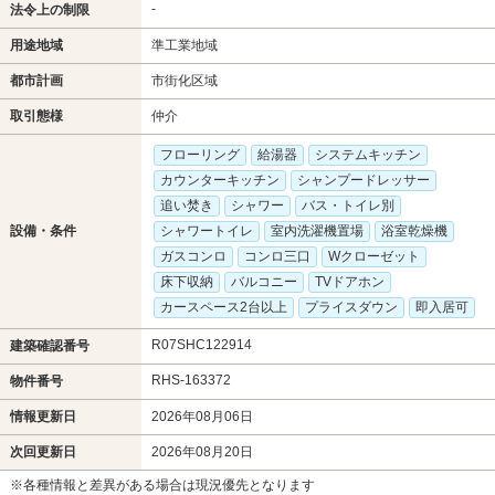
-
法令上の制限
用途地域
準工業地域
都市計画
市街化区域
取引態様
仲介
フローリング
給湯器
システムキッチン
カウンターキッチン
シャンプードレッサー
追い焚き
シャワー
バス・トイレ別
設備・条件
シャワートイレ
室内洗濯機置場
浴室乾燥機
ガスコンロ
コンロ三口
Wクローゼット
床下収納
バルコニー
TVドアホン
カースペース2台以上
プライスダウン
即入居可
R07SHC122914
建築確認番号
RHS-163372
物件番号
情報更新日
2026年08月06日
次回更新日
2026年08月20日
※各種情報と差異がある場合は現況優先となります