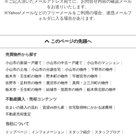
※ご記入頂いたメールアドレス宛てに、お問合せ内容の確認メール
をお送りいたします。
※Yahoo!メールなどのフリーメールをご利用の場合、迷惑メールフ
ォルダに入る場合があります。
このページの先頭へ
売買物件から探す
小山市の新築一戸建て
小山市の中古一戸建て
小山市のマンション
小山市の土地
小山市の分譲住宅
小山市の物件
下野市の物件
栃木市・壬生町の物件
野木町の物件
宇都宮市の物件
佐野市・足利市の物件
鹿沼市の物件
真岡・上三川町の物件
栃木市・壬生町の物件
結城市・筑西市の物件
栃木県北部の物件
不動産購入・売却コンテンツ
住まいの購入の流れ
賃貸vs持ち家
住宅取得時にかかる諸費用
不動産売却査定
当社について
トップページ
インフォメーション
スタッフ紹介
スタッフブログ