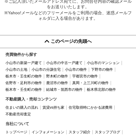
※ご記入頂いたメールアドレス宛てに、お問合せ内容の確認メール
をお送りいたします。
※Yahoo!メールなどのフリーメールをご利用の場合、迷惑メールフ
ォルダに入る場合があります。
このページの先頭へ
売買物件から探す
小山市の新築一戸建て
小山市の中古一戸建て
小山市のマンション
小山市の土地
小山市の分譲住宅
小山市の物件
下野市の物件
栃木市・壬生町の物件
野木町の物件
宇都宮市の物件
佐野市・足利市の物件
鹿沼市の物件
真岡・上三川町の物件
栃木市・壬生町の物件
結城市・筑西市の物件
栃木県北部の物件
不動産購入・売却コンテンツ
住まいの購入の流れ
賃貸vs持ち家
住宅取得時にかかる諸費用
不動産売却査定
当社について
トップページ
インフォメーション
スタッフ紹介
スタッフブログ