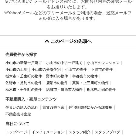
※ご記入頂いたメールアドレス宛てに、お問合せ内容の確認メール
をお送りいたします。
※Yahoo!メールなどのフリーメールをご利用の場合、迷惑メールフ
ォルダに入る場合があります。
このページの先頭へ
売買物件から探す
小山市の新築一戸建て
小山市の中古一戸建て
小山市のマンション
小山市の土地
小山市の分譲住宅
小山市の物件
下野市の物件
栃木市・壬生町の物件
野木町の物件
宇都宮市の物件
佐野市・足利市の物件
鹿沼市の物件
真岡・上三川町の物件
栃木市・壬生町の物件
結城市・筑西市の物件
栃木県北部の物件
不動産購入・売却コンテンツ
住まいの購入の流れ
賃貸vs持ち家
住宅取得時にかかる諸費用
不動産売却査定
当社について
トップページ
インフォメーション
スタッフ紹介
スタッフブログ